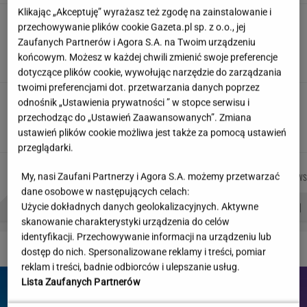
Klikając „Akceptuję” wyrażasz też zgodę na zainstalowanie i
"Wymieniłam mojego byłego na
przechowywanie plików cookie Gazeta.pl sp. z o.o., jej
jego wujka milionera". Tak wciągają
Zaufanych Partnerów i Agora S.A. na Twoim urządzeniu
mikrodramy
końcowym. Możesz w każdej chwili zmienić swoje preferencje
SUBSKRYPCJA
dotyczące plików cookie, wywołując narzędzie do zarządzania
twoimi preferencjami dot. przetwarzania danych poprzez
Teściowa mówi, że jest mamą jej
odnośnik „Ustawienia prywatności ” w stopce serwisu i
dziecka. "Chyba oszaleję"
przechodząc do „Ustawień Zaawansowanych”. Zmiana
KLAUDIA KIERZKOWSKA
ustawień plików cookie możliwa jest także za pomocą ustawień
przeglądarki.
JUSTYNA
KACPER
AGNIESZKA
MIŁOSZ
Autorzy:
My, nasi Zaufani Partnerzy i Agora S.A. możemy przetwarzać
BRYCZKOWSKA
KOLIBABSKI
NIEDZIAŁEK
WIATROWS
dane osobowe w następujących celach:
PROBLEMY POLSKICH SIATKARZY
ZNAK Z '30'
WISŁAWA SZYMBORSKA
Użycie dokładnych danych geolokalizacyjnych. Aktywne
skanowanie charakterystyki urządzenia do celów
identyfikacji. Przechowywanie informacji na urządzeniu lub
DZIEJE SIĘ!
dostęp do nich. Spersonalizowane reklamy i treści, pomiar
reklam i treści, badnie odbiorców i ulepszanie usług.
Lista Zaufanych Partnerów