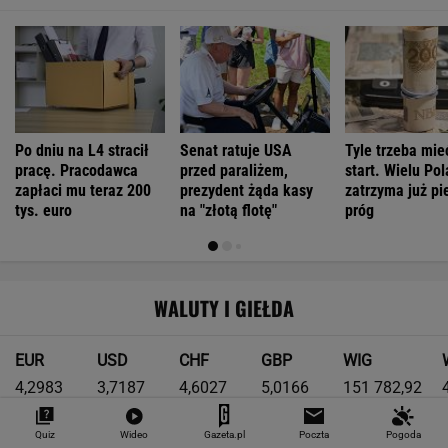
Po dniu na L4 stracił
Senat ratuje USA
Tyle trzeba mie
pracę. Pracodawca
przed paraliżem,
start. Wielu Po
zapłaci mu teraz 200
prezydent żąda kasy
zatrzyma już pi
tys. euro
na "złotą flotę"
próg
WALUTY I GIEŁDA
EUR
USD
CHF
GBP
WIG
4,2983
3,7187
4,6027
5,0166
151 782,92
-0,09%
-0,41%
0,15%
-0,13%
-0,24%
Quiz
Wideo
Gazeta.pl
Poczta
Pogoda