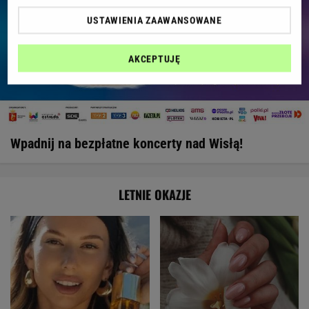
USTAWIENIA ZAAWANSOWANE
AKCEPTUJĘ
Wpadnij na bezpłatne koncerty nad Wisłą!
LETNIE OKAZJE