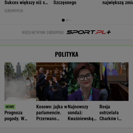
Sukces większy niż się
Szczęsnego
największą zmi
wydaje
SUBSKRYPCJA
WIĘCEJ NIŻ WYNIK. SUBSKRYBUJ
POLITYKA
Kosowo: jajka w
Najnowszy
Rosja
Prognoza
parlamencie.
sondaż:
ostrzelała
pogody. W
Przerwano
Kwaśniewską
Charków i
poniedziałek
obrady
najlepszą
Odessę.
może nawet
pierwszą damą
Zginęły dwie