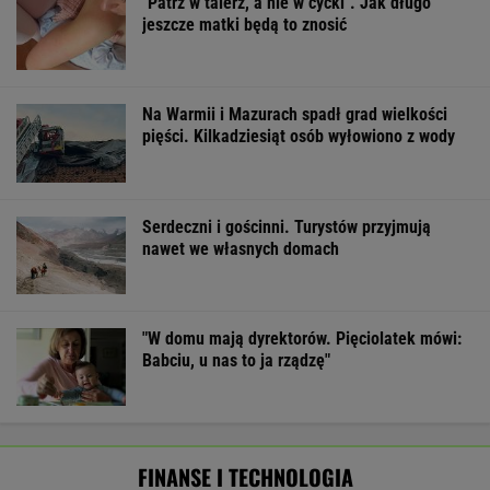
"Patrz w talerz, a nie w cycki". Jak długo
jeszcze matki będą to znosić
Na Warmii i Mazurach spadł grad wielkości
pięści. Kilkadziesiąt osób wyłowiono z wody
Serdeczni i gościnni. Turystów przyjmują
nawet we własnych domach
"W domu mają dyrektorów. Pięciolatek mówi:
Babciu, u nas to ja rządzę"
FINANSE I TECHNOLOGIA