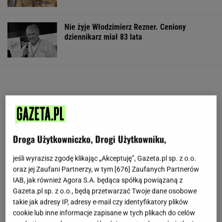
Nie żyje Włodzimierz Rezner. Ceniony
dziennikarz miał 83 lata
Droga Użytkowniczko, Drogi Użytkowniku,
jeśli wyrazisz zgodę klikając „Akceptuję”, Gazeta.pl sp. z o.o.
oraz jej Zaufani Partnerzy, w tym [
676
] Zaufanych Partnerów
IAB, jak również Agora S.A. będąca spółką powiązaną z
Gazeta.pl sp. z o.o., będą przetwarzać Twoje dane osobowe
takie jak adresy IP, adresy e-mail czy identyfikatory plików
cookie lub inne informacje zapisane w tych plikach do celów