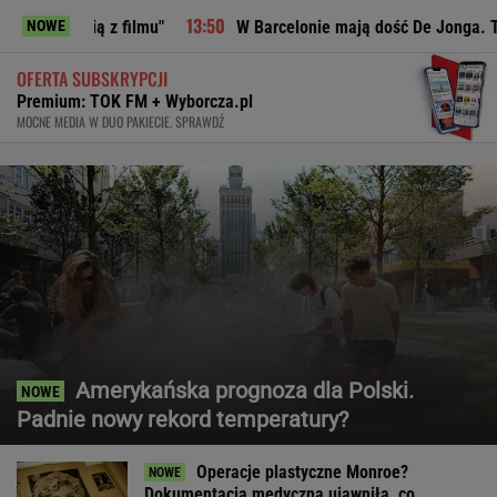
 filmu"
W Barcelonie mają dość De Jonga. Ta sytuacja przel
NOWE
OFERTA SUBSKRYPCJI
Premium: TOK FM + Wyborcza.pl
MOCNE MEDIA W DUO PAKIECIE. SPRAWDŹ
Amerykańska prognoza dla Polski.
Padnie nowy rekord temperatury?
Operacje plastyczne Monroe?
Dokumentacja medyczna ujawniła, co