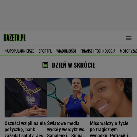
NAJPOPULARNIEJSZE
SPORT.PL
WIADOMOŚCI
FINANSE I TECHNOLOGIA
MOTORYZA
DZIEŃ W SKRÓCIE
Oszuści wzięli na nią
Światowe media
Miss walczy o życie
pożyczkę, bank
wydały werdykt ws.
po tragicznym
zażądał spłaty. Jest
Sabalenki. "Sięga
wypadku. Potrącił ją