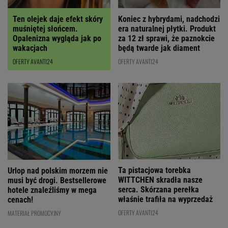
Ten olejek daje efekt skóry
Koniec z hybrydami, nadchodzi
muśniętej słońcem.
era naturalnej płytki. Produkt
Opalenizna wygląda jak po
za 12 zł sprawi, że paznokcie
wakacjach
będą twarde jak diament
OFERTY AVANTI24
OFERTY AVANTI24
Ta pistacjowa torebka
Urlop nad polskim morzem nie
WITTCHEN skradła nasze
musi być drogi. Bestsellerowe
serca. Skórzana perełka
hotele znaleźliśmy w mega
właśnie trafiła na wyprzedaż
cenach!
OFERTY AVANTI24
MATERIAŁ PROMOCYJNY