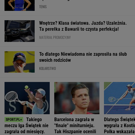
TENIS
Wnętrze? Klasa światowa. Jazda? Uzależnia.
Ta perełka z Bawarii to czysta perfekcja!
MATERIAŁ PROMOCYJNY
To dlatego Niewiadoma nie zaprosiła na ślub
swoich rodziców
KOLARSTWO
Takiego
Barcelona zagrała w
Dlatego Świąte
meczu Iga Świątek nie
"finale" miniturnieju.
wygrała z Kosti
zagrała od miesięcy.
Tak Hiszpanie ocenili
Polka wskazała