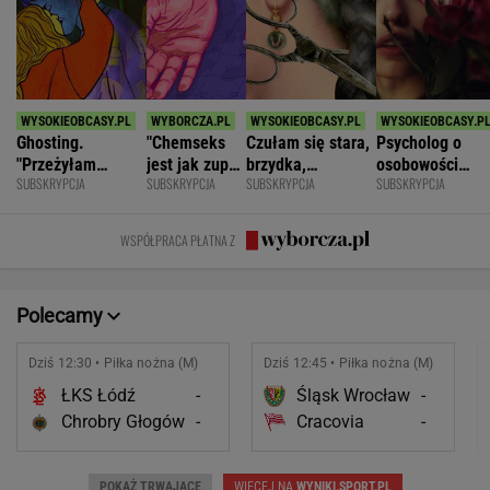
Ghosting.
"Chemseks
Czułam się stara,
Psycholog o
"Przeżyłam
jest jak zupa.
brzydka,
osobowości
SUBSKRYPCJA
SUBSKRYPCJA
SUBSKRYPCJA
SUBSKRYPCJA
najpiękniejszy
Nażresz się,
niepotrzebna.
narcystycznej:
weekend. Zaliczył
za chwilę
Mąż zostawił
Albo król świata
mnie i znikł"
znów jesteś
mnie dla młodszej
albo do niczego
WSPÓŁPRACA PŁATNA Z
głodny"
Polecamy
Dziś 12:30 • Piłka nożna (M)
Dziś 12:45 • Piłka nożna (M)
ŁKS Łódź
-
Śląsk Wrocław
-
Chrobry Głogów
-
Cracovia
-
POKAŻ TRWAJĄCE
WIĘCEJ NA
WYNIKI.SPORT.PL