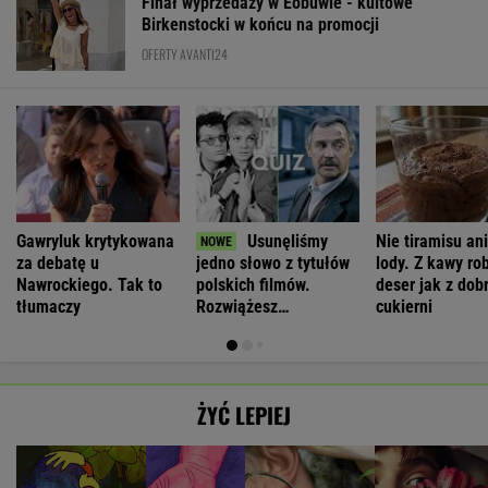
Finał wyprzedaży w Eobuwie - kultowe
Birkenstocki w końcu na promocji
OFERTY AVANTI24
Gawryluk krytykowana
Usunęliśmy
Nie tiramisu ani
za debatę u
jedno słowo z tytułów
lody. Z kawy ro
Nawrockiego. Tak to
polskich filmów.
deser jak z dob
tłumaczy
Rozwiążesz
cukierni
bezbłędnie?
ŻYĆ LEPIEJ