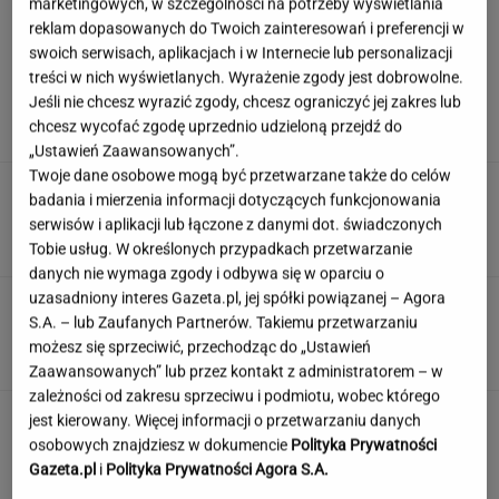
marketingowych, w szczególności na potrzeby wyświetlania
reklam dopasowanych do Twoich zainteresowań i preferencji w
swoich serwisach, aplikacjach i w Internecie lub personalizacji
Polacy wskazali najlepszą pierwszą
treści w nich wyświetlanych. Wyrażenie zgody jest dobrowolne.
damę. Zdeklasowała konkurencję
Jeśli nie chcesz wyrazić zgody, chcesz ograniczyć jej zakres lub
chcesz wycofać zgodę uprzednio udzieloną przejdź do
„Ustawień Zaawansowanych”.
Twoje dane osobowe mogą być przetwarzane także do celów
Tak Lang komentuje głośny
badania i mierzenia informacji dotyczących funkcjonowania
konflikt z Niewiadomą. "Zadzwoniłem do niej"
serwisów i aplikacji lub łączone z danymi dot. świadczonych
SUBSKRYPCJA
Tobie usług. W określonych przypadkach przetwarzanie
danych nie wymaga zgody i odbywa się w oparciu o
uzasadniony interes Gazeta.pl, jej spółki powiązanej – Agora
Quiz czytelniczy. Te tytuły powinien znać
S.A. – lub Zaufanych Partnerów. Takiemu przetwarzaniu
każdy wykształcony człowiek!
możesz się sprzeciwić, przechodząc do „Ustawień
Zaawansowanych” lub przez kontakt z administratorem – w
zależności od zakresu sprzeciwu i podmiotu, wobec którego
To nie droga na skróty. Matka pokazuje, jak
jest kierowany. Więcej informacji o przetwarzaniu danych
naprawdę wygląda edukacja domowa
osobowych znajdziesz w dokumencie
Polityka Prywatności
Gazeta.pl
i
Polityka Prywatności Agora S.A.
MATERIAŁ PROMOCYJNY