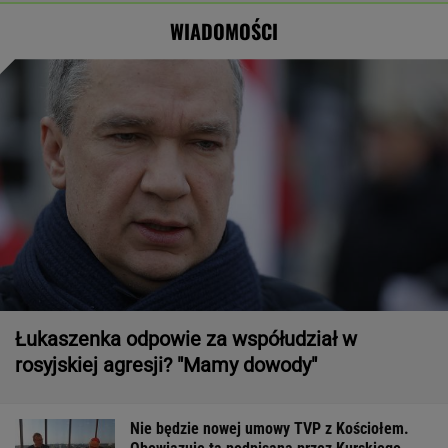
spaść grad
osoby
WIADOMOŚCI
Łukaszenka odpowie za współudział w
rosyjskiej agresji? "Mamy dowody"
Nie będzie nowej umowy TVP z Kościołem.