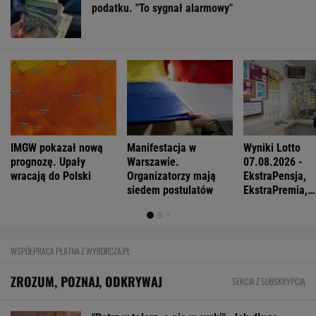
podatku. "To sygnał alarmowy"
IMGW pokazał nową
Manifestacja w
Wyniki Lotto
prognozę. Upały
Warszawie.
07.08.2026 -
wracają do Polski
Organizatorzy mają
EkstraPensja,
siedem postulatów
EkstraPremia,
EuroJackpot, K
MiniLotto, Mult
WSPÓŁPRACA PŁATNA Z WYBORCZA.PL
ZROZUM, POZNAJ, ODKRYWAJ
SEKCJA Z SUBSKRYPCJĄ