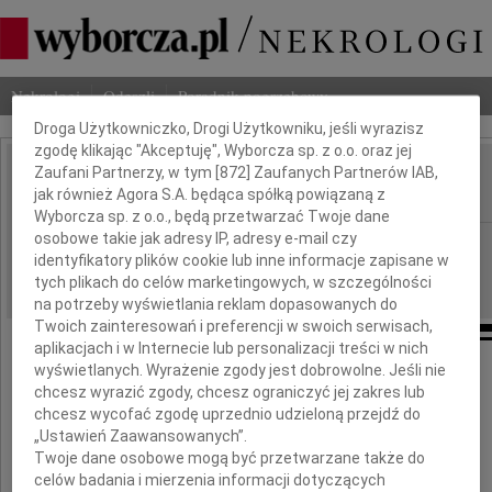
Dbamy o Twoją prywatność
Nekrologi
Odeszli
Poradnik pogrzebowy
Droga Użytkowniczko, Drogi Użytkowniku, jeśli wyrazisz
zgodę klikając "Akceptuję", Wyborcza sp. z o.o. oraz jej
Zaufani Partnerzy, w tym [
872
] Zaufanych Partnerów IAB,
Witold Guzikowski
jak również Agora S.A. będąca spółką powiązaną z
IMIĘ I NAZWISKO:
Wyborcza sp. z o.o., będą przetwarzać Twoje dane
osobowe takie jak adresy IP, adresy e-mail czy
Warszawa
REGION:
identyfikatory plików cookie lub inne informacje zapisane w
16.09.2009
DATA EMISJI:
tych plikach do celów marketingowych, w szczególności
na potrzeby wyświetlania reklam dopasowanych do
Twoich zainteresowań i preferencji w swoich serwisach,
aplikacjach i w Internecie lub personalizacji treści w nich
wyświetlanych. Wyrażenie zgody jest dobrowolne. Jeśli nie
chcesz wyrazić zgody, chcesz ograniczyć jej zakres lub
W dniu 13 września 2009 roku
chcesz wycofać zgodę uprzednio udzieloną przejdź do
zmarł, przeżywszy 86 lat
„Ustawień Zaawansowanych”.
Twoje dane osobowe mogą być przetwarzane także do
celów badania i mierzenia informacji dotyczących