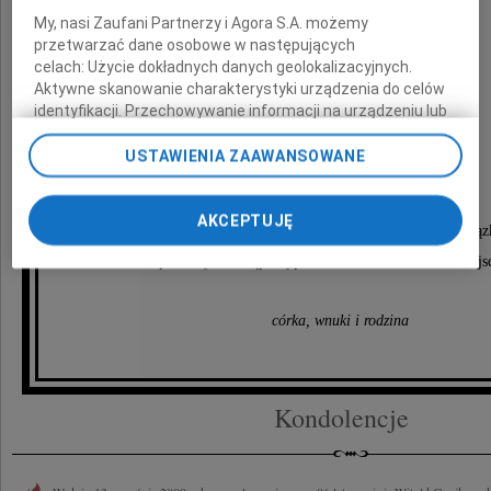
Człowiek gołębiego serca,
My, nasi Zaufani Partnerzy i Agora S.A. możemy
zawsze życzliwy i służący pomocą innym.
przetwarzać dane osobowe w następujących
celach:
Użycie dokładnych danych geolokalizacyjnych.
Aktywne skanowanie charakterystyki urządzenia do celów
Będzie nam Go bardzo brakowało.
identyfikacji. Przechowywanie informacji na urządzeniu lub
dostęp do nich. Spersonalizowane reklamy i treści, pomiar
reklam i treści, badnie odbiorców i ulepszanie usług.
USTAWIENIA ZAAWANSOWANE
Nabożeństwo żałobne odbędzie się
Lista Zaufanych Partnerów
17 września 2009 roku o godzinie 13.00
AKCEPTUJĘ
w kościele św. Karola Boromeusza na Starych Powąz
po którym nastąpi wyprowadzenie na cmentarz miej
córka, wnuki i rodzina
Kondolencje