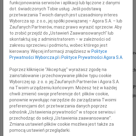
funkcjonowania serwisów i aplikacji lub łączone z danymi
dot. świadczonych Tobie usług. Jeśli podstawą
przetwarzania Twoich danych jest uzasadniony interes
Wyborcza sp. z o.o., jej spółki powiązanej – Agora S.A. – lub
Zaufanych Partnerów, masz prawo wyrazić sprzeciw. Aby
Witold Guzikowski
to zrobić przejdź do „Ustawień Zaawansowanych” lub
skontaktuj się z administratorem – w zależności od
zakresu sprzeciwu i podmiotu, wobec którego jest
kierowany. Więcej informacji znajdziesz w
Polityce
absolwent Szkoły Inżynierskiej im. Wawelberga i Rot
Prywatności Wyborcza.pl
i
Polityce Prywatności Agora S.A.
absolwent Politechniki Warszawskiej,
Poprzez kliknięcie "Akceptuję" wyrażasz zgodę na
inżynier na różnych stanowiskach kierowniczych
zainstalowanie i przechowywanie plików typu cookie
w kraju i poza nim, m.in.:
Wyborczej sp. z o. o. jej Zaufanych Partnerów i Agora S.A.
Główny Inżynier Warszawskiej Fabryki Maszyn P
na Twoim urządzeniu końcowym. Możesz też w każdej
chwili zmienić swoje preferencje dot. plików cookie,
Dyrektor Techniczny Fabryki Obrabiarek Precyzyj
ponownie wywołując narzędzie do zarządzania Twoimi
i Kół Zębatych "AVIA",
preferencjami dot. przetwarzania danych poprzez
odnośnik „Ustawienia prywatności” w stopce serwisu i
Główny Mechanik Mennicy Państwowej.
przechodząc do sekcji „Ustawienia zaawansowane”.
Zmiana ustawień plików cookie możliwa jest także za
Nasz kochamy Ojciec i Dziadek,
pomocą ustawień przeglądarki.