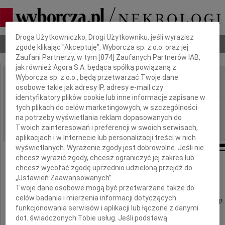
Dbamy o Twoją prywatność
Droga Użytkowniczko, Drogi Użytkowniku, jeśli wyrazisz
Nekrologi
Odeszli
Poradnik pogrzebowy
zgodę klikając "Akceptuję", Wyborcza sp. z o.o. oraz jej
Zaufani Partnerzy, w tym [
874
] Zaufanych Partnerów IAB,
jak również Agora S.A. będąca spółką powiązaną z
Wyborcza sp. z o.o., będą przetwarzać Twoje dane
osobowe takie jak adresy IP, adresy e-mail czy
IMIĘ I NAZWISKO:
identyfikatory plików cookie lub inne informacje zapisane w
Lublin
tych plikach do celów marketingowych, w szczególności
REGION:
na potrzeby wyświetlania reklam dopasowanych do
19.04.2010
DATA EMISJI:
Twoich zainteresowań i preferencji w swoich serwisach,
aplikacjach i w Internecie lub personalizacji treści w nich
wyświetlanych. Wyrażenie zgody jest dobrowolne. Jeśli nie
chcesz wyrazić zgody, chcesz ograniczyć jej zakres lub
Panu
chcesz wycofać zgodę uprzednio udzieloną przejdź do
„Ustawień Zaawansowanych”.
Januszowi Wilkowi
Twoje dane osobowe mogą być przetwarzane także do
celów badania i mierzenia informacji dotyczących
Prezesowi "Miejskiej Korporacji Komunikacyjnej" Sp. 
funkcjonowania serwisów i aplikacji lub łączone z danymi
dot. świadczonych Tobie usług. Jeśli podstawą
wyrazy głębokiego współczucia