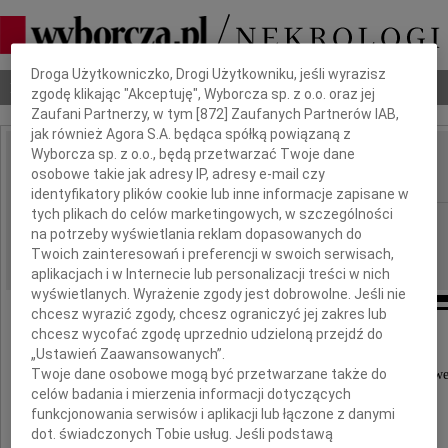
Dbamy o Twoją prywatność
Droga Użytkowniczko, Drogi Użytkowniku, jeśli wyrazisz
Nekrologi
Odeszli
Poradnik pogrzebowy
zgodę klikając "Akceptuję", Wyborcza sp. z o.o. oraz jej
Zaufani Partnerzy, w tym [
872
] Zaufanych Partnerów IAB,
jak również Agora S.A. będąca spółką powiązaną z
Wyborcza sp. z o.o., będą przetwarzać Twoje dane
Zdzisława Lisewska
osobowe takie jak adresy IP, adresy e-mail czy
IMIĘ I NAZWISKO:
identyfikatory plików cookie lub inne informacje zapisane w
tych plikach do celów marketingowych, w szczególności
Poznań
REGION:
na potrzeby wyświetlania reklam dopasowanych do
29.07.2016
DATA EMISJI:
Twoich zainteresowań i preferencji w swoich serwisach,
aplikacjach i w Internecie lub personalizacji treści w nich
wyświetlanych. Wyrażenie zgody jest dobrowolne. Jeśli nie
chcesz wyrazić zgody, chcesz ograniczyć jej zakres lub
chcesz wycofać zgodę uprzednio udzieloną przejdź do
„Ustawień Zaawansowanych”.
Z głębokim żalem zawiadamiamy o śmierci
Twoje dane osobowe mogą być przetwarzane także do
naszej Drogiej Mamy, Babci, Prababci i Teściowe
celów badania i mierzenia informacji dotyczących
funkcjonowania serwisów i aplikacji lub łączone z danymi
dot. świadczonych Tobie usług. Jeśli podstawą