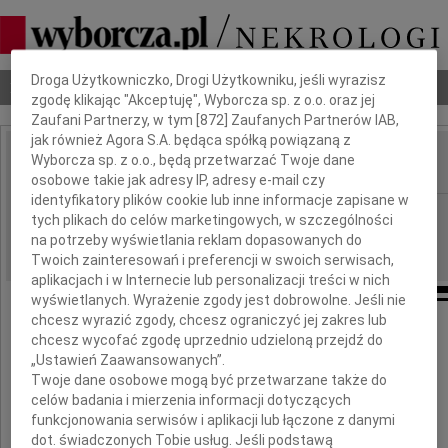
Dbamy o Twoją prywatność
Droga Użytkowniczko, Drogi Użytkowniku, jeśli wyrazisz
Nekrologi
Odeszli
Poradnik pogrzebowy
zgodę klikając "Akceptuję", Wyborcza sp. z o.o. oraz jej
Zaufani Partnerzy, w tym [
872
] Zaufanych Partnerów IAB,
jak również Agora S.A. będąca spółką powiązaną z
Wyborcza sp. z o.o., będą przetwarzać Twoje dane
IMIĘ I NAZWISKO:
osobowe takie jak adresy IP, adresy e-mail czy
identyfikatory plików cookie lub inne informacje zapisane w
Poznań
REGION:
tych plikach do celów marketingowych, w szczególności
na potrzeby wyświetlania reklam dopasowanych do
21.07.2016
DATA EMISJI:
Twoich zainteresowań i preferencji w swoich serwisach,
aplikacjach i w Internecie lub personalizacji treści w nich
wyświetlanych. Wyrażenie zgody jest dobrowolne. Jeśli nie
chcesz wyrazić zgody, chcesz ograniczyć jej zakres lub
chcesz wycofać zgodę uprzednio udzieloną przejdź do
Z głębokim smutkiem informujemy,
„Ustawień Zaawansowanych”.
Twoje dane osobowe mogą być przetwarzane także do
że 16 lipca 2016 roku zmarł
celów badania i mierzenia informacji dotyczących
funkcjonowania serwisów i aplikacji lub łączone z danymi
dot. świadczonych Tobie usług. Jeśli podstawą