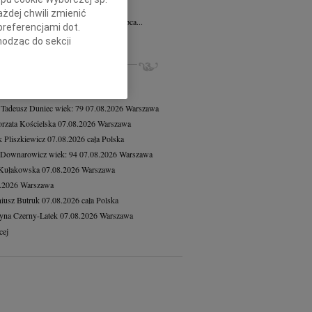
ysław Małysz
10.07.2026
Łódź
żdej chwili zmienić
omnym smutkiem informujemy, że 4 lipca...
preferencjami dot.
cej
hodząc do sekcji
stawień przeglądarki.
ZE NEKROLOGI, KONDOLENCJE
8.2026
Warszawa
h celach:
Użycie
8.2026
Warszawa
lów identyfikacji.
 Tadeusz Duniec
wiek: 79
07.08.2026
Warszawa
ści, pomiar reklam i
rzata Kościelska
07.08.2026
Warszawa
 Pliszkiewicz
07.08.2026
cała Polska
 Downarowicz
wiek: 94
07.08.2026
Warszawa
 Kułakowska
07.08.2026
Warszawa
8.2026
Warszawa
iusz Butruk
07.08.2026
cała Polska
yna Czerny-Latek
07.08.2026
Warszawa
cej