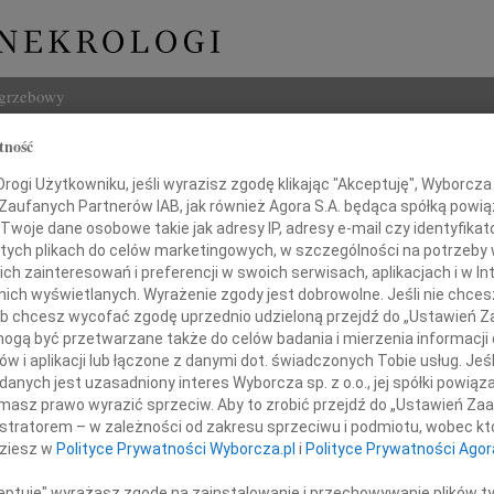
ogrzebowy
tność
Szukaj
 Morytko
ogi Użytkowniku, jeśli wyrazisz zgodę klikając "Akceptuję", Wyborcza sp
Imię i na
 Zaufanych Partnerów IAB, jak również Agora S.A. będąca spółką powi
Twoje dane osobowe takie jak adresy IP, adresy e-mail czy identyfikato
 tych plikach do celów marketingowych, w szczególności na potrzeby 
 zainteresowań i preferencji w swoich serwisach, aplikacjach i w Int
w nich wyświetlanych. Wyrażenie zgody jest dobrowolne. Jeśli nie chce
INNE NE
 lub chcesz wycofać zgodę uprzednio udzieloną przejdź do „Ustawień
Wand
gą być przetwarzane także do celów badania i mierzenia informacji
Z głę
w i aplikacji lub łączone z danymi dot. świadczonych Tobie usług. Jeś
Tadeu
nych jest uzasadniony interes Wyborcza sp. z o.o., jej spółki powiąza
bokim smutkiem zawiadamiamy,
Z głę
masz prawo wyrazić sprzeciw. Aby to zrobić przejdź do „Ustawień Z
w dniu 14 kwietnia 2010 roku
Adam
istratorem – w zależności od zakresu sprzeciwu i podmiotu, wobec któ
wieku 66 lat mój ukochany Tatuś
W dni
dziesz w
Polityce Prywatności Wyborcza.pl
i
Polityce Prywatności Agor
Jan R
W dni
ceptuję" wyrażasz zgodę na zainstalowanie i przechowywanie plików t