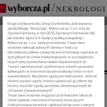
Dbamy o Twoją prywatność
Nekrologi
Odeszli
Poradnik pogrzebowy
Droga Użytkowniczko, Drogi Użytkowniku, jeśli wyrazisz
zgodę klikając "Akceptuję", Wyborcza sp. z o.o. oraz jej
Zaufani Partnerzy, w tym [
872
] Zaufanych Partnerów IAB,
jak również Agora S.A. będąca spółką powiązaną z
Andrzej Kramer
IMIĘ I NAZWISKO:
Wyborcza sp. z o.o., będą przetwarzać Twoje dane
osobowe takie jak adresy IP, adresy e-mail czy
identyfikatory plików cookie lub inne informacje zapisane w
Kraków, cała Polska
REGION:
tych plikach do celów marketingowych, w szczególności
17.04.2010
DATA EMISJI:
na potrzeby wyświetlania reklam dopasowanych do
Twoich zainteresowań i preferencji w swoich serwisach,
aplikacjach i w Internecie lub personalizacji treści w nich
wyświetlanych. Wyrażenie zgody jest dobrowolne. Jeśli nie
chcesz wyrazić zgody, chcesz ograniczyć jej zakres lub
Do głębi poruszeni tragiczną śmiercią
chcesz wycofać zgodę uprzednio udzieloną przejdź do
„Ustawień Zaawansowanych”.
Twoje dane osobowe mogą być przetwarzane także do
celów badania i mierzenia informacji dotyczących
funkcjonowania serwisów i aplikacji lub łączone z danymi