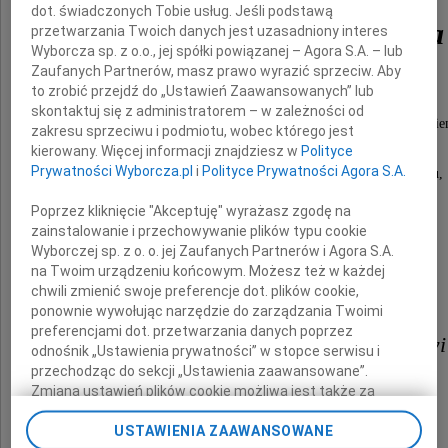
dot. świadczonych Tobie usług. Jeśli podstawą
dr. Andrzeja Kremera
przetwarzania Twoich danych jest uzasadniony interes
Wyborcza sp. z o.o., jej spółki powiązanej – Agora S.A. – lub
Zaufanych Partnerów, masz prawo wyrazić sprzeciw. Aby
Wiceministra Spraw Zagranicznych
to zrobić przejdź do „Ustawień Zaawansowanych” lub
skontaktuj się z administratorem – w zależności od
jednej z ofiar katastrofy lotniczej pod Smoleński
zakresu sprzeciwu i podmiotu, wobec którego jest
kierowany. Więcej informacji znajdziesz w
Polityce
Prywatności Wyborcza.pl
i
Polityce Prywatności Agora S.A.
wyrazy najserdeczniejszego współczucia i żalu,
a także chrześcijańskiej otuchy i nadziei
Poprzez kliknięcie "Akceptuję" wyrażasz zgodę na
Jego Żonie
zainstalowanie i przechowywanie plików typu cookie
Wyborczej sp. z o. o. jej Zaufanych Partnerów i Agora S.A.
Marii
na Twoim urządzeniu końcowym. Możesz też w każdej
chwili zmienić swoje preferencje dot. plików cookie,
ponownie wywołując narzędzie do zarządzania Twoimi
Synom
preferencjami dot. przetwarzania danych poprzez
Janowi, Jakubowi i Maciejowi
odnośnik „Ustawienia prywatności” w stopce serwisu i
przechodząc do sekcji „Ustawienia zaawansowane”.
Zmiana ustawień plików cookie możliwa jest także za
Rodzinie i Najbliższym
pomocą ustawień przeglądarki.
USTAWIENIA ZAAWANSOWANE