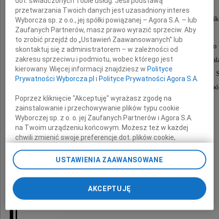
dot. świadczonych Tobie usług. Jeśli podstawą
przetwarzania Twoich danych jest uzasadniony interes
Rodzinie, Gronu Pedagogicznemu, Współpracowni
Wyborcza sp. z o.o., jej spółki powiązanej – Agora S.A. – lub
Zaufanych Partnerów, masz prawo wyrazić sprzeciw. Aby
Uczniom i Rodzicom
to zrobić przejdź do „Ustawień Zaawansowanych” lub
ze Szkoły Podstawowej nr 5 im. Króla Stefana Batorego
skontaktuj się z administratorem – w zależności od
zakresu sprzeciwu i podmiotu, wobec którego jest
Lekarzom i Personelowi Medycznemu ze Szpital
kierowany. Więcej informacji znajdziesz w
Polityce
im. M. Kopernika w Łodzi, Przyjaciołom, Znajomym i 
Prywatności Wyborcza.pl
i
Polityce Prywatności Agora S.A.
oraz wszystkim tym, którzy łącząc się z nami w bó
Poprzez kliknięcie "Akceptuję" wyrażasz zgodę na
uczestniczyli w uroczystości pogrzebowej
zainstalowanie i przechowywanie plików typu cookie
naszej ukochanej Żony i Mamy
Wyborczej sp. z o. o. jej Zaufanych Partnerów i Agora S.A.
na Twoim urządzeniu końcowym. Możesz też w każdej
chwili zmienić swoje preferencje dot. plików cookie,
ponownie wywołując narzędzie do zarządzania Twoimi
preferencjami dot. przetwarzania danych poprzez
USTAWIENIA ZAAWANSOWANE
odnośnik „Ustawienia prywatności” w stopce serwisu i
przechodząc do sekcji „Ustawienia zaawansowane”.
Zmiana ustawień plików cookie możliwa jest także za
AKCEPTUJĘ
Jadwigi Tracz
pomocą ustawień przeglądarki.
My, nasi Zaufani Partnerzy i Agora S.A. możemy