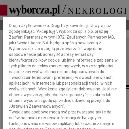
Dbamy o Twoją prywatność
Nekrologi
Odeszli
Poradnik pogrzebowy
Droga Użytkowniczko, Drogi Użytkowniku, jeśli wyrazisz
zgodę klikając "Akceptuję", Wyborcza sp. z o.o. oraz jej
Zaufani Partnerzy, w tym [
872
] Zaufanych Partnerów IAB,
jak również Agora S.A. będąca spółką powiązaną z
Jadwiga Tracz
Wyborcza sp. z o.o., będą przetwarzać Twoje dane
IMIĘ I NAZWISKO:
osobowe takie jak adresy IP, adresy e-mail czy
identyfikatory plików cookie lub inne informacje zapisane w
Łódź
REGION:
tych plikach do celów marketingowych, w szczególności
na potrzeby wyświetlania reklam dopasowanych do
14.07.2016
DATA EMISJI:
Twoich zainteresowań i preferencji w swoich serwisach,
aplikacjach i w Internecie lub personalizacji treści w nich
wyświetlanych. Wyrażenie zgody jest dobrowolne. Jeśli nie
chcesz wyrazić zgody, chcesz ograniczyć jej zakres lub
chcesz wycofać zgodę uprzednio udzieloną przejdź do
"Ludzie, których kochamy, zostają na zawsze,
„Ustawień Zaawansowanych”.
bo zostawili ślady w naszych sercach."
Twoje dane osobowe mogą być przetwarzane także do
celów badania i mierzenia informacji dotyczących
funkcjonowania serwisów i aplikacji lub łączone z danymi
Serdeczne podziękowania