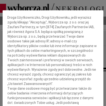
Dbamy o Twoją prywatność
Droga Użytkowniczko, Drogi Użytkowniku, jeśli wyrazisz
Nekrologi
Odeszli
Poradnik pogrzebowy
zgodę klikając "Akceptuję", Wyborcza sp. z o.o. oraz jej
Zaufani Partnerzy, w tym [
874
] Zaufanych Partnerów IAB,
jak również Agora S.A. będąca spółką powiązaną z
Wyborcza sp. z o.o., będą przetwarzać Twoje dane
osobowe takie jak adresy IP, adresy e-mail czy
IMIĘ I NAZWISKO:
identyfikatory plików cookie lub inne informacje zapisane w
Łódź
tych plikach do celów marketingowych, w szczególności
REGION:
na potrzeby wyświetlania reklam dopasowanych do
01.07.2016
DATA EMISJI:
Twoich zainteresowań i preferencji w swoich serwisach,
aplikacjach i w Internecie lub personalizacji treści w nich
wyświetlanych. Wyrażenie zgody jest dobrowolne. Jeśli nie
chcesz wyrazić zgody, chcesz ograniczyć jej zakres lub
chcesz wycofać zgodę uprzednio udzieloną przejdź do
Ze smutkiem zawiadamiamy,
„Ustawień Zaawansowanych”.
że dnia 30 maja 2016 roku odeszła od nas,
Twoje dane osobowe mogą być przetwarzane także do
celów badania i mierzenia informacji dotyczących
przeżywszy lat 77,
funkcjonowania serwisów i aplikacji lub łączone z danymi
dot. świadczonych Tobie usług. Jeśli podstawą