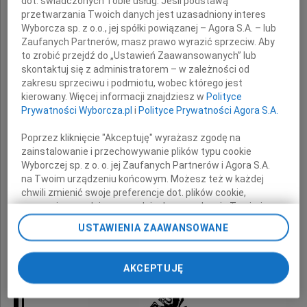
dot. świadczonych Tobie usług. Jeśli podstawą
przetwarzania Twoich danych jest uzasadniony interes
Wyborcza sp. z o.o., jej spółki powiązanej – Agora S.A. – lub
serdeczne wyrazy współczucia i żalu
Zaufanych Partnerów, masz prawo wyrazić sprzeciw. Aby
to zrobić przejdź do „Ustawień Zaawansowanych” lub
z powodu śmierci
skontaktuj się z administratorem – w zależności od
zakresu sprzeciwu i podmiotu, wobec którego jest
kierowany. Więcej informacji znajdziesz w
Polityce
Prywatności Wyborcza.pl
i
Polityce Prywatności Agora S.A.
Mamy
Poprzez kliknięcie "Akceptuję" wyrażasz zgodę na
zainstalowanie i przechowywanie plików typu cookie
Wyborczej sp. z o. o. jej Zaufanych Partnerów i Agora S.A.
na Twoim urządzeniu końcowym. Możesz też w każdej
składają
chwili zmienić swoje preferencje dot. plików cookie,
ponownie wywołując narzędzie do zarządzania Twoimi
preferencjami dot. przetwarzania danych poprzez
USTAWIENIA ZAAWANSOWANE
koleżanki i koledzy
odnośnik „Ustawienia prywatności” w stopce serwisu i
z firmy Novo Nordisk Pharma Sp. z o.o.
przechodząc do sekcji „Ustawienia zaawansowane”.
Zmiana ustawień plików cookie możliwa jest także za
AKCEPTUJĘ
pomocą ustawień przeglądarki.
My, nasi Zaufani Partnerzy i Agora S.A. możemy