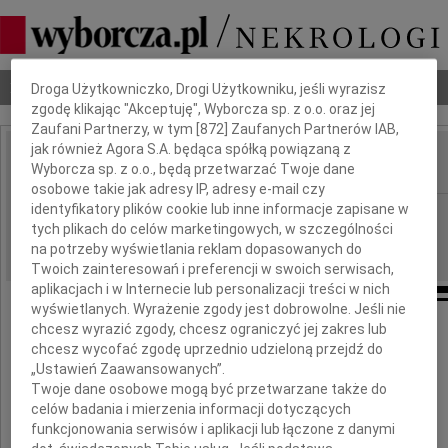
Dbamy o Twoją prywatność
Nekrologi
Odeszli
Poradnik pogrzebowy
Droga Użytkowniczko, Drogi Użytkowniku, jeśli wyrazisz
zgodę klikając "Akceptuję", Wyborcza sp. z o.o. oraz jej
Zaufani Partnerzy, w tym [
872
] Zaufanych Partnerów IAB,
jak również Agora S.A. będąca spółką powiązaną z
Wyborcza sp. z o.o., będą przetwarzać Twoje dane
IMIĘ I NAZWISKO:
osobowe takie jak adresy IP, adresy e-mail czy
identyfikatory plików cookie lub inne informacje zapisane w
Warszawa
REGION:
tych plikach do celów marketingowych, w szczególności
17.09.2009
DATA EMISJI:
na potrzeby wyświetlania reklam dopasowanych do
Twoich zainteresowań i preferencji w swoich serwisach,
aplikacjach i w Internecie lub personalizacji treści w nich
wyświetlanych. Wyrażenie zgody jest dobrowolne. Jeśli nie
chcesz wyrazić zgody, chcesz ograniczyć jej zakres lub
chcesz wycofać zgodę uprzednio udzieloną przejdź do
Koledze
„Ustawień Zaawansowanych”.
Twoje dane osobowe mogą być przetwarzane także do
celów badania i mierzenia informacji dotyczących
Jarkowi Wolskiemu
funkcjonowania serwisów i aplikacji lub łączone z danymi