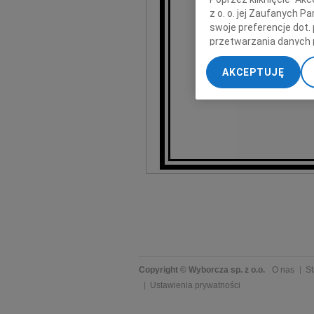
z o. o. jej Zaufanych 
swoje preferencje dot.
Jan
przetwarzania danych 
„Ustawienia zaawansow
AKCEPTUJĘ
My, nasi Zaufani Part
d
dokładnych danych geol
Przechowywanie informa
treści, badnie odbiorcó
Copyright © Wyborcza sp. z o.o.
O nas
St
Ustawienia prywatności