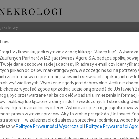
ogrzebowy
tność
Szukaj
 Paradowska
ogi Użytkowniku, jeśli wyrazisz zgodę klikając "Akceptuję", Wyborcza sp
Imię i na
 Zaufanych Partnerów IAB, jak również Agora S.A. będąca spółką powi
Twoje dane osobowe takie jak adresy IP, adresy e-mail czy identyfikato
 tych plikach do celów marketingowych, w szczególności na potrzeby 
 zainteresowań i preferencji w swoich serwisach, aplikacjach i w Int
w nich wyświetlanych. Wyrażenie zgody jest dobrowolne. Jeśli nie chce
INNE NE
 lub chcesz wycofać zgodę uprzednio udzieloną przejdź do „Ustawień
03.0
gą być przetwarzane także do celów badania i mierzenia informacji
Dla B
w i aplikacji lub łączone z danymi dot. świadczonych Tobie usług. Jeś
Magd
nych jest uzasadniony interes Wyborcza sp. z o.o., jej spółki powiąza
ębokim żalem zawiadamiamy,
Magda
masz prawo wyrazić sprzeciw. Aby to zrobić przejdź do „Ustawień Z
 dnia 29 czerwca 2016 roku
Barba
istratorem – w zależności od zakresu sprzeciwu i podmiotu, wobec któ
zmarła
Z głę
dziesz w
Polityce Prywatności Wyborcza.pl
i
Polityce Prywatności Agor
Stani
23 cz
ceptuję" wyrażasz zgodę na zainstalowanie i przechowywanie plików t