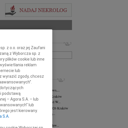
 nekrologów i wspomnień
. z o.o. oraz jej Zaufani
zwisko lub numer ogłoszenia:
ązaną z Wyborcza sp. z
ry plików cookie lub inne
wyświetlania reklam
+ szukanie zaawansowane
ernecie lub
sz wyrazić zgody, chcesz
KROLOGI
 Zaawansowanych”.
8.2026
Kraków
 dotyczących
asi Domek, Dora i Klaudiusz, Eliza, Gwo,...
li podstawą
alena Płonka-Kalkowska
10.07.2026
Kraków
nej – Agora S.A. – lub
lena Płonka-Kalkowska Kuka architekt W...
aawansowanych” lub
ra Tworzewska-Mikołajewicz
02.07.2026
Kraków
rego jest kierowany.
bokim żalem żegnamy naszą wieloletnią...
a S.A.
sław Król
26.06.2026
Kraków
erwca 2026 roku odszedł Mistrz Stanisław...
ypu cookie Wyborczej sp.