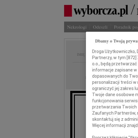
Nekrologi
Odeszli
Poradnik p
Dbamy o Twoją prywa
Janina
Droga Użytkowniczko, Dr
IMIĘ I NAZWISKO:
Partnerzy, w tym [
872
]
o.o., będą przetwarzać 
Kraków
REGION:
informacje zapisane w
dopasowanych do Twoich
30.06.2016
DATA EMISJI:
personalizacji treści 
ograniczyć jej zakres
Twoje dane osobowe mo
funkcjonowania serwisó
przetwarzania Twoich da
Z gł
Zaufanych Partnerów, 
że
skontaktuj się z admin
Więcej informacji znaj
Poprzez kliknięcie "Ak