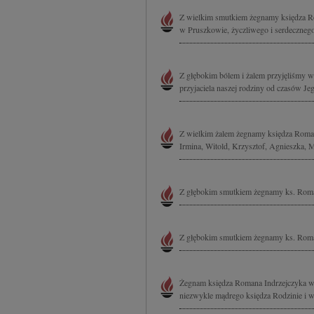
Z wielkim smutkiem żegnamy księdza Ro
w Pruszkowie, życzliwego i serdecznego P
Z głębokim bólem i żalem przyjęliśmy wi
przyjaciela naszej rodziny od czasów J
Z wielkim żalem żegnamy księdza Roman
Irmina, Witold, Krzysztof, Agnieszka, M
Z głębokim smutkiem żegnamy ks. Roma
Z głębokim smutkiem żegnamy ks. Roma
Żegnam księdza Romana Indrzejczyka wsp
niezwykle mądrego księdza Rodzinie i 