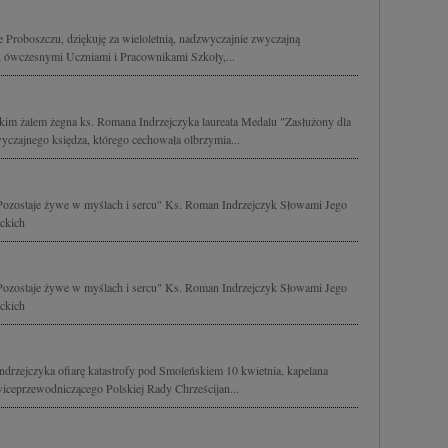
Proboszczu, dziękuję za wieloletnią, nadzwyczajnie zwyczajną
ą, ówczesnymi Uczniami i Pracownikami Szkoły,...
kim żalem żegna ks. Romana Indrzejczyka laureata Medalu "Zasłużony dla
wyczajnego księdza, którego cechowała olbrzymia...
i, Pozostaje żywe w myślach i sercu" Ks. Roman Indrzejczyk Słowami Jego
ckich
i, Pozostaje żywe w myślach i sercu" Ks. Roman Indrzejczyk Słowami Jego
ckich
rzejczyka ofiarę katastrofy pod Smoleńskiem 10 kwietnia, kapelana
wiceprzewodniczącego Polskiej Rady Chrześcijan...