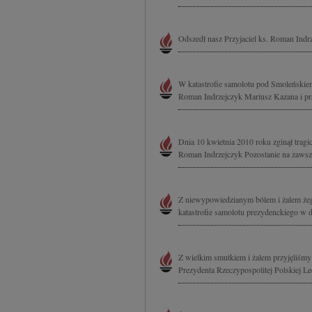
Odszedł nasz Przyjaciel ks. Roman Indr
W katastrofie samolotu pod Smoleńskie
Roman Indrzejczyk Mariusz Kazana i pra
Dnia 10 kwietnia 2010 roku zginął tragic
Roman Indrzejczyk Pozostanie na zawsze
Z niewypowiedzianym bólem i żalem żeg
katastrofie samolotu prezydenckiego w d
Z wielkim smutkiem i żalem przyjęliśmy 
Prezydenta Rzeczypospolitej Polskiej 