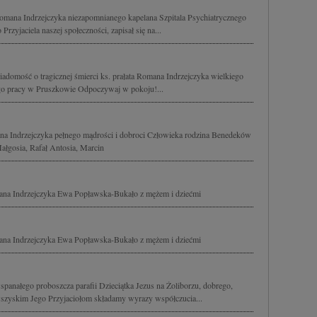
mana Indrzejczyka niezapomnianego kapelana Szpitala Psychiatrycznego
rzyjaciela naszej społeczności, zapisał się na...
adomość o tragicznej śmierci ks. prałata Romana Indrzejczyka wielkiego
ego pracy w Pruszkowie Odpoczywaj w pokoju!...
a Indrzejczyka pełnego mądrości i dobroci Człowieka rodzina Benedeków
ałgosia, Rafał Antosia, Marcin
na Indrzejczyka Ewa Popławska-Bukało z mężem i dziećmi
na Indrzejczyka Ewa Popławska-Bukało z mężem i dziećmi
anałego proboszcza parafii Dzieciątka Jezus na Żoliborzu, dobrego,
wszyskim Jego Przyjaciołom składamy wyrazy współczucia...