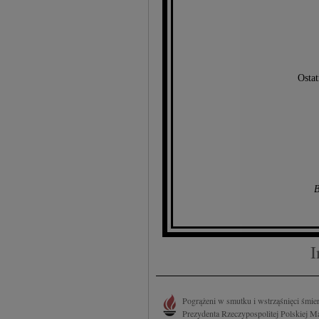
treści, badnie odbiorcó
Ostat
B
I
Pogrążeni w smutku i wstrząśnięci śmie
Prezydenta Rzeczypospolitej Polskiej M