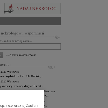
 nekrologów i wspomnień
zwisko lub numer ogłoszenia:
+ szukanie zaawansowane
KROLOGI
8.2026
Warszawa
anie Wydziału dr hab. Julii Kubisie,...
8.2026
Warszawa
j kochanej i dzielnej Marylce Butruk...
 Tadeusz Duniec
wiek: 79
07.08.2026
Warszawa
lkim żalem przyjęliśmy wiadomość, że 29...
rzata Kościelska
07.08.2026
Warszawa
. z o.o. oraz jej Zaufani
u 3 sierpnia 2026 roku zmarła Profesor...