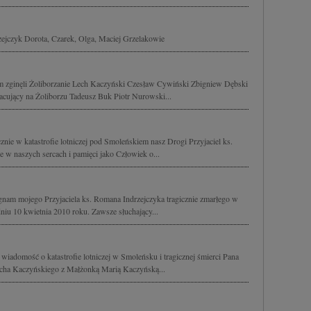
zejczyk Dorota, Czarek, Olga, Maciej Grzelakowie
m zginęli Żoliborzanie Lech Kaczyński Czesław Cywiński Zbigniew Dębski
cujący na Żoliborzu Tadeusz Buk Piotr Nurowski...
znie w katastrofie lotniczej pod Smoleńskiem nasz Drogi Przyjaciel ks.
 w naszych sercach i pamięci jako Człowiek o...
nam mojego Przyjaciela ks. Romana Indrzejczyka tragicznie zmarłego w
niu 10 kwietnia 2010 roku. Zawsze słuchający...
wiadomość o katastrofie lotniczej w Smoleńsku i tragicznej śmierci Pana
Lecha Kaczyńskiego z Małżonką Marią Kaczyńską...