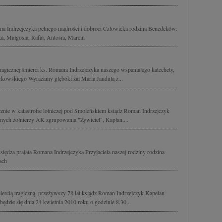
a Indrzejczyka pełnego mądrości i dobroci Człowieka rodzina Benedeków:
ka, Małgosia, Rafał, Antosia, Marcin
agicznej śmierci ks. Romana Indrzejczyka naszego wspaniałego katechety,
rkowskiego Wyrażamy głęboki żal Maria Janduła z...
cznie w katastrofie lotniczej pod Smoleńskiem ksiądz Roman Indrzejczyk
nych żołnierzy AK zgrupowania "Żywiciel", Kapłan,...
iędza prałata Romana Indrzejczyka Przyjaciela naszej rodziny rodzina
ach
iercią tragiczną, przeżywszy 78 lat ksiądz Roman Indrzejczyk Kapelan
dzie się dnia 24 kwietnia 2010 roku o godzinie 8.30...