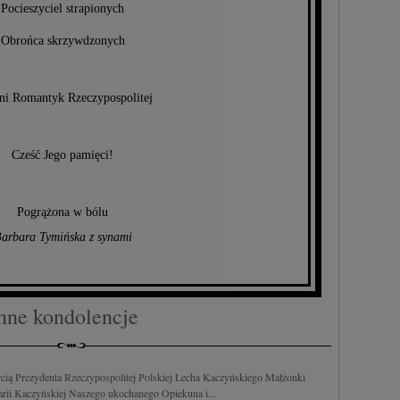
w i ulepszanie usług.
Lista Zaufanych Partnerów
Pocieszyciel strapionych
Obrońca skrzywdzonych
ni Romantyk Rzeczypospolitej
Cześć Jego pamięci!
Pogrążona w bólu
arbara Tymińska z synami
nne kondolencje
rcią Prezydenta Rzeczypospolitej Polskiej Lecha Kaczyńskiego Małżonki
arii Kaczyńskiej Naszego ukochanego Opiekuna i...