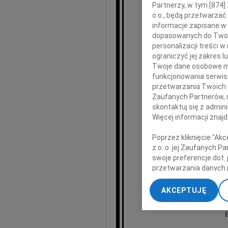
jak b
Partnerzy, w tym [
874
]
o.o., będą przetwarzać 
informacje zapisane w
dopasowanych do Twoich
personalizacji treści 
ograniczyć jej zakres
Twoje dane osobowe mo
funkcjonowania serwisó
przetwarzania Twoich da
Zaufanych Partnerów, 
skontaktuj się z admin
Więcej informacji znaj
Poprzez kliknięcie "Ak
ksiądz
z o. o. jej Zaufanych 
swoje preferencje dot.
przetwarzania danych 
„Ustawienia zaawansow
AKCEPTUJĘ
Szlachetn
My, nasi Zaufani Part
dokładnych danych geol
P
Przechowywanie informa