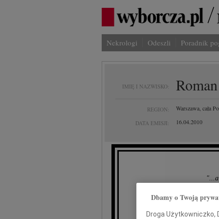
Nekrologi
Odeszli
Poradnik p
Roman 
IMIĘ I NAZWISKO:
Warszawa, cała Po
REGION:
16.04.2010
DATA EMISJI:
"...
niech
Dbamy o Twoją prywa
niosąc
Droga Użytkowniczko, Dr