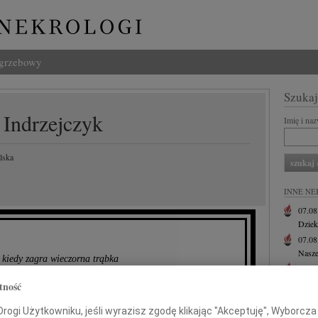
ogrzebowy
Szukaj
Indrzejczyk
Imię i na
lska
INNE NE
07.0
Dziek
07.0
Nasze
a kiedy zagra wieczorna trąbka
Jacek
aj pobiegnę lekki przez granie
Z wie
tność
Małgo
 Ci wszystkich moich przyjaciół
ogi Użytkowniku, jeśli wyrazisz zgodę klikając "Akceptuję", Wyborcza sp
W dni