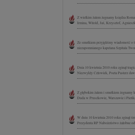
Z wielkim żalem żegnamy księdza Roman
Irmina, Witold, Jaś, Krzysztof, Agniesz
Ze smutkiem przyjęliśmy wiadomość o tr
niezapomnianego kapelana Szpitala Two
Dnia 10 kwietnia 2010 roku zginął tragi
Niezwykły Człowiek, Poeta Pasterz daw
Z głębokim żalem i smutkiem żegnamy ks
Duda w Pruszkowie, Warszawie i Pieńk
W dniu 10 kwietnia 2010 roku zginął śm
Prezydenta RP Nabożeństwo żałobne odbę