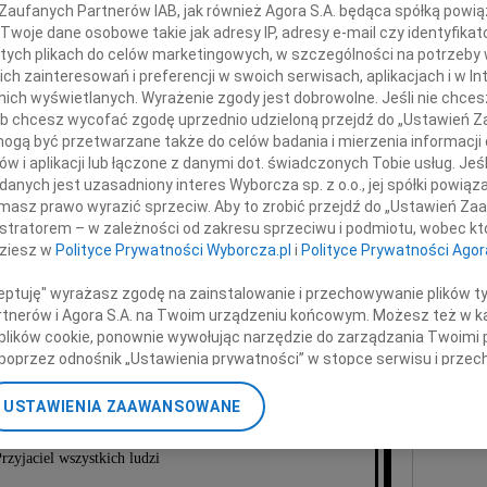
ukiet kwiatów na powitanie..."
 Zaufanych Partnerów IAB, jak również Agora S.A. będąca spółką powi
07.0
Twoje dane osobowe takie jak adresy IP, adresy e-mail czy identyfikato
Serde
 tych plikach do celów marketingowych, w szczególności na potrzeby 
+ wię
 zainteresowań i preferencji w swoich serwisach, aplikacjach i w Int
10 kwietnia 2010 roku
NAJNOWS
w nich wyświetlanych. Wyrażenie zgody jest dobrowolne. Jeśli nie chce
zmarł śmiercią tragiczną
 lub chcesz wycofać zgodę uprzednio udzieloną przejdź do „Ustawień
07.0
gą być przetwarzane także do celów badania i mierzenia informacji
07.0
w i aplikacji lub łączone z danymi dot. świadczonych Tobie usług. Jeś
Jacek
nych jest uzasadniony interes Wyborcza sp. z o.o., jej spółki powiąza
Małgo
masz prawo wyrazić sprzeciw. Aby to zrobić przejdź do „Ustawień Z
Marek
istratorem – w zależności od zakresu sprzeciwu i podmiotu, wobec któ
Jerzy
dziesz w
Polityce Prywatności Wyborcza.pl
i
Polityce Prywatności Agor
Asia
07.0
ceptuję" wyrażasz zgodę na zainstalowanie i przechowywanie plików t
 Roman Indrzejczyk
Eugen
Partnerów i Agora S.A. na Twoim urządzeniu końcowym. Możesz też w ka
Kryst
 plików cookie, ponownie wywołując narzędzie do zarządzania Twoimi 
poprzez odnośnik „Ustawienia prywatności” w stopce serwisu i przec
+ wię
ane”. Zmiana ustawień plików cookie możliwa jest także za pomocą u
Wielki Polak i Patriota
USTAWIENIA ZAAWANSOWANE
y Człowiek Wielki Duchem i Sercem
nerzy i Agora S.A. możemy przetwarzać dane osobowe w następującyc
okalizacyjnych. Aktywne skanowanie charakterystyki urządzenia do ce
rzyjaciel wszystkich ludzi
cji na urządzeniu lub dostęp do nich. Spersonalizowane reklamy i tre