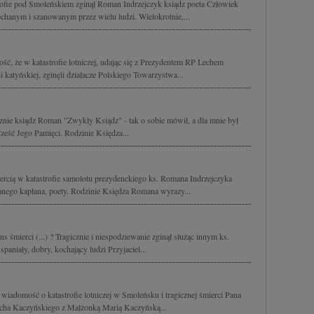
rofie pod Smoleńskiem zginął Roman Indrzejczyk ksiądz poeta Człowiek
hanym i szanowanym przez wielu ludzi. Wielokrotnie,...
, że w katastrofie lotniczej, udając się z Prezydentem RP Lechem
katyńskiej, zginęli działacze Polskiego Towarzystwa...
cznie ksiądz Roman "Zwykły Ksiądz" - tak o sobie mówił, a dla mnie był
ześć Jego Pamięci. Rodzinie Księdza...
iercią w katastrofie samolotu prezydenckiego ks. Romana Indrzejczyka
nego kapłana, poety. Rodzinie Księdza Romana wyrazy...
ens śmierci (...) ? Tragicznie i niespodziewanie zginął służąc innym ks.
aniały, dobry, kochający ludzi Przyjaciel...
wiadomość o katastrofie lotniczej w Smoleńsku i tragicznej śmierci Pana
Lecha Kaczyńskiego z Małżonką Marią Kaczyńską...