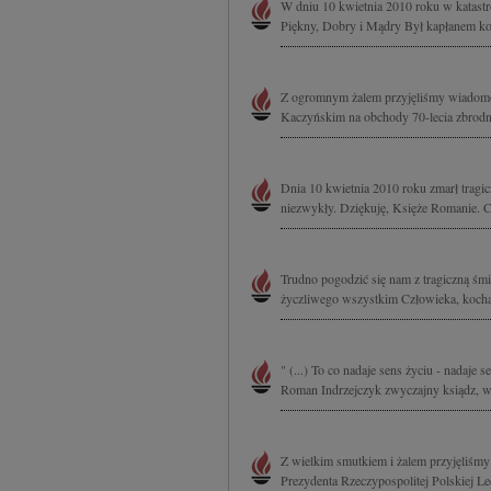
W dniu 10 kwietnia 2010 roku w katast
Piękny, Dobry i Mądry Był kapłanem koc
Z ogromnym żalem przyjęliśmy wiadomość
Kaczyńskim na obchody 70-lecia zbrodni 
Dnia 10 kwietnia 2010 roku zmarł tragi
niezwykły. Dziękuję, Księże Romanie. C
Trudno pogodzić się nam z tragiczną śm
życzliwego wszystkim Człowieka, kocha
" (...) To co nadaje sens życiu - nadaje s
Roman Indrzejczyk zwyczajny ksiądz, wsp
Z wielkim smutkiem i żalem przyjęliśmy 
Prezydenta Rzeczypospolitej Polskiej 