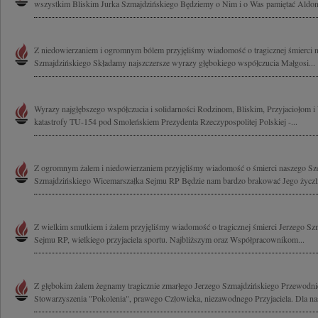
wszystkim Bliskim Jurka Szmajdzińskiego Będziemy o Nim i o Was pamiętać Aldona
Z niedowierzaniem i ogromnym bólem przyjęliśmy wiadomość o tragicznej śmierci n
Szmajdzińskiego Składamy najszczersze wyrazy głębokiego współczucia Małgosi...
Wyrazy najgłębszego współczucia i solidarności Rodzinom, Bliskim, Przyjaciołom
katastrofy TU-154 pod Smoleńskiem Prezydenta Rzeczypospolitej Polskiej -...
Z ogromnym żalem i niedowierzaniem przyjęliśmy wiadomość o śmierci naszego Szef
Szmajdzińskiego Wicemarszałka Sejmu RP Będzie nam bardzo brakować Jego życzliwo
Z wielkim smutkiem i żalem przyjęliśmy wiadomość o tragicznej śmierci Jerzego S
Sejmu RP, wielkiego przyjaciela sportu. Najbliższym oraz Współpracownikom...
Z głębokim żalem żegnamy tragicznie zmarłego Jerzego Szmajdzińskiego Przewodn
Stowarzyszenia "Pokolenia", prawego Człowieka, niezawodnego Przyjaciela. Dla nas