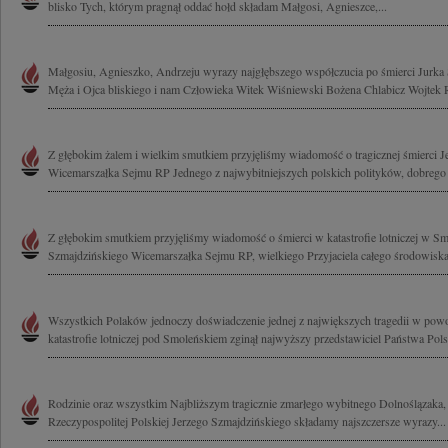
blisko Tych, którym pragnął oddać hołd składam Małgosi, Agnieszce,...
Małgosiu, Agnieszko, Andrzeju wyrazy najgłębszego współczucia po śmierci Jurk
Męża i Ojca bliskiego i nam Człowieka Witek Wiśniewski Bożena Chlabicz Wojtek 
Z głębokim żalem i wielkim smutkiem przyjęliśmy wiadomość o tragicznej śmierci 
Wicemarszałka Sejmu RP Jednego z najwybitniejszych polskich polityków, dobrego 
Z głębokim smutkiem przyjęliśmy wiadomość o śmierci w katastrofie lotniczej w S
Szmajdzińskiego Wicemarszałka Sejmu RP, wielkiego Przyjaciela całego środowiska p
Wszystkich Polaków jednoczy doświadczenie jednej z największych tragedii w powoj
katastrofie lotniczej pod Smoleńskiem zginął najwyższy przedstawiciel Państwa Polsk
Rodzinie oraz wszystkim Najbliższym tragicznie zmarłego wybitnego Dolnoślązaka
Rzeczypospolitej Polskiej Jerzego Szmajdzińskiego składamy najszczersze wyrazy...