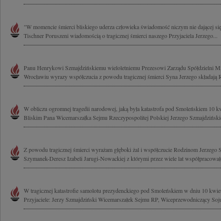
"W momencie śmierci bliskiego uderza człowieka świadomość niczym nie dającej się 
Tischner Poruszeni wiadomością o tragicznej śmierci naszego Przyjaciela Jerzego...
Panu Henrykowi Szmajdzińskiemu wieloletniemu Prezesowi Zarządu Spółdzielni Mi
Wrocławiu wyrazy współczucia z powodu tragicznej śmierci Syna Jerzego składają R
W obliczu ogromnej tragedii narodowej, jaką była katastrofa pod Smoleńskiem 10 kw
Bliskim Pana Wicemarszałka Sejmu Rzeczypospolitej Polskiej Jerzego Szmajdzińskie
Z powodu tragicznej śmierci wyrażam głęboki żal i współczucie Rodzinom Jerzego 
Szymanek-Deresz Izabeli Jarugi-Nowackiej z którymi przez wiele lat współpracował
W tragicznej katastrofie samolotu prezydenckiego pod Smoleńskiem w dniu 10 kwiet
Przyjaciele: Jerzy Szmajdziński Wicemarszałek Sejmu RP, Wiceprzewodniczący Soju