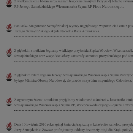
Z wielkim żalem i bólem serca żegnam tragicznie zmarłych Przyjaciół Jolantę Szym
RP Jerzego Szmajdzińskiego Wicemarszałka Sejmu RP Piotra Nurowskiego...
Pani adw. Małgorzacie Szmajdzińskiej wyrazy najgłębszego współczucia i żalu z po
Jerzego Szmajdzińskiego składa Naczelna Rada Adwokacka
Z głębokim smutkiem żegnamy wielkiego przyjaciela Śląska Wrocław, Wicemarszał
Szmajdzińskiego oraz wszystkie Ofiary katastrofy samolotu prezydenckiego pod Sm
Z głębokim żalem żegnam Jerzego Szmajdzińskiego Wicemarszałka Sejmu Rzeczypospo
byłego Ministra Obrony Narodowej, ale przede wszystkim wspaniałego Człowieka, k
Z ogromnym żalem i smutkiem przyjęliśmy wiadomość o śmierci w katastrofie lotni
Szmajdzińskiego Wicemarszałka Sejmu RP, Wiceprzewodniczącego Sojuszu Lewicy.
Dnia 10 kwietnia 2010 roku zginął śmiercią tragiczną w katastrofie samolotu prez
Jerzy Szmajdziński Zawsze profesjonalny, oddany bez reszty misji dla Kraju polityk,.