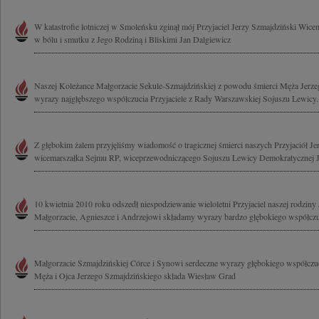
W katastrofie lotniczej w Smoleńsku zginął mój Przyjaciel Jerzy Szmajdziński Wic
w bólu i smutku z Jego Rodziną i Bliskimi Jan Dalgiewicz
Naszej Koleżance Małgorzacie Sekule-Szmajdzińskiej z powodu śmierci Męża Jerz
wyrazy najgłębszego współczucia Przyjaciele z Rady Warszawskiej Sojuszu Lewicy..
Z głębokim żalem przyjęliśmy wiadomość o tragicznej śmierci naszych Przyjaciół J
wicemarszałka Sejmu RP, wiceprzewodniczącego Sojuszu Lewicy Demokratycznej Jo
10 kwietnia 2010 roku odszedł niespodziewanie wieloletni Przyjaciel naszej rodziny
Małgorzacie, Agnieszce i Andrzejowi składamy wyrazy bardzo głębokiego współczuc
Małgorzacie Szmajdzińskiej Córce i Synowi serdeczne wyrazy głębokiego współczuc
Męża i Ojca Jerzego Szmajdzińskiego składa Wiesław Grad