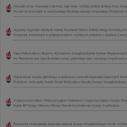
Odszedł od nas wspaniały Człowiek, mąż stanu, wybitny polityk Kolega Jerzy Szm
Na zawsze pozostanie w naszej pamięci Rodzinie naszego wspaniałego Przyjaciela w
Żegnamy tragicznie zmarłych Jolantę Szymanek-Deresz Izabelę Jarugę-Nowacką Je
Przyjaciół, wieloletnich współpracowników, wybitnych polityków i działaczy Lewicy
Panu Pułkownikowi Rezerwy Ryszardowi Szmajdzińskiemu byłemu Wojskowemu 
we Wrocławiu oraz Jego Rodzinie wyrazy głębokiego żalu i szczerego współczucia 
Najszczersze wyrazy głębokiego współczucia z powodu tragicznej śmierci pod Smol
Polityków Aleksandry Natalli-Świat Władysława Stasiaka Jerzego Szmajdzińskiego.
Z najwyższym żalem i bólem przyjąłem wiadomość o tragicznej śmierci Jerzego Sz
Sejmu RP byłego Ministra Obrony Narodowej Serdeczne wyrazy współczucia...
Poruszony i wstrząśnięty tragiczną śmiercią Jerzego Szmajdzińskiego Osoby wybitne