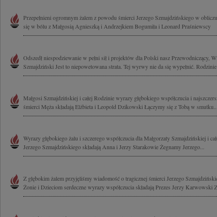
Przepełnieni ogromnym żalem z powodu śmierci Jerzego Szmajdzińskiego w obliczu 
się w bólu z Małgosią Agnieszką i Andrzejkiem Bogumiła i Leonard Praśniewscy
Odszedł niespodziewanie w pełni sił i projektów dla Polski nasz Przewodniczący, 
Szmajdziński Jest to niepowetowana strata. Tej wyrwy nie da się wypełnić. Rodzinie i
Małgosi Szmajdzińskiej i całej Rodzinie wyrazy głębokiego współczucia i najszczers
śmierci Męża składają Elżbieta i Leopold Dzikowski Łączymy się z Tobą w smutku..
Wyrazy głębokiego żalu i szczerego współczucia dla Małgorzaty Szmajdzińskiej i cał
Jerzego Szmajdzińskiego składają Anna i Jerzy Starakowie Żegnamy Jerzego...
Z głębokim żalem przyjęliśmy wiadomość o tragicznej śmierci Jerzego Szmajdzińs
Żonie i Dzieciom serdeczne wyrazy współczucia składają Prezes Jerzy Karwowski Za