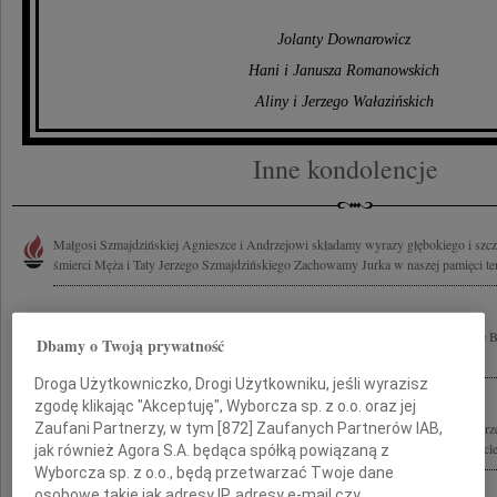
Jolanty Downarowicz
Hani i Janusza Romanowskich
Aliny i Jerzego Wałazińskich
Inne kondolencje
Małgosi Szmajdzińskiej Agnieszce i Andrzejowi składamy wyrazy głębokiego i szc
śmierci Męża i Taty Jerzego Szmajdzińskiego Zachowamy Jurka w naszej pamięci teni
Ryszardowi Szmajdzińskiemu z głębi serca płynące wyrazy współczucia po stracie B
Dbamy o Twoją prywatność
składają koleżanki i koledzy z IVB/1973
Droga Użytkowniczko, Drogi Użytkowniku, jeśli wyrazisz
zgodę klikając "Akceptuję", Wyborcza sp. z o.o. oraz jej
Zaufani Partnerzy, w tym [
872
] Zaufanych Partnerów IAB,
Rodzinie i Bliskim tragicznie zmarłego w katastrofie lotniczej pod Smoleńskiem Je
Wicemarszałka Sejmu RP składamy wyrazy głębokiego współczucia Rektor i Kancler
jak również Agora S.A. będąca spółką powiązaną z
Wyborcza sp. z o.o., będą przetwarzać Twoje dane
osobowe takie jak adresy IP, adresy e-mail czy