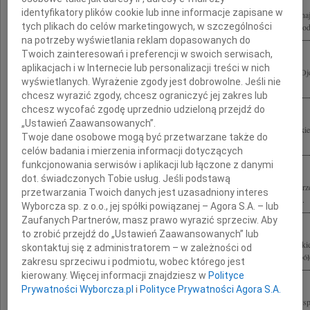
identyfikatory plików cookie lub inne informacje zapisane w
W dotkliwym bólu z powodu tragicznej śmierci Jerzego Szmajdzińskiego wyrazy na
tych plikach do celów marketingowych, w szczególności
Małgosi, Agnieszce, Andrzejowi, Rodzicom, Bratu składa W. Szczepankiewicz z rod
na potrzeby wyświetlania reklam dopasowanych do
Twoich zainteresowań i preferencji w swoich serwisach,
aplikacjach i w Internecie lub personalizacji treści w nich
Andrzejowi Szmajdzińskiemu wyrazy głębokiego współczucia z powodu śmierci Ojca
wyświetlanych. Wyrażenie zgody jest dobrowolne. Jeśli nie
z Liceum im. Stefana Batorego Jesteśmy z Tobą.
chcesz wyrazić zgody, chcesz ograniczyć jej zakres lub
chcesz wycofać zgodę uprzednio udzieloną przejdź do
„Ustawień Zaawansowanych”.
Głęboko poruszony śmiercią Jerzego Szmajdzińskiego najszczersze wyrazy głęboki
Twoje dane osobowe mogą być przetwarzane także do
Małgosiu oraz całej Rodzinie W żalu, smutku i pustce, jaka po tragicznej śmierci...
celów badania i mierzenia informacji dotyczących
funkcjonowania serwisów i aplikacji lub łączone z danymi
dot. świadczonych Tobie usług. Jeśli podstawą
Rodzinie i Bliskim tragicznie zmarłego w katastrofie lotniczej pod Smoleńskiem Je
przetwarzania Twoich danych jest uzasadniony interes
Przyjaciela i wielkiego miłośnika tenisa, szczere kondolencje składają członkowie...
Wyborcza sp. z o.o., jej spółki powiązanej – Agora S.A. – lub
Zaufanych Partnerów, masz prawo wyrazić sprzeciw. Aby
to zrobić przejdź do „Ustawień Zaawansowanych” lub
Z żalem i smutkiem przyjąłem wiadomość o tragicznej śmierci Jerzego Szmajdzińsk
skontaktuj się z administratorem – w zależności od
Wybitnego polityka. Dobrego Kolegi. Rodzinie składam wyrazy najgłębszego współc
zakresu sprzeciwu i podmiotu, wobec którego jest
kierowany. Więcej informacji znajdziesz w
Polityce
Prywatności Wyborcza.pl
i
Polityce Prywatności Agora S.A.
Małgosiu, bardzo nas poruszyła Twoja tragedia. Składamy wyrazy najgłębszego wsp