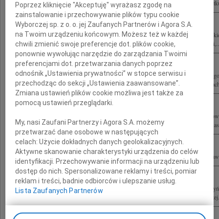
Najbliższym po stracie Męża Jerzego Szmajdzińskiego Łączymy się z Tobą w smutku 
Poprzez kliknięcie "Akceptuję" wyrażasz zgodę na
zainstalowanie i przechowywanie plików typu cookie
Wyborczej sp. z o. o. jej Zaufanych Partnerów i Agora S.A.
na Twoim urządzeniu końcowym. Możesz też w każdej
Z głębokim żalem przyjęliśmy wiadomość o tragicznej śmierci Jerzego Szmajdzińskie
2010 roku wraz ze wszystkimi Członkami oficjalnej państwowej delegacji Małgosi,..
chwili zmienić swoje preferencje dot. plików cookie,
ponownie wywołując narzędzie do zarządzania Twoimi
preferencjami dot. przetwarzania danych poprzez
odnośnik „Ustawienia prywatności” w stopce serwisu i
Z głębokim żalem i smutkiem żegnamy naszego Przyjaciela Jerzego Szmajdzińskie
przechodząc do sekcji „Ustawienia zaawansowane”.
Małgorzacie, Agnieszce i Andrzejowi wyrazy współczucia w tych trudnych chwilach
Zmiana ustawień plików cookie możliwa jest także za
pomocą ustawień przeglądarki.
Dolnośląskie Stowarzyszenie "Pokolenia" żegna Przewodniczącego Zarządu Krajowe
My, nasi Zaufani Partnerzy i Agora S.A. możemy
Szmajdzińskiego Jego śmierć wstrząsnęła nami głęboko. Odszedł, pozostawiając nas.
przetwarzać dane osobowe w następujących
celach:
Użycie dokładnych danych geolokalizacyjnych.
Aktywne skanowanie charakterystyki urządzenia do celów
W przyjacielskim bólu łączę się z Małżonką i Dziećmi Jerzego Szmajdzińskiego Pa
identyfikacji. Przechowywanie informacji na urządzeniu lub
dostęp do nich. Spersonalizowane reklamy i treści, pomiar
reklam i treści, badnie odbiorców i ulepszanie usług.
10 kwietnia 2010 roku w katastrofie lotniczej pod Smoleńskiem zginęli Lech Kaczyń
Lista Zaufanych Partnerów
Polskiej bp gen. ks. Tadeusz Płoski Ordynariusz Polowy Wojska Polskiego Andrzej.