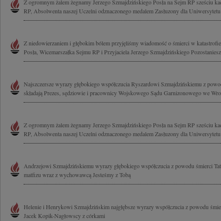
Z ogromnym żalem żegnamy Jerzego Szmajdzińskiego Posła na Sejm RP sześciu ka
RP, Absolwenta naszej Uczelni odznaczonego medalem Zasłuzony dla Uniwersytetu
Z niedowierzaniem i głębokim bólem przyjęliśmy wiadomość o śmierci w katastrof
Posła, Wicemarszałka Sejmu RP i Przyjaciela Jerzego Szmajdzińskiego Pozostaniesz.
Najszczersze wyrazy głębokiego współczucia Ryszardowi Szmajdzińskiemu z powodu
składają Prezes, sędziowie i pracownicy Wojskowego Sądu Garnizonowego we Wro
Z ogromnym żalem żegnamy Jerzego Szmajdzińskiego Posła na Sejm RP sześciu ka
RP, Absolwenta naszej Uczelni odznaczonego medalem Zasłuzony dla Uniwersytetu
Andrzejowi Szmajdzińskiemu wyrazy głębokiego współczucia z powodu śmierci Taty 
matfizu wraz z wychowawcą Jesteśmy z Tobą
Helenie i Henrykowi Szmajdzińskim najgłębsze wyrazy współczucia z powodu śmier
Jacek Kopik-Nagłowscy z córkami