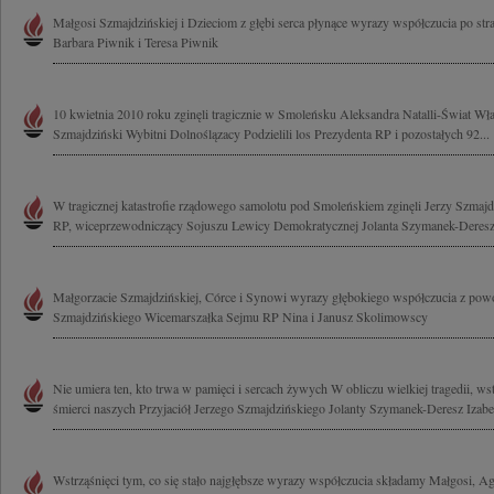
Małgosi Szmajdzińskiej i Dzieciom z głębi serca płynące wyrazy współczucia po stra
Barbara Piwnik i Teresa Piwnik
10 kwietnia 2010 roku zginęli tragicznie w Smoleńsku Aleksandra Natalli-Świat Wł
Szmajdziński Wybitni Dolnoślązacy Podzielili los Prezydenta RP i pozostałych 92...
W tragicznej katastrofie rządowego samolotu pod Smoleńskiem zginęli Jerzy Szmaj
RP, wiceprzewodniczący Sojuszu Lewicy Demokratycznej Jolanta Szymanek-Deresz 
Małgorzacie Szmajdzińskiej, Córce i Synowi wyrazy głębokiego współczucia z powod
Szmajdzińskiego Wicemarszałka Sejmu RP Nina i Janusz Skolimowscy
Nie umiera ten, kto trwa w pamięci i sercach żywych W obliczu wielkiej tragedii, wst
śmierci naszych Przyjaciół Jerzego Szmajdzińskiego Jolanty Szymanek-Deresz Izabel
Wstrząśnięci tym, co się stało najgłębsze wyrazy współczucia składamy Małgosi, Ag