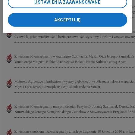
USTAWIENIA ZAAWANSOWANE
Pani Małgorzacie Szmajdzińskiej Jej Dzieciom oraz Jej Bratu, naszemu Koledze W
składamy serdeczne wyrazy współczucia z powodu odejścia Jerzego Szmajdzińskiego
AKCEPTUJĘ
Niespodziewanie i tragicznie odszedł nasz Przyjaciel i Kolega Jurek Szmajdziński 
Człowiek, pełen wrażliwości i bezinteresowności, życzliwy ludziom i zawsze otwarty
Z wielkim bólem żegnamy wspaniałego Człowieka, Męża i Ojca Jerzego Szmajdzińs
kondolencje Małgosi, Bubie i Andrzejowi Bolek i Hania Kubica z córką Agatą
Małgosi, Agnieszce i Andrzejowi wyrazy głębokiego współczucia i słowa wsparcia z
Męża i Ojca Jerzego Szmajdzińskiego składa rodzina Vonau
Z wielkim bólem żegnamy naszych drogich Przyjaciół Jolantę Szymanek-Deresz Iza
Nurowskiego Jerzego Szmajdzińskiego Członkowie Stowarzyszenia Przyjaciół 
Z wielkim smutkiem i żalem żegnamy zmarłego tragicznie 10 kwietnia 2010 r. w katas