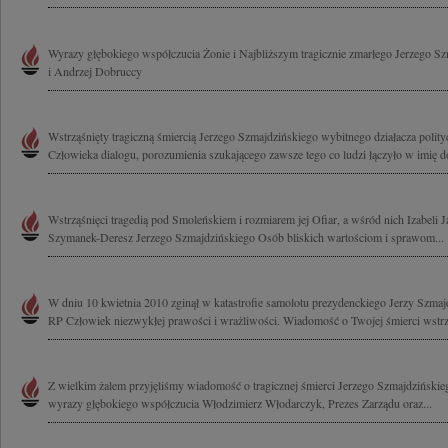
Wyrazy głębokiego współczucia Żonie i Najbliższym tragicznie zmarłego Jerzego Sz
i Andrzej Dobruccy
Wstrząśnięty tragiczną śmiercią Jerzego Szmajdzińskiego wybitnego działacza poli
Człowieka dialogu, porozumienia szukającego zawsze tego co ludzi łączyło w imię do
Wstrząśnięci tragedią pod Smoleńskiem i rozmiarem jej Ofiar, a wśród nich Izabeli 
Szymanek-Deresz Jerzego Szmajdzińskiego Osób bliskich wartościom i sprawom...
W dniu 10 kwietnia 2010 zginął w katastrofie samolotu prezydenckiego Jerzy Szma
RP Człowiek niezwykłej prawości i wrażliwości. Wiadomość o Twojej śmierci wstrzą
Z wielkim żalem przyjęliśmy wiadomość o tragicznej śmierci Jerzego Szmajdzińskie
wyrazy głębokiego współczucia Włodzimierz Włodarczyk, Prezes Zarządu oraz...