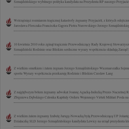
Szmajdzińskiego wybitnego polityka kandydata na Prezydenta RP naszego Przyjaciela
Wstrząśnięci rozmiarem tragicznej katastrofy żegnamy Przyjaciół, z których odejści
Jarosława Florczaka Franciszka Gągora Piotra Nurowskiego Jerzego Szmajdzińskie
10 kwietnia 2010 roku zginął tragicznie Przewodniczący Rady Krajowej Stowarzy
Szmajdziński Rodzinie oraz Bliskim serdeczne wyrazy współczucia składają Zarząd K
Z wielkim smutkiem i żalem żegnam Jerzego Szmajdzińskiego Wicemarszałka Sejmu o
sportu Wyrazy współczucia przekazuję Rodzinie i Bliskim Czesław Lang
Z najgłębszym bólem żegnamy adwokat Joannę Agacką-Indecką Prezes Naczelnej R
Zbigniewa Dębskiego Członka Kapituły Orderu Wojennego Virtuti Militari Posła na 
Z wielkim żalem żegnamy Izabelę Jarugę-Nowacką byłą Przewodniczącą UP Jolant
Działaczkę SLD Jerzego Szmajdzińskiego kandydata Lewicy na urząd prezydenta któ