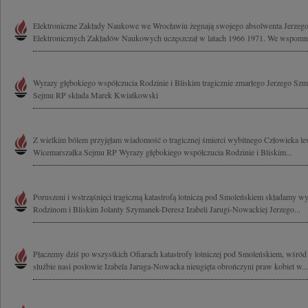
Elektroniczne Zakłady Naukowe we Wrocławiu żegnają swojego absolwenta Jerzeg
Elektronicznych Zakładów Naukowych uczęszczał w latach 1966 1971. We wspomnie
Wyrazy głębokiego współczucia Rodzinie i Bliskim tragicznie zmarłego Jerzego Sz
Sejmu RP składa Marek Kwiatkowski
Z wielkim bólem przyjęłam wiadomość o tragicznej śmierci wybitnego Człowieka l
Wicemarszałka Sejmu RP Wyrazy głębokiego współczucia Rodzinie i Bliskim...
Poruszeni i wstrząśnięci tragiczną katastrofą lotniczą pod Smoleńskiem składamy w
Rodzinom i Bliskim Jolanty Szymanek-Deresz Izabeli Jarugi-Nowackiej Jerzego...
Płaczemy dziś po wszystkich Ofiarach katastrofy lotniczej pod Smoleńskiem, wśród
służbie nasi posłowie Izabela Jaruga-Nowacka nieugięta obrończyni praw kobiet w...