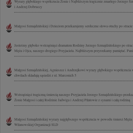
Wyrazy głębokiego współczucia Żonie i Najbliższym tragicznie zmarłego Jerzego Sz
i Andrzej Dobruccy
Małgosi Szmajdzińskiej i Dzieciom przekazujemy serdeczne słowa otuchy po stracie
Jesteśmy głęboko wstrząśnięci dramatem Rodziny Jerzego Szmajdzińskiego po straci
Męża i Ojca, naszego drogiego Przyjaciela. Najbliższym przyrzekamy pamiętać. Pani
Małgosi Szmajdzińskiej, Agnieszce i Andrzejkowi wyrazy głębokiego współczucia 
chwilach składają sąsiedzi z ul. Marconich 5
Wstrząśnięci tragiczną śmiercią naszego Przyjaciela Jerzego Szmajdzińskiego prze
Żonie Małgosi i całej Rodzinie Jadwiga i Andrzej Piłatowie z synami i całą rodziną
Małgosi Szmajdzińskiej wyrazy najgłębszego współczucia w powodu śmierci Męża sk
Wilanowskiej Organizacji SLD