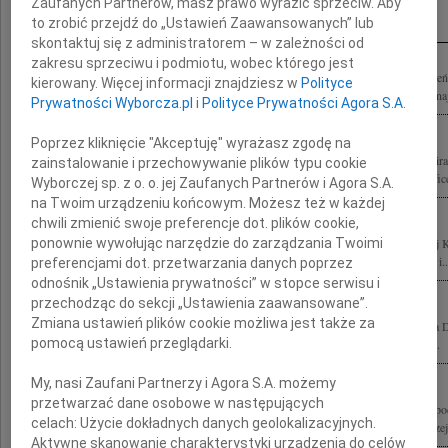
Inne kondolencje
Zaufanych Partnerów, masz prawo wyrazić sprzeciw. Aby
to zrobić przejdź do „Ustawień Zaawansowanych” lub
skontaktuj się z administratorem – w zależności od
zakresu sprzeciwu i podmiotu, wobec którego jest
Z głębokim smutkiem i żalem żegnamy zmarłego 10 kwietnia 2010 roku pod Smole
kierowany. Więcej informacji znajdziesz w
Polityce
Rodzinie i Najbliższym składamy najszczersze wyrazy współczucia Przyjaciele i Znaj
Prywatności Wyborcza.pl
i
Polityce Prywatności Agora S.A.
Poprzez kliknięcie "Akceptuję" wyrażasz zgodę na
Ze smutkiem i żalem przyjęliśmy wiadomość o nagłej śmierci naszego Kolegi admira
zainstalowanie i przechowywanie plików typu cookie
Dowódcy Marynarki Wojennej. Odszedł od nas człowiek szlachetny, doskonały oficer
Wyborczej sp. z o. o. jej Zaufanych Partnerów i Agora S.A.
na Twoim urządzeniu końcowym. Możesz też w każdej
chwili zmienić swoje preferencje dot. plików cookie,
ponownie wywołując narzędzie do zarządzania Twoimi
Dnia 10.04.2010 roku tragicznie odszedł na wieczną wachtę Admirał floty Andrze
Wojennej Wielki Przyjaciel Żeglarzy. Cześć Twojej pamięci Admirale. Członkowie i..
preferencjami dot. przetwarzania danych poprzez
odnośnik „Ustawienia prywatności” w stopce serwisu i
przechodząc do sekcji „Ustawienia zaawansowane”.
Zmiana ustawień plików cookie możliwa jest także za
10 kwietnia 2010 roku, odszedł na wieczną wachtę Admirał floty Andrzej Karwet
pomocą ustawień przeglądarki.
RP, Przyjaciel braci podwodniackiej. Żegnaj Admirale Rodzinie i Bliskim wyrazy...
My, nasi Zaufani Partnerzy i Agora S.A. możemy
przetwarzać dane osobowe w następujących
Z głębokim żalem i smutkiem żegnamy tragicznie zmarłych w katastrofie lotniczej p
celach:
Użycie dokładnych danych geolokalizacyjnych.
w drodze na obchody 70-lecia zbrodni w Katyniu Izabelę Jarugę - Nowacką Andrzeja
Aktywne skanowanie charakterystyki urządzenia do celów