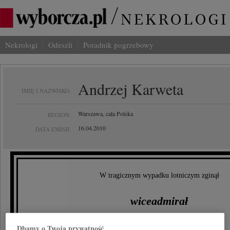
Nekrologi
Odeszli
Poradnik pogrzebowy
Andrzej Karweta
IMIĘ I NAZWISKO:
Warszawa, cała Polska
REGION:
16.04.2010
DATA EMISJI:
W tragicznym wypadku lotniczym zginął
wiceadmirał
Andrzej Karweta
Dbamy o Twoją prywatność