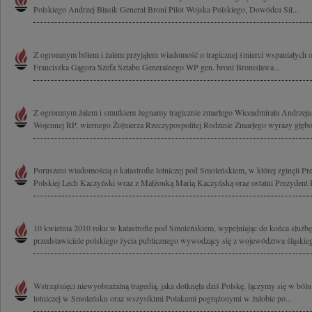
Polskiego Andrzej Błasik Generał Broni Pilot Wojska Polskiego, Dowódca Sił...
Z ogromnym bólem i żalem przyjąłem wiadomość o tragicznej śmierci wspaniałych 
Franciszka Gągora Szefa Sztabu Generalnego WP gen. broni Bronisława...
Z ogromnym żalem i smutkiem żegnamy tragicznie zmarłego Wiceadmirała Andrze
Wojennej RP, wiernego Żołnierza Rzeczypospolitej Rodzinie Zmarłego wyrazy głębo
Poruszeni wiadomością o katastrofie lotniczej pod Smoleńskiem, w której zginęli Pr
Polskiej Lech Kaczyński wraz z Małżonką Marią Kaczyńską oraz ostatni Prezydent R
10 kwietnia 2010 roku w katastrofie pod Smoleńskiem, wypełniając do końca służbę 
przedstawiciele polskiego życia publicznego wywodzący się z województwa śląskieg
Wstrząśnięci niewyobrażalną tragedią, jaka dotknęła dziś Polskę, łączymy się w bólu 
lotniczej w Smoleńsku oraz wszystkimi Polakami pogrążonymi w żałobie po...