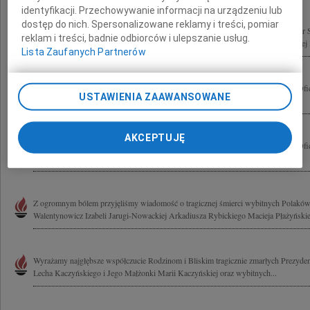
identyfikacji. Przechowywanie informacji na urządzeniu lub
dostęp do nich. Spersonalizowane reklamy i treści, pomiar
10 kwietnia w katastrofie lotniczej pod Smoleńskiem zginęli gen. Franciszek Gągor
reklam i treści, badnie odbiorców i ulepszanie usług.
Wojska Polskiego gen. Tadeusz Buk Dowódca Wojsk Lądowych wiceadm. Andrzej 
Lista Zaufanych Partnerów
Z głębokim smutkiem żegnamy wiceadmirała Andrzeja Karwetę Stowarzyszenie Ofi
USTAWIENIA ZAAWANSOWANE
w Warszawie
AKCEPTUJĘ
Z głębokim smutkiem żegnamy wiceadmirała Andrzeja Karwetę Stowarzyszenie Ofi
w Warszawie
Z ogromnym bólem przyjęliśmy wiadomość o tragicznej śmierci wybitnych Polak
Walentynowicz Izabeli Jarugi-Nowackiej Arkadiusza Rybickiego Macieja Płażyńskie
Wyrażamy najgłębsze współczucie Rodzinom i Bliskim tragicznie zmarłych Prezydent
Lecha Kaczyńskiego i Jego Małżonki Marii Kaczyńskiej oraz wybitnych...