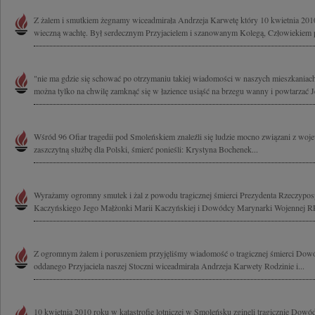
Z żalem i smutkiem żegnamy wiceadmirała Andrzeja Karwetę który 10 kwietnia 2010
wieczną wachtę. Był serdecznym Przyjacielem i szanowanym Kolegą, Człowiekiem 
"nie ma gdzie się schować po otrzymaniu takiej wiadomości w naszych mieszkaniac
można tylko na chwilę zamknąć się w łazience usiąść na brzegu wanny i powtarzać Je
Wśród 96 Ofiar tragedii pod Smoleńskiem znaleźli się ludzie mocno związani z woj
zaszczytną służbę dla Polski, śmierć ponieśli: Krystyna Bochenek...
Wyrażamy ogromny smutek i żal z powodu tragicznej śmierci Prezydenta Rzeczypospo
Kaczyńskiego Jego Małżonki Marii Kaczyńskiej i Dowódcy Marynarki Wojennej RP
Z ogromnym żalem i poruszeniem przyjęliśmy wiadomość o tragicznej śmierci Dow
oddanego Przyjaciela naszej Stoczni wiceadmirała Andrzeja Karwety Rodzinie i...
10 kwietnia 2010 roku w katastrofie lotniczej w Smoleńsku zginęli tragicznie Dowó