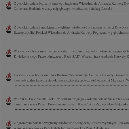
Z głębokim żalem żegnamy zmarłego tragicznie Wiceadmirała Andrzeja Karwetę D
Żonie oraz Rodzinie wyrazy najgłębszego współczucia składają Zarząd i...
Z głębokim żalem i smutkiem przyjęliśmy wiadomość o tragicznej śmierci Dowódc
Rzeczpospolitej Polskiej Wiceadmirała Andrzeja Karwety Pogrążeni w głębokim smut
W związku z tragiczną śmiercią w katastrofie lotnicznej pod Smoleńskiem generała 
Kwiatkowskiego Przewodniczącego Rady SAR" Wiceadmirała Andrzeja Karwety Za
Łączymy się w bólu i smutku z Rodziną Wiceadmirała Andrzeja Karwety Dowódcy
niewyobrażalna tragedia głęboko poruszyła całą społeczność Akademii Marynarki Wo
W dniu 10 kwietnia 2010 roku, w pobliżu drogiego każdemu polskiemu sercu Katynia,
narodu na czele z Panem Prezydentem Lechem Kaczyńskim Zginęła także Małżonka P
Z ogromnym bólem przyjęliśmy wiadomość o tragicznej śmierci Wybitnych Polak
Anny Walentynowicz Pani Izabeli Jarugi-Nowackiej Pana Arkadiusza...