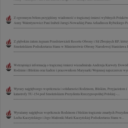
Z ogromnym bólem przyjęliśmy wiadomość o tragicznej śmierci wybitnych Polak
Anny Walentynowicz Pani Izabeli Jarugi-Nowackiej Pana Arkadiusza Rybickiego Pa
Z głębokim żalem żegnam Przedstawicieli Resortu Obrony i Sił Zbrojnych RP, którzy
Smoleńskiem Podsekretarza Stanu w Ministerstwie Obrony Narodowej Stanisława Je
Wstrząśnięci informacją o tragicznej śmierci wiceadmirała Andrzeja Karwety Dow
Rodzinie i Bliskim oraz kadrze i pracownikom Marynarki Wojennej najszczersze wyr
Wyrazy najgłębszego współczucia i solidarności Rodzinom, Bliskim, Przyjaciołom
katastrofy TU-154 pod Smoleńskiem Prezydenta Rzeczypospolitej Polskiej -...
Wyrażamy najgłębsze współczucie Rodzinom i bliskim tragicznie zmarłych Prezydent
Lecha Kaczyńskiego i Jego Małżonki Marii Kaczyńskiej Podsekretarza Stanu w...