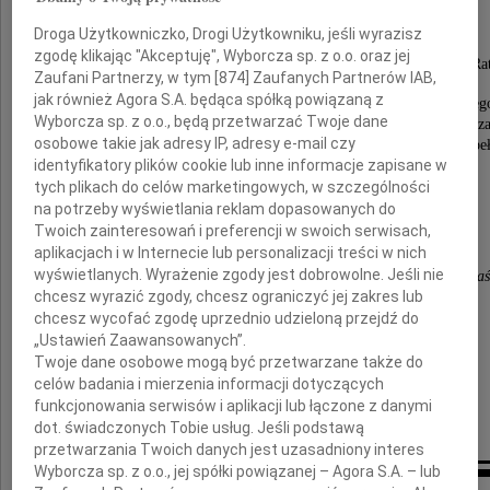
Droga Użytkowniczko, Drogi Użytkowniku, jeśli wyrazisz
Dowódca Marynarki Wojennej RP,
zgodę klikając "Akceptuję", Wyborcza sp. z o.o. oraz jej
Przewodniczący Rady Morskiej Służby Poszukiwania i Ra
Zaufani Partnerzy, w tym [
874
] Zaufanych Partnerów IAB,
jak również Agora S.A. będąca spółką powiązaną z
Z głębokim żalem żegnamy Człowieka życzliweg
Wyborcza sp. z o.o., będą przetwarzać Twoje dane
otwartego na współpracę, wspaniałego Marynarza
osobowe takie jak adresy IP, adresy e-mail czy
Odszedł na wieczną wachtę tak niespodziewanie, w pełn
identyfikatory plików cookie lub inne informacje zapisane w
Wielu zamierzeń nie zdążył zrealizować.
tych plikach do celów marketingowych, w szczególności
na potrzeby wyświetlania reklam dopasowanych do
przedstawiciele Komendanta Głównego
Twoich zainteresowań i preferencji w swoich serwisach,
Państwowej Straży Pożarnej w Radzie SAR
aplikacjach i w Internecie lub personalizacji treści w nich
wyświetlanych. Wyrażenie zgody jest dobrowolne. Jeśli nie
st. bryg. Tomasz Gartowski, st. kpt. Leszek Tanaś
chcesz wyrazić zgody, chcesz ograniczyć jej zakres lub
chcesz wycofać zgodę uprzednio udzieloną przejdź do
„Ustawień Zaawansowanych”.
Twoje dane osobowe mogą być przetwarzane także do
celów badania i mierzenia informacji dotyczących
funkcjonowania serwisów i aplikacji lub łączone z danymi
dot. świadczonych Tobie usług. Jeśli podstawą
przetwarzania Twoich danych jest uzasadniony interes
Wyborcza sp. z o.o., jej spółki powiązanej – Agora S.A. – lub