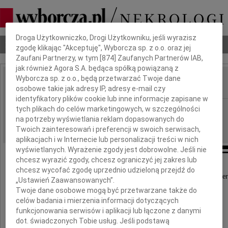
Dbamy o Twoją prywatność
Droga Użytkowniczko, Drogi Użytkowniku, jeśli wyrazisz
Nekrologi
Odeszli
Poradnik pogrzebowy
zgodę klikając "Akceptuję", Wyborcza sp. z o.o. oraz jej
Zaufani Partnerzy, w tym [
874
] Zaufanych Partnerów IAB,
jak również Agora S.A. będąca spółką powiązaną z
Wyborcza sp. z o.o., będą przetwarzać Twoje dane
osobowe takie jak adresy IP, adresy e-mail czy
IMIĘ I NAZWISKO:
identyfikatory plików cookie lub inne informacje zapisane w
Rzeszów
tych plikach do celów marketingowych, w szczególności
REGION:
na potrzeby wyświetlania reklam dopasowanych do
27.06.2016
DATA EMISJI:
Twoich zainteresowań i preferencji w swoich serwisach,
aplikacjach i w Internecie lub personalizacji treści w nich
wyświetlanych. Wyrażenie zgody jest dobrowolne. Jeśli nie
chcesz wyrazić zgody, chcesz ograniczyć jej zakres lub
chcesz wycofać zgodę uprzednio udzieloną przejdź do
Z głębokim żalem przyjęliśmy wiadomość o śmier
„Ustawień Zaawansowanych”.
Twoje dane osobowe mogą być przetwarzane także do
Urszuli Kosiek
celów badania i mierzenia informacji dotyczących
funkcjonowania serwisów i aplikacji lub łączone z danymi
dot. świadczonych Tobie usług. Jeśli podstawą