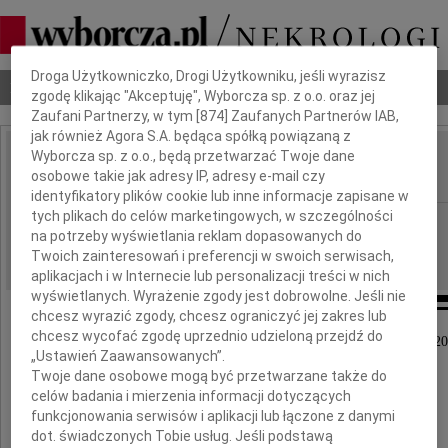
Dbamy o Twoją prywatność
Droga Użytkowniczko, Drogi Użytkowniku, jeśli wyrazisz
Nekrologi
Odeszli
Poradnik pogrzebowy
zgodę klikając "Akceptuję", Wyborcza sp. z o.o. oraz jej
Zaufani Partnerzy, w tym [
874
] Zaufanych Partnerów IAB,
jak również Agora S.A. będąca spółką powiązaną z
Wyborcza sp. z o.o., będą przetwarzać Twoje dane
Eugeniusz Petrus
osobowe takie jak adresy IP, adresy e-mail czy
IMIĘ I NAZWISKO:
identyfikatory plików cookie lub inne informacje zapisane w
tych plikach do celów marketingowych, w szczególności
Bydgoszcz
REGION:
na potrzeby wyświetlania reklam dopasowanych do
23.06.2016
DATA EMISJI:
Twoich zainteresowań i preferencji w swoich serwisach,
aplikacjach i w Internecie lub personalizacji treści w nich
wyświetlanych. Wyrażenie zgody jest dobrowolne. Jeśli nie
chcesz wyrazić zgody, chcesz ograniczyć jej zakres lub
chcesz wycofać zgodę uprzednio udzieloną przejdź do
Z głębokim żalem zawiadamiamy, ze dnia 21 czerwca 20
„Ustawień Zaawansowanych”.
po krótkiej i ciężkiej chorobie odszedł
Twoje dane osobowe mogą być przetwarzane także do
Nasz Kochany Tata , Dziadek i Pradziadek
celów badania i mierzenia informacji dotyczących
funkcjonowania serwisów i aplikacji lub łączone z danymi
dot. świadczonych Tobie usług. Jeśli podstawą