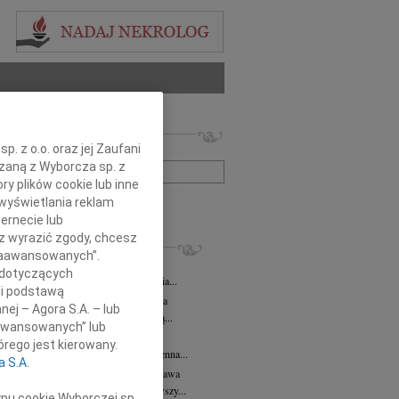
 nekrologów i wspomnień
. z o.o. oraz jej Zaufani
zwisko lub numer ogłoszenia:
ązaną z Wyborcza sp. z
ry plików cookie lub inne
wyświetlania reklam
+ szukanie zaawansowane
ernecie lub
sz wyrazić zgody, chcesz
KROLOGI
 Zaawansowanych”.
 Kułakowska
07.08.2026
Warszawa
 dotyczących
Kułakowska 8 czerwca 1984 - 9 sierpnia...
li podstawą
rzata Kościelska
07.08.2026
Warszawa
nej – Agora S.A. – lub
em żegnam prof. Małgorzatę Kościelską...
aawansowanych” lub
z Goetze
07.08.2026
Warszawa
rego jest kierowany.
z Goetze adwokat 9 lat bez Ciebie Bożenna...
a S.A.
wa Stec-Myśliwska
07.08.2026
Warszawa
u 4 sierpnia 2026 roku zmarła przeżywszy...
ypu cookie Wyborczej sp.