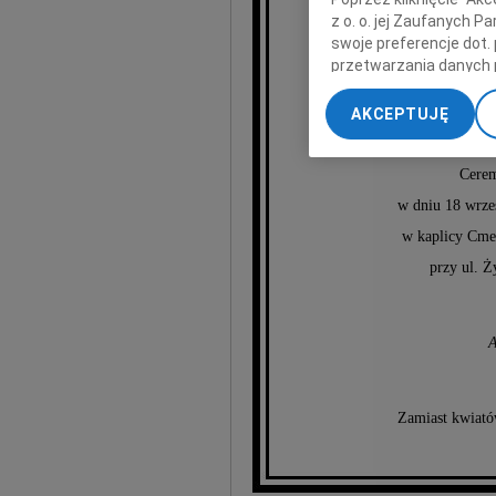
E
z o. o. jej Zaufanych 
swoje preferencje dot.
przetwarzania danych 
„Ustawienia zaawansow
najuko
AKCEPTUJĘ
My, nasi Zaufani Part
dokładnych danych geol
Cerem
Przechowywanie informa
treści, badnie odbiorcó
w dniu 18 wrześ
w kaplicy Cme
przy ul. Ż
A
Zamiast kwiató