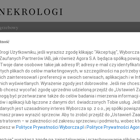
ogrzebowy
tność
Szukaj
ogi Użytkowniku, jeśli wyrazisz zgodę klikając "Akceptuję", Wyborcza sp
Imię i na
 Zaufanych Partnerów IAB, jak również Agora S.A. będąca spółką powi
Twoje dane osobowe takie jak adresy IP, adresy e-mail czy identyfikato
 tych plikach do celów marketingowych, w szczególności na potrzeby 
 zainteresowań i preferencji w swoich serwisach, aplikacjach i w Int
w nich wyświetlanych. Wyrażenie zgody jest dobrowolne. Jeśli nie chce
INNE NE
 lub chcesz wycofać zgodę uprzednio udzieloną przejdź do „Ustawień
Asia
gą być przetwarzane także do celów badania i mierzenia informacji
Asia 
w i aplikacji lub łączone z danymi dot. świadczonych Tobie usług. Jeś
Małgo
nych jest uzasadniony interes Wyborcza sp. z o.o., jej spółki powiąza
bokim smutkiem zawiadamiamy,
Z żal
masz prawo wyrazić sprzeciw. Aby to zrobić przejdź do „Ustawień Z
Janus
w dniu 12 września 2009 roku
istratorem – w zależności od zakresu sprzeciwu i podmiotu, wobec któ
Janus
dziesz w
Polityce Prywatności Wyborcza.pl
i
Polityce Prywatności Agor
odeszła od nas
Wacła
W dni
ceptuję" wyrażasz zgodę na zainstalowanie i przechowywanie plików t