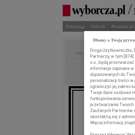
Nekrologi
Odeszli
Poradnik p
Dbamy o Twoją prywa
Droga Użytkowniczko, Dr
IMIĘ I NAZWISKO:
Partnerzy, w tym [
874
]
o.o., będą przetwarzać 
Warszawa
REGION:
informacje zapisane w
16.09.2009
DATA EMISJI:
dopasowanych do Twoich
personalizacji treści 
ograniczyć jej zakres
Twoje dane osobowe mo
funkcjonowania serwisó
przetwarzania Twoich da
Z głę
Zaufanych Partnerów, 
że 
skontaktuj się z admin
Więcej informacji znaj
Poprzez kliknięcie "Ak