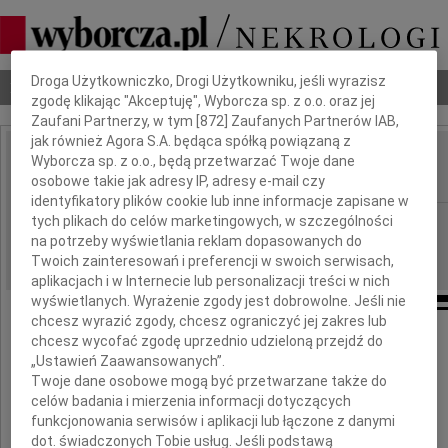
Dbamy o Twoją prywatność
Droga Użytkowniczko, Drogi Użytkowniku, jeśli wyrazisz
Nekrologi
Odeszli
Poradnik pogrzebowy
zgodę klikając "Akceptuję", Wyborcza sp. z o.o. oraz jej
Zaufani Partnerzy, w tym [
872
] Zaufanych Partnerów IAB,
jak również Agora S.A. będąca spółką powiązaną z
Wyborcza sp. z o.o., będą przetwarzać Twoje dane
Halina Mnich
IMIĘ I NAZWISKO:
osobowe takie jak adresy IP, adresy e-mail czy
identyfikatory plików cookie lub inne informacje zapisane w
tych plikach do celów marketingowych, w szczególności
Poznań
REGION:
na potrzeby wyświetlania reklam dopasowanych do
18.06.2016
DATA EMISJI:
Twoich zainteresowań i preferencji w swoich serwisach,
aplikacjach i w Internecie lub personalizacji treści w nich
wyświetlanych. Wyrażenie zgody jest dobrowolne. Jeśli nie
chcesz wyrazić zgody, chcesz ograniczyć jej zakres lub
chcesz wycofać zgodę uprzednio udzieloną przejdź do
Ci, których kochamy, nie umierają nigdy,
„Ustawień Zaawansowanych”.
bo miłość to nieśmiertelność."
Twoje dane osobowe mogą być przetwarzane także do
celów badania i mierzenia informacji dotyczących
(Emily Dickinson)
funkcjonowania serwisów i aplikacji lub łączone z danymi
dot. świadczonych Tobie usług. Jeśli podstawą
Z ogromnym żalem zawiadamiamy,