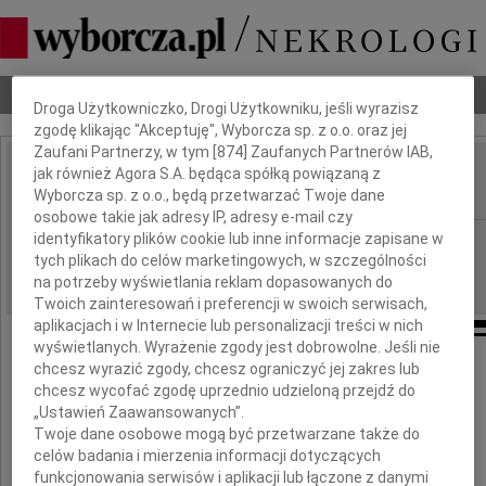
Dbamy o Twoją prywatność
Nekrologi
Odeszli
Poradnik pogrzebowy
Droga Użytkowniczko, Drogi Użytkowniku, jeśli wyrazisz
zgodę klikając "Akceptuję", Wyborcza sp. z o.o. oraz jej
Zaufani Partnerzy, w tym [
874
] Zaufanych Partnerów IAB,
jak również Agora S.A. będąca spółką powiązaną z
Zbigniew Kapała
IMIĘ I NAZWISKO:
Wyborcza sp. z o.o., będą przetwarzać Twoje dane
osobowe takie jak adresy IP, adresy e-mail czy
identyfikatory plików cookie lub inne informacje zapisane w
Katowice
REGION:
tych plikach do celów marketingowych, w szczególności
15.06.2016
DATA EMISJI:
na potrzeby wyświetlania reklam dopasowanych do
Twoich zainteresowań i preferencji w swoich serwisach,
aplikacjach i w Internecie lub personalizacji treści w nich
wyświetlanych. Wyrażenie zgody jest dobrowolne. Jeśli nie
chcesz wyrazić zgody, chcesz ograniczyć jej zakres lub
Z głębokim żalem zawiadamiamy,
chcesz wycofać zgodę uprzednio udzieloną przejdź do
że w dniu 8 czerwca 2016 roku
„Ustawień Zaawansowanych”.
w wieku 67 lat zmarł
Twoje dane osobowe mogą być przetwarzane także do
celów badania i mierzenia informacji dotyczących
funkcjonowania serwisów i aplikacji lub łączone z danymi