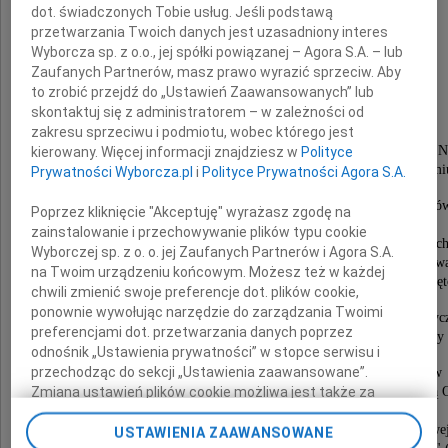
dot. świadczonych Tobie usług. Jeśli podstawą
przetwarzania Twoich danych jest uzasadniony interes
Wyborcza sp. z o.o., jej spółki powiązanej – Agora S.A. – lub
Zaufanych Partnerów, masz prawo wyrazić sprzeciw. Aby
Dr Zbigniew Kapała
to zrobić przejdź do „Ustawień Zaawansowanych” lub
skontaktuj się z administratorem – w zależności od
zakresu sprzeciwu i podmiotu, wobec którego jest
emerytowany pracownik naukowy w Śląskim Instytucie
kierowany. Więcej informacji znajdziesz w
Polityce
w Katowicach i Muzeum Górnośląskim w Bytomi
Prywatności Wyborcza.pl
i
Polityce Prywatności Agora S.A.
Powołany do prac Rady Muzeum Miasta Chorzó
Poprzez kliknięcie "Akceptuję" wyrażasz zgodę na
w dniu 27 marca 2003 roku,
zainstalowanie i przechowywanie plików typu cookie
pełnił funkcję redaktora "Zeszytów Chorzowskic
Wyborczej sp. z o. o. jej Zaufanych Partnerów i Agora S.A.
i "Słownika Biograficznego" dla Miasta Chorzow
na Twoim urządzeniu końcowym. Możesz też w każdej
redagował również "Zeszyty Świętochłowickie" dla Święt
chwili zmienić swoje preferencje dot. plików cookie,
ponownie wywołując narzędzie do zarządzania Twoimi
Autor wielu publikacji książkowych i artykułów dotyc
preferencjami dot. przetwarzania danych poprzez
II Wojny Światowej, organizował sesje naukowe i imprezy 
odnośnik „Ustawienia prywatności” w stopce serwisu i
przechodząc do sekcji „Ustawienia zaawansowane”.
Otrzymał nagrodę Prezydenta Miasta Chorzów
w Dziedzinie Kultury (2002), został odznaczony Złotą
Zmiana ustawień plików cookie możliwa jest także za
Honorową Instytutu Śląskiego (1997),
pomocą ustawień przeglądarki.
Srebrnym Medalem "Opiekuna Miejsc Pamięci Narodowej
USTAWIENIA ZAAWANSOWANE