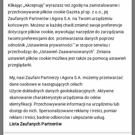
Klikając „Akceptuję” wyrażasz też zgodę na zainstalowanie i
Anastazja Kuś mistrzynią świata! Historyczny
przechowywanie plików cookie Gazeta.pl sp. z o.o., jej
występ, brawo!
Zaufanych Partnerów i Agora S.A. na Twoim urządzeniu
końcowym. Możesz w każdej chwili zmienić swoje preferencje
dotyczące plików cookie, wywołując narzędzie do zarządzania
twoimi preferencjami dot. przetwarzania danych poprzez
Jak dobrze pamiętasz polskie seriale sprzed
odnośnik „Ustawienia prywatności ” w stopce serwisu i
lat? Sprawdź się!
przechodząc do „Ustawień Zaawansowanych”. Zmiana
ustawień plików cookie możliwa jest także za pomocą ustawień
przeglądarki.
Jedno przekonanie może utrudniać życie
My, nasi Zaufani Partnerzy i Agora S.A. możemy przetwarzać
osobom z astygmatyzmem. Zwłaszcza latem
dane osobowe w następujących celach:
MATERIAŁ PROMOCYJNY
Użycie dokładnych danych geolokalizacyjnych. Aktywne
skanowanie charakterystyki urządzenia do celów
Uciekli z Warszawy do
identyfikacji. Przechowywanie informacji na urządzeniu lub
Łomianek. Dziś mówią o jednym: korkach
dostęp do nich. Spersonalizowane reklamy i treści, pomiar
reklam i treści, badnie odbiorców i ulepszanie usług.
SUBSKRYPCJA
Lista Zaufanych Partnerów
Wzięli pod lupę wielką reformę Muska. Gdzie