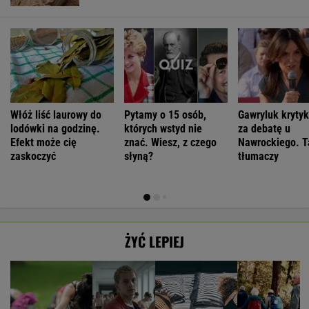
Włóż liść laurowy do
Pytamy o 15 osób,
Gawryluk kryty
lodówki na godzinę.
których wstyd nie
za debatę u
Efekt może cię
znać. Wiesz, z czego
Nawrockiego. T
zaskoczyć
słyną?
tłumaczy
ŻYĆ LEPIEJ