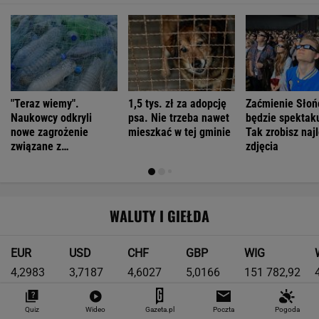
"Teraz wiemy".
1,5 tys. zł za adopcję
Zaćmienie Słoń
Naukowcy odkryli
psa. Nie trzeba nawet
będzie spektak
nowe zagrożenie
mieszkać w tej gminie
Tak zrobisz naj
związane z
zdjęcia
mikroplastikiem
WALUTY I GIEŁDA
EUR
USD
CHF
GBP
WIG
4,2983
3,7187
4,6027
5,0166
151 782,92
-0,09%
-0,41%
0,15%
-0,13%
-0,24%
Quiz
Wideo
Gazeta.pl
Poczta
Pogoda