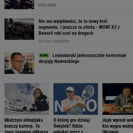
PIŁKA NOŻNA
Nie ma wątpliwości, że to nowy król
segmentu. I jeszcze ta oferta - WOW! X3 z
Bawarii robi szał na drogach
MATERIAŁ PROMOCYJNY
Leśnodorski jednoznacznie komentuje
decyzję Nawrockiego
Mistrzyni olimpijska
O której gra dzisiaj
Usyk wprost ws
kończy karierę. To
Świątek? Gdzie
kto wygra wojn
żona znanego piłkarza
oglądać mecz z
Ukrainie