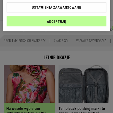
się podziały miliardy oszczędności?
USTAWIENIA ZAAWANSOWANE
MARIA KORCZ
AKCEPTUJĘ
AGNIESZKA
MARCIN
DOMINIK
MACIEK
Autorzy:
NIEDZIAŁEK
KOZŁOWSKI
SENKOWSKI
KUCHARCZYK
PROBLEMY POLSKICH SIATKARZY
ZNAK Z '30'
WISŁAWA SZYMBORSKA
LETNIE OKAZJE
Na wesele wybieram
Ten plecak polskiej marki to