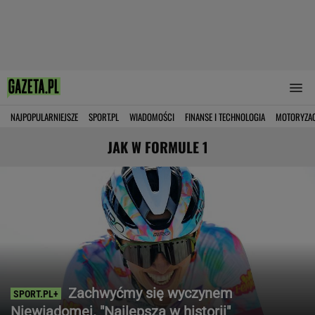
NAJPOPULARNIEJSZE
SPORT.PL
WIADOMOŚCI
FINANSE I TECHNOLOGIA
MOTORYZA
JAK W FORMULE 1
Zachwyćmy się wyczynem
Niewiadomej. "Najlepsza w historii"