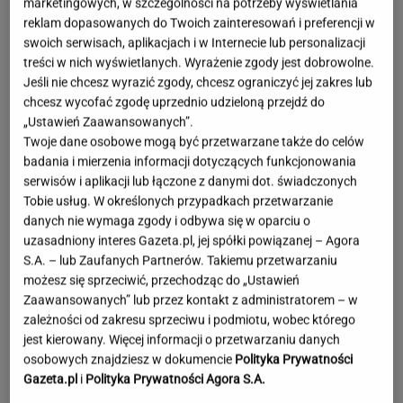
marketingowych, w szczególności na potrzeby wyświetlania
reklam dopasowanych do Twoich zainteresowań i preferencji w
swoich serwisach, aplikacjach i w Internecie lub personalizacji
treści w nich wyświetlanych. Wyrażenie zgody jest dobrowolne.
Jeśli nie chcesz wyrazić zgody, chcesz ograniczyć jej zakres lub
chcesz wycofać zgodę uprzednio udzieloną przejdź do
„Ustawień Zaawansowanych”.
Twoje dane osobowe mogą być przetwarzane także do celów
badania i mierzenia informacji dotyczących funkcjonowania
serwisów i aplikacji lub łączone z danymi dot. świadczonych
Tobie usług. W określonych przypadkach przetwarzanie
danych nie wymaga zgody i odbywa się w oparciu o
uzasadniony interes Gazeta.pl, jej spółki powiązanej – Agora
S.A. – lub Zaufanych Partnerów. Takiemu przetwarzaniu
możesz się sprzeciwić, przechodząc do „Ustawień
Zaawansowanych” lub przez kontakt z administratorem – w
zależności od zakresu sprzeciwu i podmiotu, wobec którego
jest kierowany. Więcej informacji o przetwarzaniu danych
Moby poruszony widokiem w Warszawie. Pod
osobowych znajdziesz w dokumencie
Polityka Prywatności
nagraniem tysiące reakcji
Gazeta.pl
i
Polityka Prywatności Agora S.A.