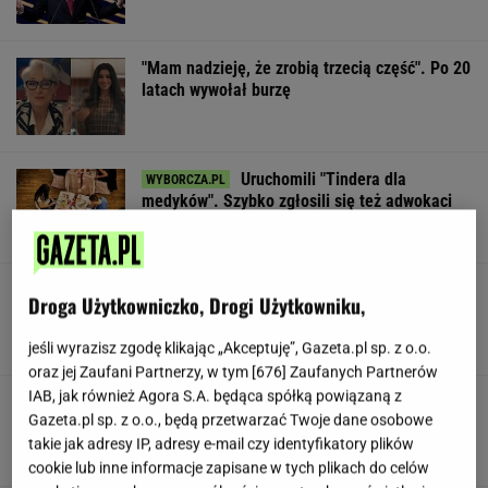
"Mam nadzieję, że zrobią trzecią część". Po 20
latach wywołał burzę
Uruchomili "Tindera dla
medyków". Szybko zgłosili się też adwokaci
SUBSKRYPCJA
To najdłuższe jezioro w Polsce. Ma aż 16 wysp
Droga Użytkowniczko, Drogi Użytkowniku,
jeśli wyrazisz zgodę klikając „Akceptuję”, Gazeta.pl sp. z o.o.
oraz jej Zaufani Partnerzy, w tym [
676
] Zaufanych Partnerów
IAB, jak również Agora S.A. będąca spółką powiązaną z
Gawryluk reaguje na krytykę po debacie u
Gazeta.pl sp. z o.o., będą przetwarzać Twoje dane osobowe
Nawrockiego. Co na to Polsat?
takie jak adresy IP, adresy e-mail czy identyfikatory plików
cookie lub inne informacje zapisane w tych plikach do celów