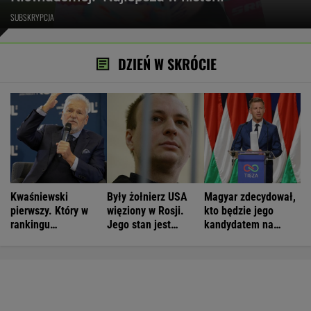
SUBSKRYPCJA
DZIEŃ W SKRÓCIE
Kwaśniewski
Były żołnierz USA
Magyar zdecydował,
pierwszy. Który w
więziony w Rosji.
kto będzie jego
rankingu
Jego stan jest
kandydatem na
prezydentów jest
krytyczny
prezydenta
Duda?