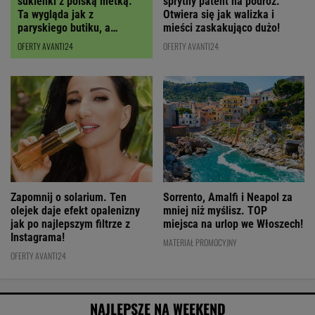
sukienki z polską metką.
sprytny patent na podróż.
Ta wygląda jak z
Otwiera się jak walizka i
paryskiego butiku, a
mieści zaskakująco dużo!
kupimy ją z RABATEM
OFERTY AVANTI24
OFERTY AVANTI24
Zapomnij o solarium. Ten
Sorrento, Amalfi i Neapol za
olejek daje efekt opalenizny
mniej niż myślisz. TOP
jak po najlepszym filtrze z
miejsca na urlop we Włoszech!
Instagrama!
MATERIAŁ PROMOCYJNY
OFERTY AVANTI24
NAJLEPSZE NA WEEKEND