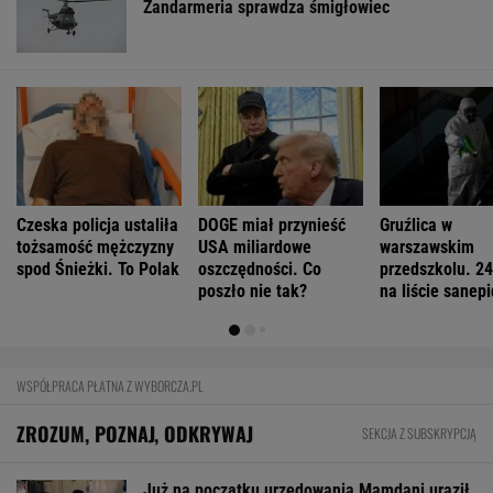
Żandarmeria sprawdza śmigłowiec
Czeska policja ustaliła
DOGE miał przynieść
Gruźlica w
tożsamość mężczyzny
USA miliardowe
warszawskim
spod Śnieżki. To Polak
oszczędności. Co
przedszkolu. 24
poszło nie tak?
na liście sanep
WSPÓŁPRACA PŁATNA Z WYBORCZA.PL
ZROZUM, POZNAJ, ODKRYWAJ
SEKCJA Z SUBSKRYPCJĄ
Już na początku urzędowania Mamdani uraził