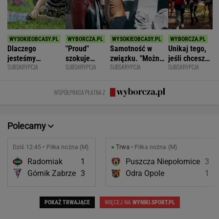
Dlaczego
"Proud"
Samotność w
Unikaj tego,
jesteśmy
szokuje
związku. "Można
jeśli chcesz
SUBSKRYPCJA
SUBSKRYPCJA
SUBSKRYPCJA
SUBSKRYPCJA
permanentnie
odważnymi
być kochaną i
znacznie
zmęczeni? "Te
scenami.
jednocześnie czuć
opóźnić
same grzechy
Rozmawiamy
się samotną"
starczą
WSPÓŁPRACA PŁATNA Z
główne"
z twórcami
demencję
scen
intymnych
Polecamy
Dziś 12:45 • Piłka nożna (M)
●
Trwa
• Piłka nożna (M)
Radomiak
1
Puszcza Niepołomice
3
Górnik Zabrze
3
Odra Opole
1
POKAŻ TRWAJĄCE
WIĘCEJ NA
WYNIKI.SPORT.PL