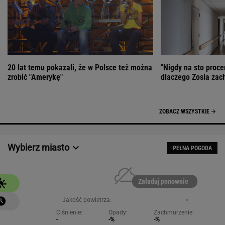
20 lat temu pokazali, że w Polsce też można
"Nigdy na sto proce
zrobić "Amerykę"
dlaczego Zosia zac
ZOBACZ WSZYSTKIE
Wybierz miasto
PEŁNA POGODA
Załaduj ponownie
Jakość powietrza:
-
Ciśnienie:
Opady:
Zachmurzenie:
-
-%
-%