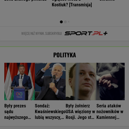
Kostiuk? [Transmisja]
WIĘCEJ NIŻ WYNIK. SUBSKRYBUJ
POLITYKA
Były prezes
Sondaż:
Były żołnierz
Seria ataków
sądu
Kwaśniewskiego
USA więziony w
nożowników w
najwyższego
lubią wszyscy,
Rosji. Jego stan
Kamiennej
kandydatem
Dudę
jest krytyczny
Górze. Nowe
Tiszy na
praktycznie nikt
informacje