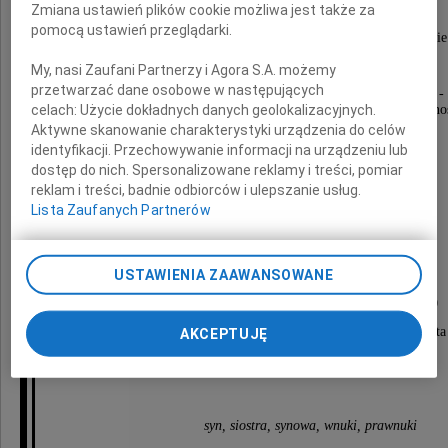
Zmiana ustawień plików cookie możliwa jest także za
nauczyciel akademicki
pomocą ustawień przeglądarki.
b. adiunkt Akademii Ekonomicznej w Krakowie
i Politechniki Krakowskiej,
My, nasi Zaufani Partnerzy i Agora S.A. możemy
przetwarzać dane osobowe w następujących
odznaczona złotym krzyżem zasługi; w latach 1980 -
celach:
Użycie dokładnych danych geolokalizacyjnych.
współzałożycielka i wiceprzewodnicząca "Solidarno
Aktywne skanowanie charakterystyki urządzenia do celów
na Akademii Ekonomicznej, harcmistrzyni,
identyfikacji. Przechowywanie informacji na urządzeniu lub
i instruktorka ZHP i ZHR,
dostęp do nich. Spersonalizowane reklamy i treści, pomiar
reklam i treści, badnie odbiorców i ulepszanie usług.
wychowawczyni wielu pokoleń młodzieży ...
Lista Zaufanych Partnerów
USTAWIENIA ZAAWANSOWANE
Msza Święta Żałobna odprawiona zostanie
w piątek, 3 czerwca 2016 r. o godzinie 10.20
w kaplicy na cmentarzu Batowickim, ul. Reduta
AKCEPTUJĘ
syn, siostra, synowa, wnuki, prawnuki