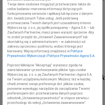
Twoje dane osobowe mogą być przetwarzane także do
celów badania i mierzenia informacji dotyczących
odeszła od nas
funkcjonowania serwisów i aplikacji lub łączone z danymi
dot. świadczonych Tobie usług. Jeśli podstawą
przetwarzania Twoich danych jest uzasadniony interes
Nasza Mama, Babcia i Prababcia
Wyborcza sp. z o.o., jej spółki powiązanej – Agora S.A. – lub
Zaufanych Partnerów, masz prawo wyrazić sprzeciw. Aby
to zrobić przejdź do „Ustawień Zaawansowanych” lub
skontaktuj się z administratorem – w zależności od
zakresu sprzeciwu i podmiotu, wobec którego jest
kierowany. Więcej informacji znajdziesz w
Polityce
Prywatności Wyborcza.pl
i
Polityce Prywatności Agora S.A.
Poprzez kliknięcie "Akceptuję" wyrażasz zgodę na
zainstalowanie i przechowywanie plików typu cookie
Wyborczej sp. z o. o. jej Zaufanych Partnerów i Agora S.A.
dr Jadwiga Stolarczyk
na Twoim urządzeniu końcowym. Możesz też w każdej
chwili zmienić swoje preferencje dot. plików cookie,
z d. Pytlarz
ponownie wywołując narzędzie do zarządzania Twoimi
preferencjami dot. przetwarzania danych poprzez
odnośnik „Ustawienia prywatności” w stopce serwisu i
przechodząc do sekcji „Ustawienia zaawansowane”.