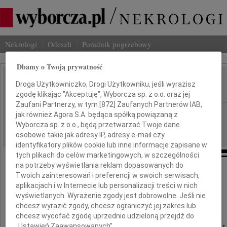
Nekrologi
Odeszli
Poradnik pogrzebowy
Dbamy o Twoją prywatność
Jadwiga Stolarczyk
Droga Użytkowniczko, Drogi Użytkowniku, jeśli wyrazisz
IMIĘ I NAZWISKO:
zgodę klikając "Akceptuję", Wyborcza sp. z o.o. oraz jej
Zaufani Partnerzy, w tym [
872
] Zaufanych Partnerów IAB,
Kraków
REGION:
jak również Agora S.A. będąca spółką powiązaną z
Wyborcza sp. z o.o., będą przetwarzać Twoje dane
01.06.2016
DATA EMISJI:
osobowe takie jak adresy IP, adresy e-mail czy
identyfikatory plików cookie lub inne informacje zapisane w
tych plikach do celów marketingowych, w szczególności
na potrzeby wyświetlania reklam dopasowanych do
Twoich zainteresowań i preferencji w swoich serwisach,
"Nie umiera ten, kto trwa
aplikacjach i w Internecie lub personalizacji treści w nich
w pamięci i sercach żywych ..."
wyświetlanych. Wyrażenie zgody jest dobrowolne. Jeśli nie
chcesz wyrazić zgody, chcesz ograniczyć jej zakres lub
chcesz wycofać zgodę uprzednio udzieloną przejdź do
„Ustawień Zaawansowanych”.
Z żalem zawiadamiamy, że dnia 28 maja 2016 r.