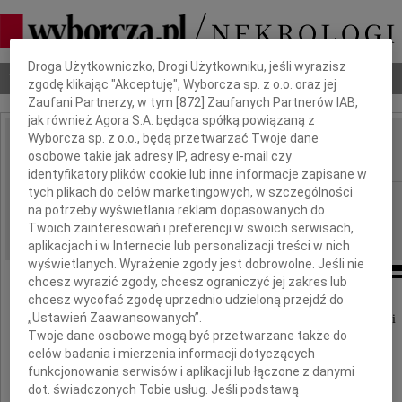
Dbamy o Twoją prywatność
Droga Użytkowniczko, Drogi Użytkowniku, jeśli wyrazisz
Nekrologi
Odeszli
Poradnik pogrzebowy
zgodę klikając "Akceptuję", Wyborcza sp. z o.o. oraz jej
Zaufani Partnerzy, w tym [
872
] Zaufanych Partnerów IAB,
jak również Agora S.A. będąca spółką powiązaną z
Wyborcza sp. z o.o., będą przetwarzać Twoje dane
Hanna Dziemidok
osobowe takie jak adresy IP, adresy e-mail czy
IMIĘ I NAZWISKO:
identyfikatory plików cookie lub inne informacje zapisane w
tych plikach do celów marketingowych, w szczególności
Gdańsk
REGION:
na potrzeby wyświetlania reklam dopasowanych do
30.05.2016
DATA EMISJI:
Twoich zainteresowań i preferencji w swoich serwisach,
aplikacjach i w Internecie lub personalizacji treści w nich
wyświetlanych. Wyrażenie zgody jest dobrowolne. Jeśli nie
chcesz wyrazić zgody, chcesz ograniczyć jej zakres lub
chcesz wycofać zgodę uprzednio udzieloną przejdź do
„Ustawień Zaawansowanych”.
Z wielkim smutkiem zawiadamiamy o śmierci
Twoje dane osobowe mogą być przetwarzane także do
celów badania i mierzenia informacji dotyczących
funkcjonowania serwisów i aplikacji lub łączone z danymi
Hanny Dziemidok
dot. świadczonych Tobie usług. Jeśli podstawą