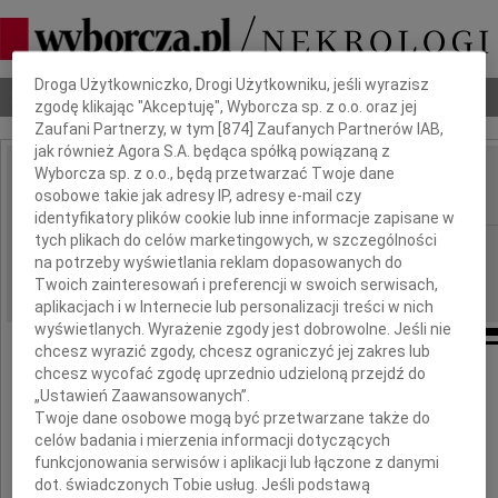
Dbamy o Twoją prywatność
Droga Użytkowniczko, Drogi Użytkowniku, jeśli wyrazisz
Nekrologi
Odeszli
Poradnik pogrzebowy
zgodę klikając "Akceptuję", Wyborcza sp. z o.o. oraz jej
Zaufani Partnerzy, w tym [
874
] Zaufanych Partnerów IAB,
jak również Agora S.A. będąca spółką powiązaną z
Wyborcza sp. z o.o., będą przetwarzać Twoje dane
Maria Pietrzykowska
osobowe takie jak adresy IP, adresy e-mail czy
IMIĘ I NAZWISKO:
identyfikatory plików cookie lub inne informacje zapisane w
tych plikach do celów marketingowych, w szczególności
Łódź
REGION:
na potrzeby wyświetlania reklam dopasowanych do
25.05.2016
DATA EMISJI:
Twoich zainteresowań i preferencji w swoich serwisach,
aplikacjach i w Internecie lub personalizacji treści w nich
wyświetlanych. Wyrażenie zgody jest dobrowolne. Jeśli nie
chcesz wyrazić zgody, chcesz ograniczyć jej zakres lub
chcesz wycofać zgodę uprzednio udzieloną przejdź do
Z wielkim smutkiem
„Ustawień Zaawansowanych”.
Twoje dane osobowe mogą być przetwarzane także do
przyjęliśmy wiadomość
celów badania i mierzenia informacji dotyczących
o śmierci
funkcjonowania serwisów i aplikacji lub łączone z danymi
dot. świadczonych Tobie usług. Jeśli podstawą