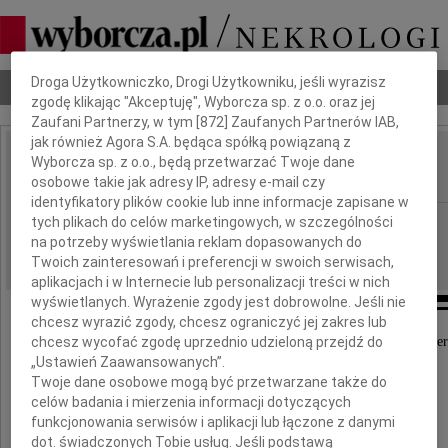
Dbamy o Twoją prywatność
Droga Użytkowniczko, Drogi Użytkowniku, jeśli wyrazisz
Nekrologi
Odeszli
Poradnik pogrzebowy
zgodę klikając "Akceptuję", Wyborcza sp. z o.o. oraz jej
Zaufani Partnerzy, w tym [
872
] Zaufanych Partnerów IAB,
jak również Agora S.A. będąca spółką powiązaną z
Hanna Zaniewska
Wyborcza sp. z o.o., będą przetwarzać Twoje dane
IMIĘ I NAZWISKO:
osobowe takie jak adresy IP, adresy e-mail czy
identyfikatory plików cookie lub inne informacje zapisane w
cała Polska, Kraków
tych plikach do celów marketingowych, w szczególności
REGION:
na potrzeby wyświetlania reklam dopasowanych do
24.05.2016
DATA EMISJI:
Twoich zainteresowań i preferencji w swoich serwisach,
aplikacjach i w Internecie lub personalizacji treści w nich
wyświetlanych. Wyrażenie zgody jest dobrowolne. Jeśli nie
chcesz wyrazić zgody, chcesz ograniczyć jej zakres lub
chcesz wycofać zgodę uprzednio udzieloną przejdź do
Z głębokim żalem przyjęliśmy wiadomość o śmier
„Ustawień Zaawansowanych”.
Twoje dane osobowe mogą być przetwarzane także do
celów badania i mierzenia informacji dotyczących
funkcjonowania serwisów i aplikacji lub łączone z danymi
dot. świadczonych Tobie usług. Jeśli podstawą