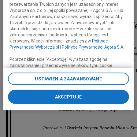
przetwarzania Twoich danych jest uzasadniony interes
Wyborcza sp. z o.o., jej spółki powiązanej – Agora S.A. – lub
Zaufanych Partnerów, masz prawo wyrazić sprzeciw. Aby
to zrobić przejdź do „Ustawień Zaawansowanych” lub
prof. Hanki Zaniewskie
skontaktuj się z administratorem – w zależności od
zakresu sprzeciwu i podmiotu, wobec którego jest
kierowany. Więcej informacji znajdziesz w
Polityce
długoletniego, cenionego pracownika
Prywatności Wyborcza.pl
i
Polityce Prywatności Agora S.A.
i Dyrektora Instytutu Kształtowania Środowiska,
Instytutu Gospodarki Przestrzennej i Komunalnej
Poprzez kliknięcie "Akceptuję" wyrażasz zgodę na
a ostatnio kierownika Zakładu Mieszkalnictwa,
zastępcy dyrektora ds. naukowych
zainstalowanie i przechowywanie plików typu cookie
oraz członka Rady Naukowej Instytutu Rozwoju Miast w 
Wyborczej sp. z o. o. jej Zaufanych Partnerów i Agora S.A.
na Twoim urządzeniu końcowym. Możesz też w każdej
USTAWIENIA ZAAWANSOWANE
chwili zmienić swoje preferencje dot. plików cookie,
Rodzinie Zmarłej
ponownie wywołując narzędzie do zarządzania Twoimi
preferencjami dot. przetwarzania danych poprzez
AKCEPTUJĘ
odnośnik „Ustawienia prywatności” w stopce serwisu i
przechodząc do sekcji „Ustawienia zaawansowane”.
składamy wyrazy głębokiego współczucia.
Zmiana ustawień plików cookie możliwa jest także za
pomocą ustawień przeglądarki.
Pracownicy i Dyrekcja Instytutu Rozwoju Miast w Kr
My, nasi Zaufani Partnerzy i Agora S.A. możemy