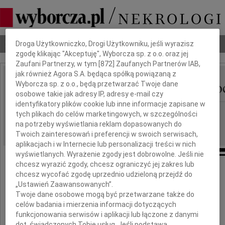
Dbamy o Twoją prywatność
Nekrologi
Odeszli
Poradnik pogrzebowy
Droga Użytkowniczko, Drogi Użytkowniku, jeśli wyrazisz
zgodę klikając "Akceptuję", Wyborcza sp. z o.o. oraz jej
Zaufani Partnerzy, w tym [
872
] Zaufanych Partnerów IAB,
jak również Agora S.A. będąca spółką powiązaną z
Weronika Borejszo-Mro
Wyborcza sp. z o.o., będą przetwarzać Twoje dane
IMIĘ I NAZWISKO:
osobowe takie jak adresy IP, adresy e-mail czy
identyfikatory plików cookie lub inne informacje zapisane w
Łódź
REGION:
tych plikach do celów marketingowych, w szczególności
na potrzeby wyświetlania reklam dopasowanych do
19.05.2016
DATA EMISJI:
Twoich zainteresowań i preferencji w swoich serwisach,
aplikacjach i w Internecie lub personalizacji treści w nich
wyświetlanych. Wyrażenie zgody jest dobrowolne. Jeśli nie
chcesz wyrazić zgody, chcesz ograniczyć jej zakres lub
chcesz wycofać zgodę uprzednio udzieloną przejdź do
Ze smutkiem
„Ustawień Zaawansowanych”.
zawiadamiamy o śmierci
Twoje dane osobowe mogą być przetwarzane także do
celów badania i mierzenia informacji dotyczących
funkcjonowania serwisów i aplikacji lub łączone z danymi
dot. świadczonych Tobie usług. Jeśli podstawą