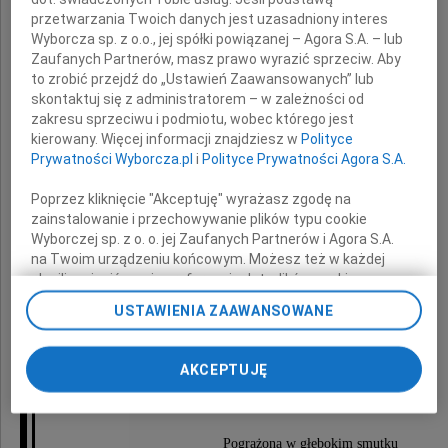
przetwarzania Twoich danych jest uzasadniony interes
Wyborcza sp. z o.o., jej spółki powiązanej – Agora S.A. – lub
Zaufanych Partnerów, masz prawo wyrazić sprzeciw. Aby
to zrobić przejdź do „Ustawień Zaawansowanych” lub
skontaktuj się z administratorem – w zależności od
Weroniki
zakresu sprzeciwu i podmiotu, wobec którego jest
kierowany. Więcej informacji znajdziesz w
Polityce
Borejszo-Mroczek
Prywatności Wyborcza.pl
i
Polityce Prywatności Agora S.A.
Poprzez kliknięcie "Akceptuję" wyrażasz zgodę na
zainstalowanie i przechowywanie plików typu cookie
1939-2016
Wyborczej sp. z o. o. jej Zaufanych Partnerów i Agora S.A.
na Twoim urządzeniu końcowym. Możesz też w każdej
chwili zmienić swoje preferencje dot. plików cookie,
Pogrzeb odbędzie się w dniu
ponownie wywołując narzędzie do zarządzania Twoimi
USTAWIENIA ZAAWANSOWANE
preferencjami dot. przetwarzania danych poprzez
20 maja 2016 roku o godzinie 11.30
odnośnik „Ustawienia prywatności” w stopce serwisu i
na cmentarzu rzymskokatolickim w Łodzi
przechodząc do sekcji „Ustawienia zaawansowane”.
AKCEPTUJĘ
przy ulicy Szczecińskiej.
Zmiana ustawień plików cookie możliwa jest także za
pomocą ustawień przeglądarki.
My, nasi Zaufani Partnerzy i Agora S.A. możemy
Pogrążona w głębokim smutku