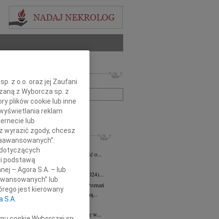
 nekrologów i wspomnień
. z o.o. oraz jej Zaufani
zwisko lub numer ogłoszenia:
ązaną z Wyborcza sp. z
ry plików cookie lub inne
wyświetlania reklam
+ szukanie zaawansowane
ernecie lub
sz wyrazić zgody, chcesz
KROLOGI
 Zaawansowanych”.
eta Fikus
05.08.2026
Poznań
 dotyczących
bokim smutkiem przyjęliśmy wiadomość o...
li podstawą
 Augustynowicz
03.07.2026
Poznań
nej – Agora S.A. – lub
 Augustynowicz z domu Hinz (1979-2024)...
aawansowanych” lub
rzata Oleśkowicz-Popiel
08.06.2026
Poznań
rego jest kierowany.
bokim smutkiem żegnamy naszą wybitną...
a S.A.
d Szulc
13.05.2026
Poznań
bokim żalem przyjęliśmy wiadomość, że w...
ypu cookie Wyborczej sp.