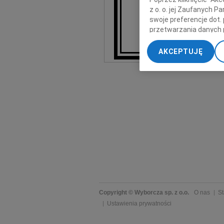
z o. o. jej Zaufanych 
Żegnamy Cię
swoje preferencje dot.
przetwarzania danych 
„Ustawienia zaawansow
Si
AKCEPTUJĘ
My, nasi Zaufani Part
dokładnych danych geol
Przechowywanie informa
treści, badnie odbiorcó
Copyright © Wyborcza sp. z o.o.
O nas
St
Ustawienia prywatności