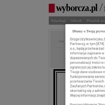
Nekrologi
Odeszli
Poradnik p
Dbamy o Twoją prywa
Tadeus
Droga Użytkowniczko, Dr
IMIĘ I NAZWISKO:
Partnerzy, w tym [
874
]
o.o., będą przetwarzać 
Poznań
REGION:
informacje zapisane w
dopasowanych do Twoich
19.05.2016
DATA EMISJI:
personalizacji treści 
ograniczyć jej zakres
Twoje dane osobowe mo
funkcjonowania serwisó
przetwarzania Twoich da
od
Zaufanych Partnerów, 
skontaktuj się z admin
T
Więcej informacji znaj
Poprzez kliknięcie "Ak