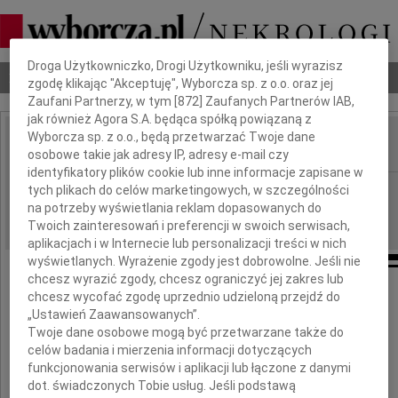
Dbamy o Twoją prywatność
Droga Użytkowniczko, Drogi Użytkowniku, jeśli wyrazisz
Nekrologi
Odeszli
Poradnik pogrzebowy
zgodę klikając "Akceptuję", Wyborcza sp. z o.o. oraz jej
Zaufani Partnerzy, w tym [
872
] Zaufanych Partnerów IAB,
jak również Agora S.A. będąca spółką powiązaną z
Wyborcza sp. z o.o., będą przetwarzać Twoje dane
osobowe takie jak adresy IP, adresy e-mail czy
IMIĘ I NAZWISKO:
identyfikatory plików cookie lub inne informacje zapisane w
Warszawa
tych plikach do celów marketingowych, w szczególności
REGION:
na potrzeby wyświetlania reklam dopasowanych do
16.09.2009
DATA EMISJI:
Twoich zainteresowań i preferencji w swoich serwisach,
aplikacjach i w Internecie lub personalizacji treści w nich
wyświetlanych. Wyrażenie zgody jest dobrowolne. Jeśli nie
chcesz wyrazić zgody, chcesz ograniczyć jej zakres lub
chcesz wycofać zgodę uprzednio udzieloną przejdź do
„Ustawień Zaawansowanych”.
Żegnaj
Twoje dane osobowe mogą być przetwarzane także do
celów badania i mierzenia informacji dotyczących
funkcjonowania serwisów i aplikacji lub łączone z danymi
dot. świadczonych Tobie usług. Jeśli podstawą
Kasiu