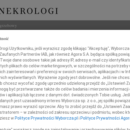
ogrzebowy
tność
Szukaj
ogi Użytkowniku, jeśli wyrazisz zgodę klikając "Akceptuję", Wyborcza sp
Imię i na
 Zaufanych Partnerów IAB, jak również Agora S.A. będąca spółką powi
Twoje dane osobowe takie jak adresy IP, adresy e-mail czy identyfikato
lska
 tych plikach do celów marketingowych, w szczególności na potrzeby 
 zainteresowań i preferencji w swoich serwisach, aplikacjach i w Int
w nich wyświetlanych. Wyrażenie zgody jest dobrowolne. Jeśli nie chce
INNE NE
 lub chcesz wycofać zgodę uprzednio udzieloną przejdź do „Ustawień
07.0
gą być przetwarzane także do celów badania i mierzenia informacji
Nasze
w i aplikacji lub łączone z danymi dot. świadczonych Tobie usług. Jeś
Jacek
Łącząc się w bólu,
nych jest uzasadniony interes Wyborcza sp. z o.o., jej spółki powiąza
Z wie
masz prawo wyrazić sprzeciw. Aby to zrobić przejdź do „Ustawień Z
my wyrazy najgłębszego współczucia
Małgo
istratorem – w zależności od zakresu sprzeciwu i podmiotu, wobec któ
W dni
dziesz w
Polityce Prywatności Wyborcza.pl
i
Polityce Prywatności Agor
Eugen
odzinom i Bliskim
Z ogr
ceptuję" wyrażasz zgodę na zainstalowanie i przechowywanie plików t