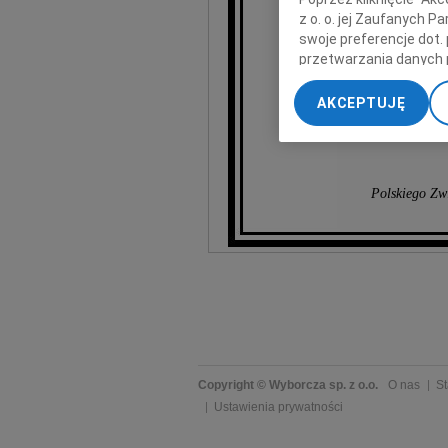
z o. o. jej Zaufanych 
swoje preferencje dot.
przetwarzania danych 
„Ustawienia zaawansow
AKCEPTUJĘ
katast
My, nasi Zaufani Part
dokładnych danych geol
Przechowywanie informa
treści, badnie odbiorcó
Polskiego Zw
Copyright © Wyborcza sp. z o.o.
O nas
St
Ustawienia prywatności