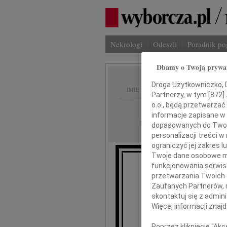
Nekrologi
Odeszli
Poradnik p
Dbamy o Twoją prywa
Droga Użytkowniczko, Dr
IMIĘ I NAZWISKO:
Partnerzy, w tym [
872
]
o.o., będą przetwarzać 
Warszawa, cała Po
REGION:
informacje zapisane w
16.04.2010
DATA EMISJI:
dopasowanych do Twoich
personalizacji treści 
ograniczyć jej zakres
Twoje dane osobowe mo
funkcjonowania serwisó
przetwarzania Twoich da
Zaufanych Partnerów, 
przekazuje
skontaktuj się z admin
Więcej informacji znaj
R
Poprzez kliknięcie "Ak