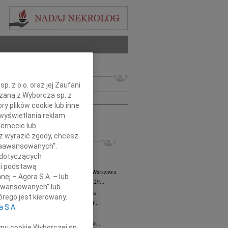
 nekrologów i wspomnień
. z o.o. oraz jej Zaufani
zwisko lub numer ogłoszenia:
ązaną z Wyborcza sp. z
ry plików cookie lub inne
wyświetlania reklam
+ szukanie zaawansowane
ernecie lub
sz wyrazić zgody, chcesz
KROLOGI
 Zaawansowanych”.
8.2026
Warszawa
 dotyczących
j kochanej i dzielnej Marylce Butruk...
li podstawą
 Tadeusz Duniec
wiek: 79
07.08.2026
Warszawa
nej – Agora S.A. – lub
lkim żalem przyjęliśmy wiadomość, że 29...
aawansowanych” lub
rzata Kościelska
07.08.2026
Warszawa
rego jest kierowany.
u 3 sierpnia 2026 roku zmarła Profesor...
a S.A.
iusz Butruk
05.08.2026
Warszawa
omnym żalem przyjęliśmy wiadomość o...
ypu cookie Wyborczej sp.