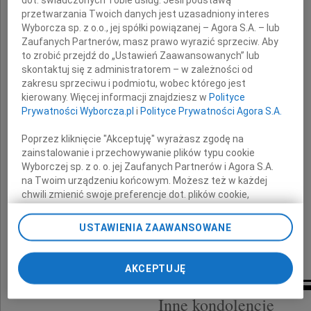
dot. świadczonych Tobie usług. Jeśli podstawą
moja najukochańsza Siostra
przetwarzania Twoich danych jest uzasadniony interes
Wyborcza sp. z o.o., jej spółki powiązanej – Agora S.A. – lub
Zaufanych Partnerów, masz prawo wyrazić sprzeciw. Aby
to zrobić przejdź do „Ustawień Zaawansowanych” lub
skontaktuj się z administratorem – w zależności od
zakresu sprzeciwu i podmiotu, wobec którego jest
kierowany. Więcej informacji znajdziesz w
Polityce
Zofia Dreszel
Prywatności Wyborcza.pl
i
Polityce Prywatności Agora S.A.
Poprzez kliknięcie "Akceptuję" wyrażasz zgodę na
z domu Rosińska
zainstalowanie i przechowywanie plików typu cookie
Wyborczej sp. z o. o. jej Zaufanych Partnerów i Agora S.A.
na Twoim urządzeniu końcowym. Możesz też w każdej
chwili zmienić swoje preferencje dot. plików cookie,
Proszę o modlitwę w Jej intencji
ponownie wywołując narzędzie do zarządzania Twoimi
preferencjami dot. przetwarzania danych poprzez
USTAWIENIA ZAAWANSOWANE
odnośnik „Ustawienia prywatności” w stopce serwisu i
przechodząc do sekcji „Ustawienia zaawansowane”.
siostra Krystyna z dziećmi i wnukami
Zmiana ustawień plików cookie możliwa jest także za
AKCEPTUJĘ
pomocą ustawień przeglądarki.
Inne kondolencje
My, nasi Zaufani Partnerzy i Agora S.A. możemy