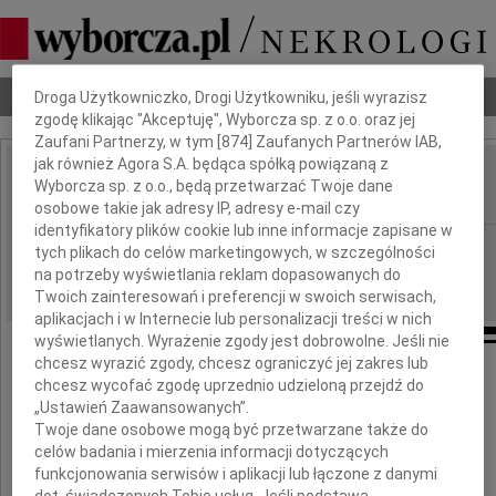
Dbamy o Twoją prywatność
Nekrologi
Odeszli
Poradnik pogrzebowy
Droga Użytkowniczko, Drogi Użytkowniku, jeśli wyrazisz
zgodę klikając "Akceptuję", Wyborcza sp. z o.o. oraz jej
Zaufani Partnerzy, w tym [
874
] Zaufanych Partnerów IAB,
jak również Agora S.A. będąca spółką powiązaną z
Zofia Dreszel
Wyborcza sp. z o.o., będą przetwarzać Twoje dane
IMIĘ I NAZWISKO:
osobowe takie jak adresy IP, adresy e-mail czy
identyfikatory plików cookie lub inne informacje zapisane w
Warszawa
REGION:
tych plikach do celów marketingowych, w szczególności
na potrzeby wyświetlania reklam dopasowanych do
16.04.2010
DATA EMISJI:
Twoich zainteresowań i preferencji w swoich serwisach,
aplikacjach i w Internecie lub personalizacji treści w nich
wyświetlanych. Wyrażenie zgody jest dobrowolne. Jeśli nie
chcesz wyrazić zgody, chcesz ograniczyć jej zakres lub
Z wielkim smutkiem powiadamiam,
chcesz wycofać zgodę uprzednio udzieloną przejdź do
„Ustawień Zaawansowanych”.
że w dniu 9 kwietnia 2010 roku
Twoje dane osobowe mogą być przetwarzane także do
celów badania i mierzenia informacji dotyczących
odeszła od nas w wieku 88 lat
funkcjonowania serwisów i aplikacji lub łączone z danymi