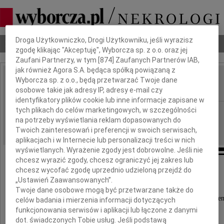
Dbamy o Twoją prywatność
Droga Użytkowniczko, Drogi Użytkowniku, jeśli wyrazisz
Nekrologi
Odeszli
Poradnik pogrzebowy
zgodę klikając "Akceptuję", Wyborcza sp. z o.o. oraz jej
Zaufani Partnerzy, w tym [
874
] Zaufanych Partnerów IAB,
jak również Agora S.A. będąca spółką powiązaną z
Wyborcza sp. z o.o., będą przetwarzać Twoje dane
Stanisław Liszewski
IMIĘ I NAZWISKO:
osobowe takie jak adresy IP, adresy e-mail czy
identyfikatory plików cookie lub inne informacje zapisane w
tych plikach do celów marketingowych, w szczególności
Łódź
REGION:
na potrzeby wyświetlania reklam dopasowanych do
10.05.2016
DATA EMISJI:
Twoich zainteresowań i preferencji w swoich serwisach,
aplikacjach i w Internecie lub personalizacji treści w nich
wyświetlanych. Wyrażenie zgody jest dobrowolne. Jeśli nie
chcesz wyrazić zgody, chcesz ograniczyć jej zakres lub
chcesz wycofać zgodę uprzednio udzieloną przejdź do
Podziękowanie
„Ustawień Zaawansowanych”.
Wyrażamy nasze serdeczne podziękowania
Twoje dane osobowe mogą być przetwarzane także do
za sprawowanie Mszy Świętej pogrzebowej w inten
celów badania i mierzenia informacji dotyczących
funkcjonowania serwisów i aplikacji lub łączone z danymi
dot. świadczonych Tobie usług. Jeśli podstawą