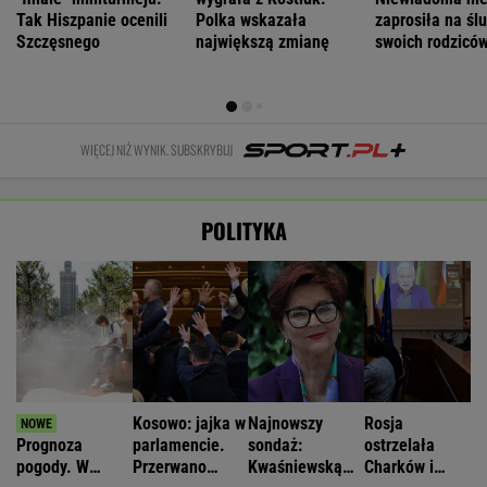
Tak Hiszpanie ocenili
Polka wskazała
zaprosiła na śl
Szczęsnego
największą zmianę
swoich rodzicó
WIĘCEJ NIŻ WYNIK. SUBSKRYBUJ
POLITYKA
Kosowo: jajka w
Najnowszy
Rosja
Prognoza
parlamencie.
sondaż:
ostrzelała
pogody. W
Przerwano
Kwaśniewską
Charków i