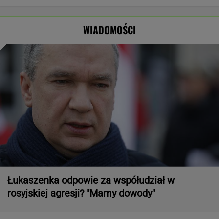
poniedziałek
obrady
najlepszą
Odessę.
może nawet
pierwszą damą
Zginęły dwie
spaść grad
osoby
WIADOMOŚCI
Łukaszenka odpowie za współudział w
rosyjskiej agresji? "Mamy dowody"