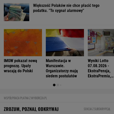
Większość Polaków nie chce płacić tego
podatku. "To sygnał alarmowy"
IMGW pokazał nową
Manifestacja w
Wyniki Lotto
prognozę. Upały
Warszawie.
07.08.2026 -
wracają do Polski
Organizatorzy mają
EkstraPensja,
siedem postulatów
EkstraPremia,
EuroJackpot, K
MiniLotto, Mult
WSPÓŁPRACA PŁATNA Z WYBORCZA.PL
ZROZUM, POZNAJ, ODKRYWAJ
SEKCJA Z SUBSKRYPCJĄ