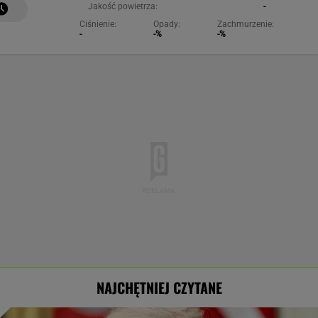
Jakość powietrza:
-
Ciśnienie:
Opady:
Zachmurzenie:
-
-%
-%
NAJCHĘTNIEJ CZYTANE