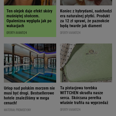
Ten olejek daje efekt skóry
Koniec z hybrydami, nadchodzi
muśniętej słońcem.
era naturalnej płytki. Produkt
Opalenizna wygląda jak po
za 12 zł sprawi, że paznokcie
wakacjach
będą twarde jak diament
OFERTY AVANTI24
OFERTY AVANTI24
Ta pistacjowa torebka
Urlop nad polskim morzem nie
WITTCHEN skradła nasze
musi być drogi. Bestsellerowe
serca. Skórzana perełka
hotele znaleźliśmy w mega
właśnie trafiła na wyprzedaż
cenach!
OFERTY AVANTI24
MATERIAŁ PROMOCYJNY