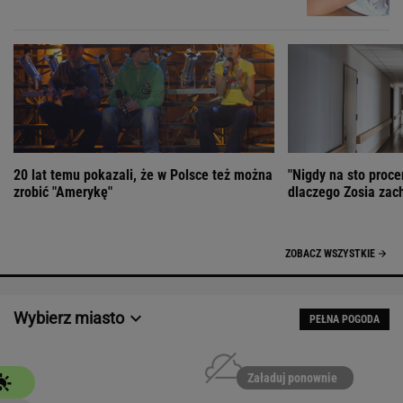
20 lat temu pokazali, że w Polsce też można
"Nigdy na sto proce
zrobić "Amerykę"
dlaczego Zosia zac
ZOBACZ WSZYSTKIE
Wybierz miasto
PEŁNA POGODA
Załaduj ponownie