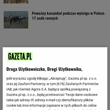
Poważny karambol podczas wyścigu w Polsce.
17 osób rannych
Droga Użytkowniczko, Drogi Użytkowniku,
jeśli wyrazisz zgodę klikając „Akceptuję”, Gazeta.pl sp. z o.o.
oraz jej Zaufani Partnerzy, w tym [
676
] Zaufanych Partnerów
IAB, jak również Agora S.A. będąca spółką powiązaną z
Gazeta.pl sp. z o.o., będą przetwarzać Twoje dane osobowe
takie jak adresy IP, adresy e-mail czy identyfikatory plików
cookie lub inne informacje zapisane w tych plikach do celów