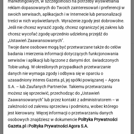
marketingowych, w szczególności na potrzeby wyświetlania
reklam dopasowanych do Twoich zainteresowań i preferencji w
swoich serwisach, aplikacjach i w Internecie lub personalizacji
Niewielu wie, że Polk jest ojczymem posłanki
treści w nich wyświetlanych. Wyrażenie zgody jest dobrowolne.
KO. Kłócą się o politykę?
Jeśli nie chcesz wyrazić zgody, chcesz ograniczyć jej zakres lub
chcesz wycofać zgodę uprzednio udzieloną przejdź do
„Ustawień Zaawansowanych”.
Twoje dane osobowe mogą być przetwarzane także do celów
Ciągnie cię do niedostępnych osób?
badania i mierzenia informacji dotyczących funkcjonowania
Psychologia mówi o powodach
serwisów i aplikacji lub łączone z danymi dot. świadczonych
Tobie usług. W określonych przypadkach przetwarzanie
danych nie wymaga zgody i odbywa się w oparciu o
uzasadniony interes Gazeta.pl, jej spółki powiązanej – Agora
Quiz czytelniczy. Te tytuły powinien znać
S.A. – lub Zaufanych Partnerów. Takiemu przetwarzaniu
każdy wykształcony człowiek!
możesz się sprzeciwić, przechodząc do „Ustawień
Zaawansowanych” lub przez kontakt z administratorem – w
zależności od zakresu sprzeciwu i podmiotu, wobec którego
Jedno przekonanie może utrudniać życie
jest kierowany. Więcej informacji o przetwarzaniu danych
osobom z astygmatyzmem. Zwłaszcza latem
osobowych znajdziesz w dokumencie
Polityka Prywatności
Gazeta.pl
i
Polityka Prywatności Agora S.A.
MATERIAŁ PROMOCYJNY