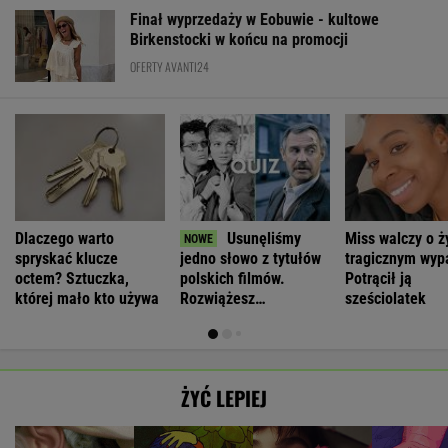
Finał wyprzedaży w Eobuwie - kultowe
Birkenstocki w końcu na promocji
OFERTY AVANTI24
Dlaczego warto
Usunęliśmy
Miss walczy o ż
spryskać klucze
jedno słowo z tytułów
tragicznym wyp
octem? Sztuczka,
polskich filmów.
Potrącił ją
której mało kto używa
Rozwiążesz
sześciolatek
bezbłędnie?
ŻYĆ LEPIEJ