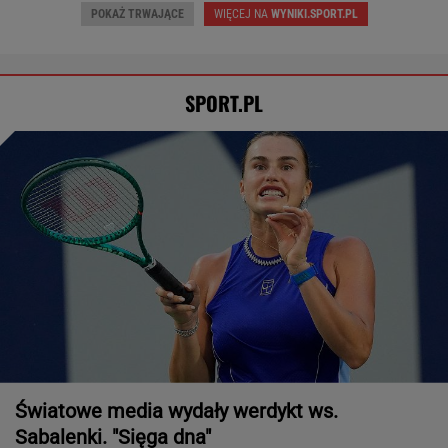
POKAŻ TRWAJĄCE
WIĘCEJ NA
WYNIKI.SPORT.PL
SPORT.PL
Światowe media wydały werdykt ws.
Sabalenki. "Sięga dna"