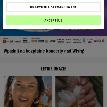
USTAWIENIA ZAAWANSOWANE
AKCEPTUJĘ
Wpadnij na bezpłatne koncerty nad Wisłą!
LETNIE OKAZJE