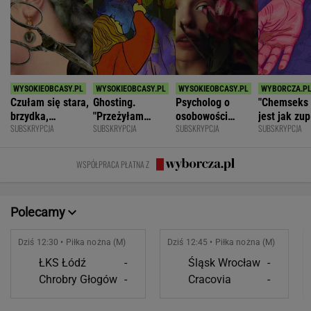
Czułam się stara,
Ghosting.
Psycholog o
"Chemseks
brzydka,
"Przeżyłam
osobowości
jest jak zup
SUBSKRYPCJA
SUBSKRYPCJA
SUBSKRYPCJA
SUBSKRYPCJA
niepotrzebna.
najpiękniejszy
narcystycznej:
Nażresz się
Mąż zostawił
weekend. Zaliczył
Albo król świata,
za chwilę
mnie dla młodszej
mnie i znikł"
albo do niczego
znów jesteś
WSPÓŁPRACA PŁATNA Z
głodny"
Polecamy
Dziś 12:30 • Piłka nożna (M)
Dziś 12:45 • Piłka nożna (M)
ŁKS Łódź
-
Śląsk Wrocław
-
Chrobry Głogów
-
Cracovia
-