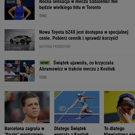
Nocna sensacja w meczu Sabalenki! Nie
będzie wielkiego hitu w Toronto
TENIS
Nowa Toyota bZ4X jest dostępna w specjalnej
cenie. Pobierz cennik i sprawdź korzyść!
MATERIAŁ PROMOCYJNY
Świątek ujawniła, co krzyczała
Abramowicz w trakcie meczu z Kostiuk
TENIS
Barcelona zagrała w
Dlatego Świątek
To dlatego
"finale" miniturnieju.
wygrała z Kostiuk.
Niewiadoma ni