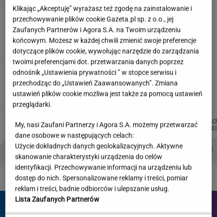
Klikając „Akceptuję” wyrażasz też zgodę na zainstalowanie i
"Wymieniłam mojego byłego na
przechowywanie plików cookie Gazeta.pl sp. z o.o., jej
jego wujka milionera". Tak wciągają
Zaufanych Partnerów i Agora S.A. na Twoim urządzeniu
mikrodramy
końcowym. Możesz w każdej chwili zmienić swoje preferencje
SUBSKRYPCJA
dotyczące plików cookie, wywołując narzędzie do zarządzania
twoimi preferencjami dot. przetwarzania danych poprzez
Jeździłem autem z paliwem, które
odnośnik „Ustawienia prywatności ” w stopce serwisu i
może zastąpić diesla. Frytura i olej roślinny
przechodząc do „Ustawień Zaawansowanych”. Zmiana
ustawień plików cookie możliwa jest także za pomocą ustawień
TOMASZ OKUROWSKI
przeglądarki.
MIŁOSZ
MARTA
MACIEK
KAC
Autorzy:
My, nasi Zaufani Partnerzy i Agora S.A. możemy przetwarzać
WIATROWSKI-BUJACZ
KORYCKA
KUCHARCZYK
KOL
dane osobowe w następujących celach:
Użycie dokładnych danych geolokalizacyjnych. Aktywne
PROBLEMY POLSKICH SIATKARZY
ZNAK Z '30'
WISŁAWA SZYMBORSKA
skanowanie charakterystyki urządzenia do celów
identyfikacji. Przechowywanie informacji na urządzeniu lub
DZIEJE SIĘ!
dostęp do nich. Spersonalizowane reklamy i treści, pomiar
reklam i treści, badnie odbiorców i ulepszanie usług.
Lista Zaufanych Partnerów