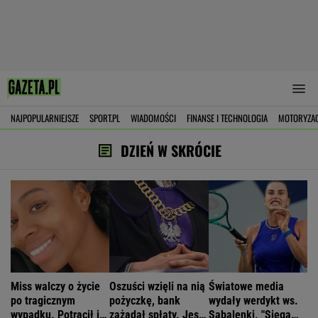
NAJPOPULARNIEJSZE
SPORT.PL
WIADOMOŚCI
FINANSE I TECHNOLOGIA
MOTORYZA
DZIEŃ W SKRÓCIE
Miss walczy o życie
Oszuści wzięli na nią
Światowe media
po tragicznym
pożyczkę, bank
wydały werdykt ws.
wypadku. Potrącił ją
zażądał spłaty. Jest
Sabalenki. "Sięga