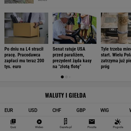
Po dniu na L4 stracił
Senat ratuje USA
Tyle trzeba mie
pracę. Pracodawca
przed paraliżem,
start. Wielu Po
zapłaci mu teraz 200
prezydent żąda kasy
zatrzyma już pi
tys. euro
na "złotą flotę"
próg
WALUTY I GIEŁDA
EUR
USD
CHF
GBP
WIG
4,2983
3,7187
4,6027
5,0166
151 782,92
-0,09%
-0,41%
0,15%
-0,13%
-0,24%
Quiz
Wideo
Gazeta.pl
Poczta
Pogoda