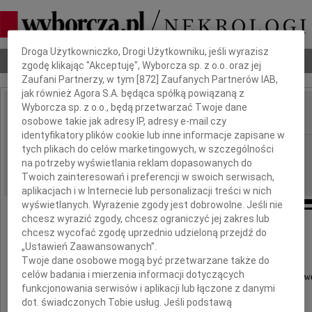
Dbamy o Twoją prywatność
Droga Użytkowniczko, Drogi Użytkowniku, jeśli wyrazisz
Nekrologi
Odeszli
Poradnik pogrzebowy
zgodę klikając "Akceptuję", Wyborcza sp. z o.o. oraz jej
Zaufani Partnerzy, w tym [
872
] Zaufanych Partnerów IAB,
jak również Agora S.A. będąca spółką powiązaną z
Wyborcza sp. z o.o., będą przetwarzać Twoje dane
osobowe takie jak adresy IP, adresy e-mail czy
IMIĘ I NAZWISKO:
identyfikatory plików cookie lub inne informacje zapisane w
Częstochowa
tych plikach do celów marketingowych, w szczególności
REGION:
na potrzeby wyświetlania reklam dopasowanych do
06.05.2016
DATA EMISJI:
Twoich zainteresowań i preferencji w swoich serwisach,
aplikacjach i w Internecie lub personalizacji treści w nich
wyświetlanych. Wyrażenie zgody jest dobrowolne. Jeśli nie
chcesz wyrazić zgody, chcesz ograniczyć jej zakres lub
chcesz wycofać zgodę uprzednio udzieloną przejdź do
Z głębokim smutkiem
„Ustawień Zaawansowanych”.
przyjęliśmy wiadomość o śmierci
Twoje dane osobowe mogą być przetwarzane także do
celów badania i mierzenia informacji dotyczących
aktywnego działacza spółdzielczości mieszkaniow
funkcjonowania serwisów i aplikacji lub łączone z danymi
dot. świadczonych Tobie usług. Jeśli podstawą