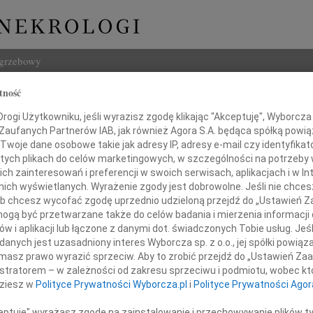
ogrzebowy
tność
Szukaj
ogi Użytkowniku, jeśli wyrazisz zgodę klikając "Akceptuję", Wyborcza sp
Imię i na
 Zaufanych Partnerów IAB, jak również Agora S.A. będąca spółką powi
Twoje dane osobowe takie jak adresy IP, adresy e-mail czy identyfikato
 tych plikach do celów marketingowych, w szczególności na potrzeby 
 zainteresowań i preferencji w swoich serwisach, aplikacjach i w Int
w nich wyświetlanych. Wyrażenie zgody jest dobrowolne. Jeśli nie chce
INNE NE
 lub chcesz wycofać zgodę uprzednio udzieloną przejdź do „Ustawień
03.0
gą być przetwarzane także do celów badania i mierzenia informacji
Dla B
w i aplikacji lub łączone z danymi dot. świadczonych Tobie usług. Jeś
 nami przez chwilę zaledwie.
Magd
nych jest uzasadniony interes Wyborcza sp. z o.o., jej spółki powiąza
na palcach żeby nie budzić, nie przeszkadzać,
Magda
masz prawo wyrazić sprzeciw. Aby to zrobić przejdź do „Ustawień Z
ta pustka... na nią jedynie nie mają sposobu.
Barba
istratorem – w zależności od zakresu sprzeciwu i podmiotu, wobec któ
Z głę
dziesz w
Polityce Prywatności Wyborcza.pl
i
Polityce Prywatności Agor
To już jest po naszej,
Stani
23 cz
ceptuję" wyrażasz zgodę na zainstalowanie i przechowywanie plików t