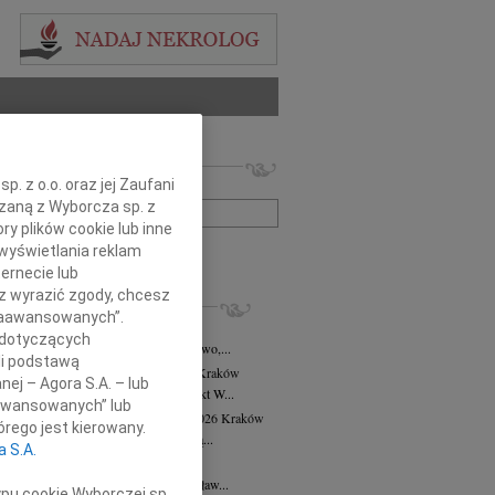
 nekrologów i wspomnień
. z o.o. oraz jej Zaufani
zwisko lub numer ogłoszenia:
ązaną z Wyborcza sp. z
ry plików cookie lub inne
wyświetlania reklam
+ szukanie zaawansowane
ernecie lub
sz wyrazić zgody, chcesz
KROLOGI
 Zaawansowanych”.
8.2026
Kraków
 dotyczących
asi Domek, Dora i Klaudiusz, Eliza, Gwo,...
li podstawą
alena Płonka-Kalkowska
10.07.2026
Kraków
nej – Agora S.A. – lub
lena Płonka-Kalkowska Kuka architekt W...
aawansowanych” lub
ra Tworzewska-Mikołajewicz
02.07.2026
Kraków
rego jest kierowany.
bokim żalem żegnamy naszą wieloletnią...
a S.A.
sław Król
26.06.2026
Kraków
erwca 2026 roku odszedł Mistrz Stanisław...
ypu cookie Wyborczej sp.