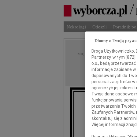
Nekrologi
Odeszli
Poradnik p
Dbamy o Twoją prywa
Droga Użytkowniczko, Dr
IMIĘ I NAZWISKO:
Partnerzy, w tym [
872
]
o.o., będą przetwarzać 
Kraków
REGION:
informacje zapisane w
07.05.2016
DATA EMISJI:
dopasowanych do Twoich
personalizacji treści 
ograniczyć jej zakres
Twoje dane osobowe mo
funkcjonowania serwisó
Są z
przetwarzania Twoich da
Odchodzą cichutko, 
Zaufanych Partnerów, 
nie martwić. Tylko 
skontaktuj się z admin
Więcej informacji znaj
Poprzez kliknięcie "Ak