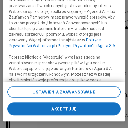
dot. świadczonych Tobie usług. Jeśli podstawą
że w piątek 27-go maja o godzinie 15.00
przetwarzania Twoich danych jest uzasadniony interes
Wyborcza sp. z o.o., jej spółki powiązanej – Agora S.A. – lub
w kościele Najświętszego Zbawiciela w Warszawi
Zaufanych Partnerów, masz prawo wyrazić sprzeciw. Aby
ulica Marszałkowska 37, odbędzie się msza święt
to zrobić przejdź do „Ustawień Zaawansowanych” lub
w intencji naszej ukochanej Mamy, Babci i Prabab
skontaktuj się z administratorem – w zależności od
zakresu sprzeciwu i podmiotu, wobec którego jest
kierowany. Więcej informacji znajdziesz w
Polityce
Prywatności Wyborcza.pl
i
Polityce Prywatności Agora S.A.
Poprzez kliknięcie "Akceptuję" wyrażasz zgodę na
zainstalowanie i przechowywanie plików typu cookie
Wyborczej sp. z o. o. jej Zaufanych Partnerów i Agora S.A.
Hanny Goliszewskiej
na Twoim urządzeniu końcowym. Możesz też w każdej
chwili zmienić swoje preferencje dot. plików cookie,
ponownie wywołując narzędzie do zarządzania Twoimi
preferencjami dot. przetwarzania danych poprzez
USTAWIENIA ZAAWANSOWANE
primo voto Milosz, secondo voto Wi
odnośnik „Ustawienia prywatności” w stopce serwisu i
przechodząc do sekcji „Ustawienia zaawansowane”.
Zmiana ustawień plików cookie możliwa jest także za
AKCEPTUJĘ
pomocą ustawień przeglądarki.
Która odeszła od nas 23-go października 2015 roku w Au
My, nasi Zaufani Partnerzy i Agora S.A. możemy