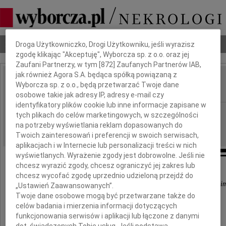
Dbamy o Twoją prywatność
Nekrologi
Odeszli
Poradnik pogrzebowy
Droga Użytkowniczko, Drogi Użytkowniku, jeśli wyrazisz
zgodę klikając "Akceptuję", Wyborcza sp. z o.o. oraz jej
Zaufani Partnerzy, w tym [
872
] Zaufanych Partnerów IAB,
jak również Agora S.A. będąca spółką powiązaną z
Hanna Goliszewska
Wyborcza sp. z o.o., będą przetwarzać Twoje dane
IMIĘ I NAZWISKO:
osobowe takie jak adresy IP, adresy e-mail czy
identyfikatory plików cookie lub inne informacje zapisane w
Gdańsk
REGION:
tych plikach do celów marketingowych, w szczególności
na potrzeby wyświetlania reklam dopasowanych do
25.05.2016
DATA EMISJI:
Twoich zainteresowań i preferencji w swoich serwisach,
aplikacjach i w Internecie lub personalizacji treści w nich
wyświetlanych. Wyrażenie zgody jest dobrowolne. Jeśli nie
chcesz wyrazić zgody, chcesz ograniczyć jej zakres lub
chcesz wycofać zgodę uprzednio udzieloną przejdź do
"Umarłych wieczność dotąd trwa, dokąd pamięcią się im
„Ustawień Zaawansowanych”.
Twoje dane osobowe mogą być przetwarzane także do
celów badania i mierzenia informacji dotyczących
funkcjonowania serwisów i aplikacji lub łączone z danymi
Pragniemy zawiadomić przyjaciół i rodzinę,