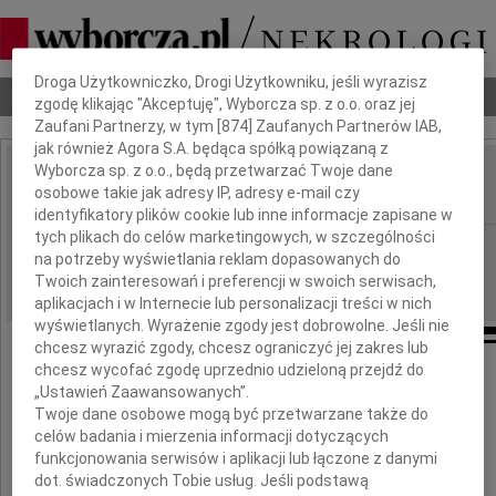
Dbamy o Twoją prywatność
Droga Użytkowniczko, Drogi Użytkowniku, jeśli wyrazisz
Nekrologi
Odeszli
Poradnik pogrzebowy
zgodę klikając "Akceptuję", Wyborcza sp. z o.o. oraz jej
Zaufani Partnerzy, w tym [
874
] Zaufanych Partnerów IAB,
jak również Agora S.A. będąca spółką powiązaną z
Wyborcza sp. z o.o., będą przetwarzać Twoje dane
Władysław Ćwika
osobowe takie jak adresy IP, adresy e-mail czy
IMIĘ I NAZWISKO:
identyfikatory plików cookie lub inne informacje zapisane w
tych plikach do celów marketingowych, w szczególności
Lublin
REGION:
na potrzeby wyświetlania reklam dopasowanych do
16.09.2009
DATA EMISJI:
Twoich zainteresowań i preferencji w swoich serwisach,
aplikacjach i w Internecie lub personalizacji treści w nich
wyświetlanych. Wyrażenie zgody jest dobrowolne. Jeśli nie
chcesz wyrazić zgody, chcesz ograniczyć jej zakres lub
chcesz wycofać zgodę uprzednio udzieloną przejdź do
Z głębokim żalem żegnamy
„Ustawień Zaawansowanych”.
Naszego najbliższego Przyjaciela
Twoje dane osobowe mogą być przetwarzane także do
celów badania i mierzenia informacji dotyczących
funkcjonowania serwisów i aplikacji lub łączone z danymi
dot. świadczonych Tobie usług. Jeśli podstawą