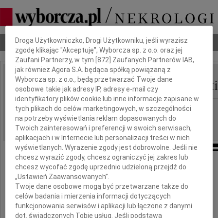
Dbamy o Twoją prywatność
Droga Użytkowniczko, Drogi Użytkowniku, jeśli wyrazisz
Nekrologi
Odeszli
Poradnik pogrzebowy
zgodę klikając "Akceptuję", Wyborcza sp. z o.o. oraz jej
Zaufani Partnerzy, w tym [
872
] Zaufanych Partnerów IAB,
jak również Agora S.A. będąca spółką powiązaną z
Kazimierz Klepaczewski
Wyborcza sp. z o.o., będą przetwarzać Twoje dane
IMIĘ I NAZWISKO:
osobowe takie jak adresy IP, adresy e-mail czy
identyfikatory plików cookie lub inne informacje zapisane w
Radom
tych plikach do celów marketingowych, w szczególności
REGION:
na potrzeby wyświetlania reklam dopasowanych do
27.04.2016
DATA EMISJI:
Twoich zainteresowań i preferencji w swoich serwisach,
aplikacjach i w Internecie lub personalizacji treści w nich
wyświetlanych. Wyrażenie zgody jest dobrowolne. Jeśli nie
chcesz wyrazić zgody, chcesz ograniczyć jej zakres lub
chcesz wycofać zgodę uprzednio udzieloną przejdź do
Z głębokim żalem przyjęliśmy wiadomość
„Ustawień Zaawansowanych”.
o śmierci
Twoje dane osobowe mogą być przetwarzane także do
celów badania i mierzenia informacji dotyczących
funkcjonowania serwisów i aplikacji lub łączone z danymi
dot. świadczonych Tobie usług. Jeśli podstawą