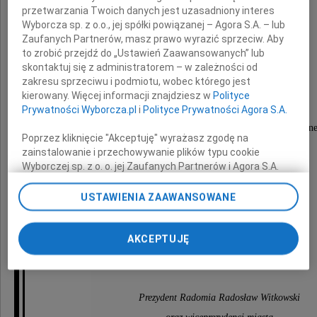
przetwarzania Twoich danych jest uzasadniony interes
Wyborcza sp. z o.o., jej spółki powiązanej – Agora S.A. – lub
Zaufanych Partnerów, masz prawo wyrazić sprzeciw. Aby
Kazimierza
to zrobić przejdź do „Ustawień Zaawansowanych” lub
skontaktuj się z administratorem – w zależności od
Klepaczewskiego
zakresu sprzeciwu i podmiotu, wobec którego jest
kierowany. Więcej informacji znajdziesz w
Polityce
Prywatności Wyborcza.pl
i
Polityce Prywatności Agora S.A.
Prezydenta Ogólnopolskiej Izby Branży Skórzane
Poprzez kliknięcie "Akceptuję" wyrażasz zgodę na
zainstalowanie i przechowywanie plików typu cookie
Wyborczej sp. z o. o. jej Zaufanych Partnerów i Agora S.A.
Wyrazy współczucia
na Twoim urządzeniu końcowym. Możesz też w każdej
chwili zmienić swoje preferencje dot. plików cookie,
USTAWIENIA ZAAWANSOWANE
ponownie wywołując narzędzie do zarządzania Twoimi
Najbliższym
preferencjami dot. przetwarzania danych poprzez
odnośnik „Ustawienia prywatności” w stopce serwisu i
AKCEPTUJĘ
przechodząc do sekcji „Ustawienia zaawansowane”.
składają
Zmiana ustawień plików cookie możliwa jest także za
pomocą ustawień przeglądarki.
Prezydent Radomia Radosław Witkowski
My, nasi Zaufani Partnerzy i Agora S.A. możemy