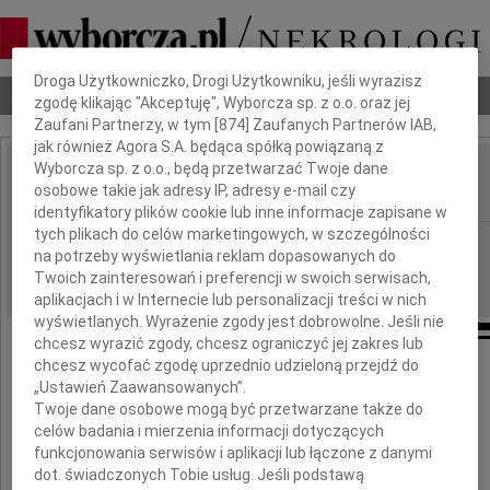
Dbamy o Twoją prywatność
Droga Użytkowniczko, Drogi Użytkowniku, jeśli wyrazisz
Nekrologi
Odeszli
Poradnik pogrzebowy
zgodę klikając "Akceptuję", Wyborcza sp. z o.o. oraz jej
Zaufani Partnerzy, w tym [
874
] Zaufanych Partnerów IAB,
jak również Agora S.A. będąca spółką powiązaną z
Wyborcza sp. z o.o., będą przetwarzać Twoje dane
Barbara Lem
osobowe takie jak adresy IP, adresy e-mail czy
IMIĘ I NAZWISKO:
identyfikatory plików cookie lub inne informacje zapisane w
tych plikach do celów marketingowych, w szczególności
Kraków
REGION:
na potrzeby wyświetlania reklam dopasowanych do
26.04.2016
DATA EMISJI:
Twoich zainteresowań i preferencji w swoich serwisach,
aplikacjach i w Internecie lub personalizacji treści w nich
wyświetlanych. Wyrażenie zgody jest dobrowolne. Jeśli nie
chcesz wyrazić zgody, chcesz ograniczyć jej zakres lub
chcesz wycofać zgodę uprzednio udzieloną przejdź do
Z wielkim smutkiem
„Ustawień Zaawansowanych”.
Twoje dane osobowe mogą być przetwarzane także do
celów badania i mierzenia informacji dotyczących
żegnamy
funkcjonowania serwisów i aplikacji lub łączone z danymi
dot. świadczonych Tobie usług. Jeśli podstawą