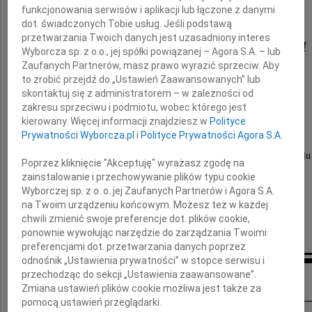
funkcjonowania serwisów i aplikacji lub łączone z danymi
dot. świadczonych Tobie usług. Jeśli podstawą
przetwarzania Twoich danych jest uzasadniony interes
Jarosława Florczaka
Wyborcza sp. z o.o., jej spółki powiązanej – Agora S.A. – lub
Zaufanych Partnerów, masz prawo wyrazić sprzeciw. Aby
to zrobić przejdź do „Ustawień Zaawansowanych” lub
skontaktuj się z administratorem – w zależności od
zakresu sprzeciwu i podmiotu, wobec którego jest
Córce, Żonie i Rodzinie
kierowany. Więcej informacji znajdziesz w
Polityce
Prywatności Wyborcza.pl
i
Polityce Prywatności Agora S.A.
składamy wyrazy głębokiego współczucia i żalu
Poprzez kliknięcie "Akceptuję" wyrażasz zgodę na
zainstalowanie i przechowywanie plików typu cookie
Wyborczej sp. z o. o. jej Zaufanych Partnerów i Agora S.A.
koleżanki i koledzy z klasy III B
na Twoim urządzeniu końcowym. Możesz też w każdej
wraz z wychowawczynią i rodzicami
chwili zmienić swoje preferencje dot. plików cookie,
ponownie wywołując narzędzie do zarządzania Twoimi
preferencjami dot. przetwarzania danych poprzez
odnośnik „Ustawienia prywatności” w stopce serwisu i
Inne kondolencje
przechodząc do sekcji „Ustawienia zaawansowane”.
Zmiana ustawień plików cookie możliwa jest także za
pomocą ustawień przeglądarki.