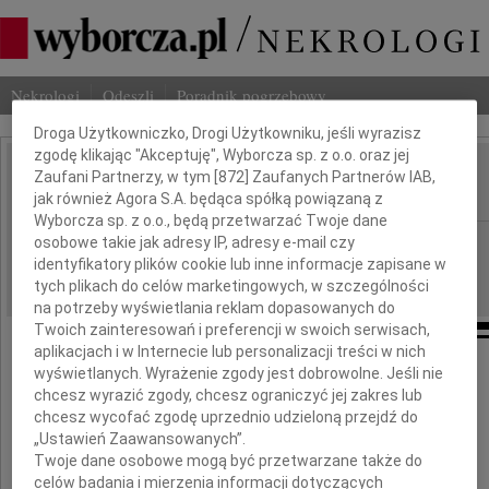
Dbamy o Twoją prywatność
Nekrologi
Odeszli
Poradnik pogrzebowy
Droga Użytkowniczko, Drogi Użytkowniku, jeśli wyrazisz
zgodę klikając "Akceptuję", Wyborcza sp. z o.o. oraz jej
Jarosław Florczak
Zaufani Partnerzy, w tym [
872
] Zaufanych Partnerów IAB,
IMIĘ I NAZWISKO:
jak również Agora S.A. będąca spółką powiązaną z
Wyborcza sp. z o.o., będą przetwarzać Twoje dane
Warszawa, cała Polska
osobowe takie jak adresy IP, adresy e-mail czy
REGION:
identyfikatory plików cookie lub inne informacje zapisane w
16.04.2010
DATA EMISJI:
tych plikach do celów marketingowych, w szczególności
na potrzeby wyświetlania reklam dopasowanych do
Twoich zainteresowań i preferencji w swoich serwisach,
aplikacjach i w Internecie lub personalizacji treści w nich
wyświetlanych. Wyrażenie zgody jest dobrowolne. Jeśli nie
Z wielkim bólem przyjęliśmy wiadomość
chcesz wyrazić zgody, chcesz ograniczyć jej zakres lub
o tragicznej śmierci
chcesz wycofać zgodę uprzednio udzieloną przejdź do
„Ustawień Zaawansowanych”.
Twoje dane osobowe mogą być przetwarzane także do
celów badania i mierzenia informacji dotyczących