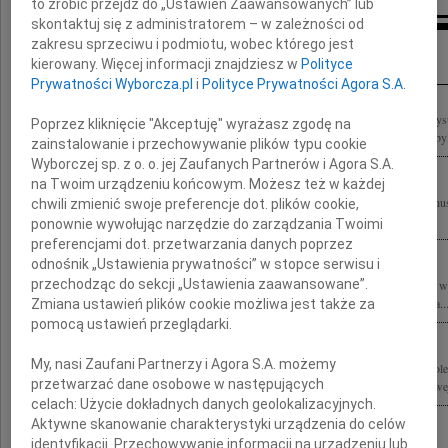
to zrobić przejdź do „Ustawień Zaawansowanych” lub
skontaktuj się z administratorem – w zależności od
Inne kondolencje
zakresu sprzeciwu i podmiotu, wobec którego jest
kierowany. Więcej informacji znajdziesz w
Polityce
Prywatności Wyborcza.pl
i
Polityce Prywatności Agora S.A.
Z bólem, z głębokim żalem i wielkim współczuciem dla Rodzin pożegnaliśmy wszyst
Poprzez kliknięcie "Akceptuję" wyrażasz zgodę na
Smoleńskiem, a w naszej pamięci i modlitwie trwają Ci przede wszystkim, którzy byl
zainstalowanie i przechowywanie plików typu cookie
Wyborczej sp. z o. o. jej Zaufanych Partnerów i Agora S.A.
na Twoim urządzeniu końcowym. Możesz też w każdej
W katastrofie prezydenckiego samolotu, w drodze do Katynia, zginął tragicznie Ja
chwili zmienić swoje preferencje dot. plików cookie,
ds. Kombatantów i Osób Represjonowanych. Z żalem po Nim płacze cała...
ponownie wywołując narzędzie do zarządzania Twoimi
preferencjami dot. przetwarzania danych poprzez
odnośnik „Ustawienia prywatności” w stopce serwisu i
przechodząc do sekcji „Ustawienia zaawansowane”.
Łączymy się w żałobie po tragicznie zmarłych Osobach w katastrofie samolotowej
Katynia. Brak jest słów, aby wyrazić smutek i żal po stracie całej Załogi Prezydenta..
Zmiana ustawień plików cookie możliwa jest także za
pomocą ustawień przeglądarki.
My, nasi Zaufani Partnerzy i Agora S.A. możemy
Wstrząśnięci ogromem tragedii tragicznie zmarłych w katastrofie lotniczej pod Smo
przetwarzać dane osobowe w następujących
żegnamy Wielkich Przyjaciół Stowarzyszenia Łagierników Żołnierzy Armii Krajowej
celach:
Użycie dokładnych danych geolokalizacyjnych.
Aktywne skanowanie charakterystyki urządzenia do celów
identyfikacji. Przechowywanie informacji na urządzeniu lub