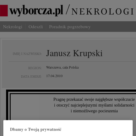
Nekrologi
Odeszli
Poradnik pogrzebowy
Janusz Krupski
IMIĘ I NAZWISKO:
Warszawa, cała Polska
REGION:
17.04.2010
DATA EMISJI:
Pragnę przekazać swoje najgłębsze współczucie
i otoczyć najcieplejszymi myślami solidarności
i niemożliwego pocieszenia
Panią
Dbamy o Twoją prywatność
Joannę Krupską