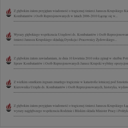
Z głębokim żalem przyjęłam wiadomość o tragicznej śmierci Janusza Krupskiego 
Kombatantów i Osób Represjonowanych w latach 2006-2010 Łącząc się w...
Wyrazy głębokiego współczucia Urzędowi ds. Kombatantów i Osób Represjonowan
śmierci Janusza Krupskiego składają Dyrekcja i Pracownicy Żydowskiego...
Z głębokim żalem zawiadamiam, że dnia 10 kwietnia 2010 roku zginął w służbie Po
Spraw Kombatantów i Osób Represjonowanych Janusz Krupski wybitny opozycjonist
Z wielkim smutkiem żegnam zmarłego tragicznie w katastrofie lotniczej pod Smole
Kierownika Urzędu ds. Kombatantów i Osób Represjonowanych, historyka, wydaw
Z głębokim żalem przyjęłam wiadomość o tragicznej śmierci Janusza Krupskiego Łąc
wyrazy najgłębszego współczucia Rodzinie i Bliskim składa Minister Pracy i Polityki