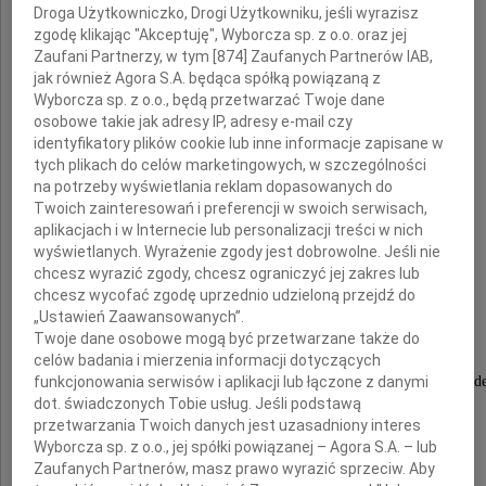
Droga Użytkowniczko, Drogi Użytkowniku, jeśli wyrazisz
zgodę klikając "Akceptuję", Wyborcza sp. z o.o. oraz jej
i Jej
Zaufani Partnerzy, w tym [
874
] Zaufanych Partnerów IAB,
jak również Agora S.A. będąca spółką powiązaną z
Dzieci
Wyborcza sp. z o.o., będą przetwarzać Twoje dane
osobowe takie jak adresy IP, adresy e-mail czy
identyfikatory plików cookie lub inne informacje zapisane w
w tym ogromnie trudnym czasie po stracie
tych plikach do celów marketingowych, w szczególności
Męża i Taty
na potrzeby wyświetlania reklam dopasowanych do
Twoich zainteresowań i preferencji w swoich serwisach,
aplikacjach i w Internecie lub personalizacji treści w nich
wyświetlanych. Wyrażenie zgody jest dobrowolne. Jeśli nie
chcesz wyrazić zgody, chcesz ograniczyć jej zakres lub
Pana
chcesz wycofać zgodę uprzednio udzieloną przejdź do
Janusza Krupskiego
„Ustawień Zaawansowanych”.
Twoje dane osobowe mogą być przetwarzane także do
celów badania i mierzenia informacji dotyczących
funkcjonowania serwisów i aplikacji lub łączone z danymi
Człowieka tak niezwykle skromnego, życzliwego i serd
dot. świadczonych Tobie usług. Jeśli podstawą
przetwarzania Twoich danych jest uzasadniony interes
Joanna Berdyn
Wyborcza sp. z o.o., jej spółki powiązanej – Agora S.A. – lub
Zaufanych Partnerów, masz prawo wyrazić sprzeciw. Aby
Wydawnictwo Pointa