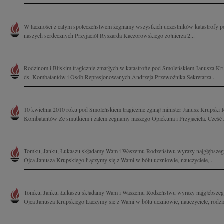
W łączności z całym społeczeństwem żegnamy wszystkich uczestników katastrofy 
naszych serdecznych Przyjaciół Ryszarda Kaczorowskiego żołnierza 2...
Rodzinom i Bliskim tragicznie zmarłych w katastrofie pod Smoleńskiem Janusza K
ds. Kombatantów i Osób Represjonowanych Andrzeja Przewoźnika Sekretarza...
10 kwietnia 2010 roku pod Smoleńskiem tragicznie zginął minister Janusz Krupski
Kombatantów Ze smutkiem i żalem żegnamy naszego Opiekuna i Przyjaciela. Cześć J
Tomku, Janku, Łukaszu składamy Wam i Waszemu Rodzeństwu wyrazy najgłębszego
Ojca Janusza Krupskiego Łączymy się z Wami w bólu uczniowie, nauczyciele,...
Tomku, Janku, Łukaszu składamy Wam i Waszemu Rodzeństwu wyrazy najgłębszego
Ojca Janusza Krupskiego Łączymy się z Wami w bólu uczniowie, nauczyciele, rodzic