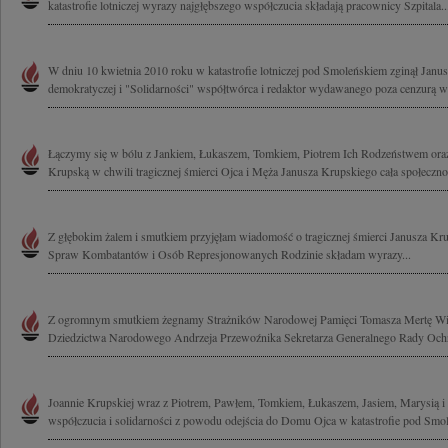
katastrofie lotniczej wyrazy najgłębszego współczucia składają pracownicy Szpitala..
W dniu 10 kwietnia 2010 roku w katastrofie lotniczej pod Smoleńskiem zginął Janus
demokratyczej i "Solidarności" współtwórca i redaktor wydawanego poza cenzurą w l
Łączymy się w bólu z Jankiem, Łukaszem, Tomkiem, Piotrem Ich Rodzeństwem or
Krupską w chwili tragicznej śmierci Ojca i Męża Janusza Krupskiego cała społecznoś
Z głębokim żalem i smutkiem przyjęłam wiadomość o tragicznej śmierci Janusza K
Spraw Kombatantów i Osób Represjonowanych Rodzinie składam wyrazy...
Z ogromnym smutkiem żegnamy Strażników Narodowej Pamięci Tomasza Mertę Wice
Dziedzictwa Narodowego Andrzeja Przewoźnika Sekretarza Generalnego Rady Ochro
Joannie Krupskiej wraz z Piotrem, Pawłem, Tomkiem, Łukaszem, Jasiem, Marysią i
współczucia i solidarności z powodu odejścia do Domu Ojca w katastrofie pod Smol