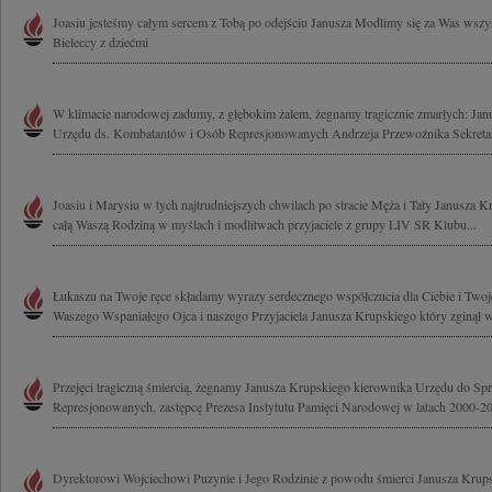
Joasiu jesteśmy całym sercem z Tobą po odejściu Janusza Modlimy się za Was wszy
Bieleccy z dziećmi
W klimacie narodowej zadumy, z głębokim żalem, żegnamy tragicznie zmarłych: Ja
Urzędu ds. Kombatantów i Osób Represjonowanych Andrzeja Przewoźnika Sekretar
Joasiu i Marysiu w tych najtrudniejszych chwilach po stracie Męża i Taty Janusza 
całą Waszą Rodziną w myślach i modlitwach przyjaciele z grupy LIV SR Klubu...
Łukaszu na Twoje ręce składamy wyrazy serdecznego współczucia dla Ciebie i Twoj
Waszego Wspaniałego Ojca i naszego Przyjaciela Janusza Krupskiego który zginął w
Przejęci tragiczną śmiercią, żegnamy Janusza Krupskiego kierownika Urzędu do 
Represjonowanych, zastępcę Prezesa Instytutu Pamięci Narodowej w latach 2000-200
Dyrektorowi Wojciechowi Puzynie i Jego Rodzinie z powodu śmierci Janusza Krups