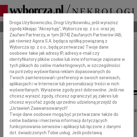
Dbamy o Twoją prywatność
Droga Użytkowniczko, Drogi Użytkowniku, jeśli wyrazisz
Nekrologi
Odeszli
Poradnik pogrzebowy
zgodę klikając "Akceptuję", Wyborcza sp. z o.o. oraz jej
Zaufani Partnerzy, w tym [
874
] Zaufanych Partnerów IAB,
jak również Agora S.A. będąca spółką powiązaną z
Wyborcza sp. z o.o., będą przetwarzać Twoje dane
Jacek Marchewczyk
osobowe takie jak adresy IP, adresy e-mail czy
IMIĘ I NAZWISKO:
identyfikatory plików cookie lub inne informacje zapisane w
tych plikach do celów marketingowych, w szczególności
Kraków
REGION:
na potrzeby wyświetlania reklam dopasowanych do
16.04.2016
DATA EMISJI:
Twoich zainteresowań i preferencji w swoich serwisach,
aplikacjach i w Internecie lub personalizacji treści w nich
wyświetlanych. Wyrażenie zgody jest dobrowolne. Jeśli nie
chcesz wyrazić zgody, chcesz ograniczyć jej zakres lub
chcesz wycofać zgodę uprzednio udzieloną przejdź do
Koleżankom i Kolegom Lekarzom,
„Ustawień Zaawansowanych”.
Pielęgniarkom oraz pozostałemu Personelowi Medyc
Twoje dane osobowe mogą być przetwarzane także do
wielu Oddziałów Klinicznych,
celów badania i mierzenia informacji dotyczących
Przychodni Podstawowej Opieki Zdrowotnej,
funkcjonowania serwisów i aplikacji lub łączone z danymi
Szpitalnego Oddziału Ratunkowego,
dot. świadczonych Tobie usług. Jeśli podstawą
Szpitala Uniwersyteckiego w Krakowie