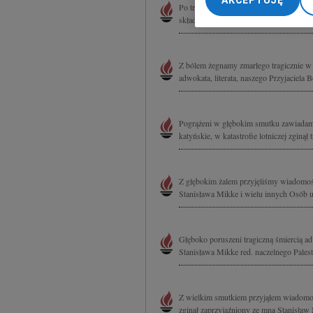
AKCEPTUJĘ
Po tragicznej śmierci naszego Przyjaci
My, nasi Zaufani Part
składając wyrazy szczerego współczucia
dokładnych danych geol
Przechowywanie informa
treści, badnie odbiorcó
Z bólem żegnamy zmarłego tragicznie w 
adwokata, literata, naszego Przyjaciela
Pogrążeni w głębokim smutku zawiadami
katyńskie, w katastrofie lotniczej zginą
Z głębokim żalem przyjęliśmy wiadomość
Stanisława Mikke i wielu innych Osób uda
Głęboko poruszeni tragiczną śmiercią a
Stanisława Mikke red. naczelnego Pales
Z wielkim smutkiem przyjąłem wiadomość 
zginął zaprzyjaźniony ze mną Stanisław