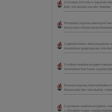
10 kwietnia 2010 roku w katastrofie lo
Rady Adwokackiej oraz adw. Stanisław M
Wstrząśnięci tragiczną śmiercią pod S
historycznej o Katyniu pisarza humanist
Z głębokim bólem i żalem przyjęliśmy wi
Smoleńskiem zginął tragicznie Adwokat
Z wielkim smutkiem przyjąłem wiadomość
Smoleńskiem Pani Joanny Agackiej-Inde
Poruszeni tragiczną śmiercią Redaktora
Warszawskiej Izby Adwokackiej, wybitne
Z ogromnym smutkiem przyjęliśmy wiad
r. Adwokatów Joanny Agackiej-Indeckie