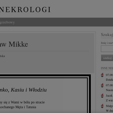
ogrzebowy
Szukaj
ław Mikke
Imię i na
lska
INNE NE
07.0
Dziek
07.0
nko, Kasiu i Włodziu
Nasze
Jacek
Z wie
y się z Wami w bólu po stracie
Małgo
kochanego Męża i Tatusia
W dni