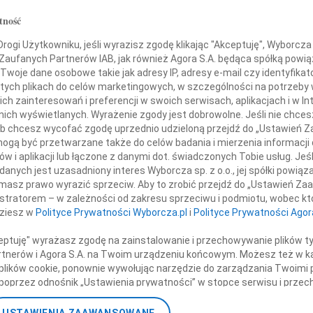
07.0
Stasia Mikke
tność
Serde
+ wię
ogi Użytkowniku, jeśli wyrazisz zgodę klikając "Akceptuję", Wyborcza sp
 Zaufanych Partnerów IAB, jak również Agora S.A. będąca spółką powi
NAJNOWS
Twoje dane osobowe takie jak adresy IP, adresy e-mail czy identyfikato
07.0
bara i Zbigniew Szczepańscy
 tych plikach do celów marketingowych, w szczególności na potrzeby 
07.0
 zainteresowań i preferencji w swoich serwisach, aplikacjach i w Int
az Jarek i Grześ z rodzinami
Jacek
w nich wyświetlanych. Wyrażenie zgody jest dobrowolne. Jeśli nie chce
Małgo
 lub chcesz wycofać zgodę uprzednio udzieloną przejdź do „Ustawień
Marek
gą być przetwarzane także do celów badania i mierzenia informacji
nne kondolencje
Jerzy
w i aplikacji lub łączone z danymi dot. świadczonych Tobie usług. Jeś
Asia
nych jest uzasadniony interes Wyborcza sp. z o.o., jej spółki powiąza
masz prawo wyrazić sprzeciw. Aby to zrobić przejdź do „Ustawień Z
07.0
istratorem – w zależności od zakresu sprzeciwu i podmiotu, wobec któ
Eugen
owi oraz Ich Mamie wyrazy szczerego współczucia w związku z tragiczną
dziesz w
Polityce Prywatności Wyborcza.pl
i
Polityce Prywatności Agor
Kryst
 składa Jacek Mikke z rodziną
+ wię
ceptuję" wyrażasz zgodę na zainstalowanie i przechowywanie plików t
Partnerów i Agora S.A. na Twoim urządzeniu końcowym. Możesz też w ka
do miejsc kaźni Stanisława Mikke adwokata, redaktora naczelnego
 plików cookie, ponownie wywołując narzędzie do zarządzania Twoimi 
ionego i niezapomnianego Przyjaciela, oddanego Polsce...
poprzez odnośnik „Ustawienia prywatności” w stopce serwisu i przec
ane”. Zmiana ustawień plików cookie możliwa jest także za pomocą u