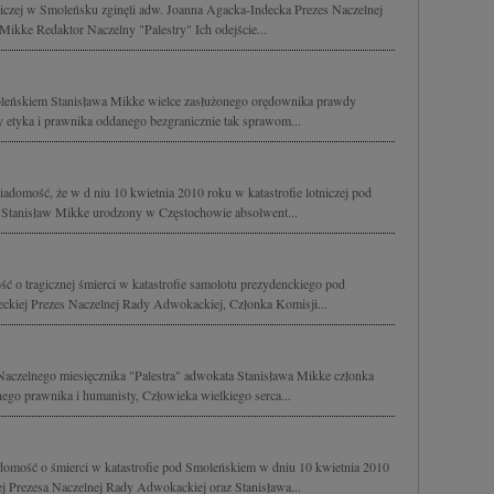
tniczej w Smoleńsku zginęli adw. Joanna Agacka-Indecka Prezes Naczelnej
ikke Redaktor Naczelny "Palestry" Ich odejście...
moleńskiem Stanisława Mikke wielce zasłużonego orędownika prawdy
y etyka i prawnika oddanego bezgranicznie tak sprawom...
adomość, że w d niu 10 kwietnia 2010 roku w katastrofie lotniczej pod
 Stanisław Mikke urodzony w Częstochowie absolwent...
 o tragicznej śmierci w katastrofie samolotu prezydenckiego pod
ckiej Prezes Naczelnej Rady Adwokackiej, Członka Komisji...
 Naczelnego miesięcznika "Palestra" adwokata Stanisława Mikke członka
go prawnika i humanisty, Człowieka wielkiego serca...
omość o śmierci w katastrofie pod Smoleńskiem w dniu 10 kwietnia 2010
j Prezesa Naczelnej Rady Adwokackiej oraz Stanisława...