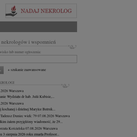
 nekrologów i wspomnień
zwisko lub numer ogłoszenia:
+ szukanie zaawansowane
KROLOGI
8.2026
Warszawa
anie Wydziału dr hab. Julii Kubisie,...
8.2026
Warszawa
j kochanej i dzielnej Marylce Butruk...
 Tadeusz Duniec
wiek: 79
07.08.2026
Warszawa
lkim żalem przyjęliśmy wiadomość, że 29...
rzata Kościelska
07.08.2026
Warszawa
u 3 sierpnia 2026 roku zmarła Profesor...