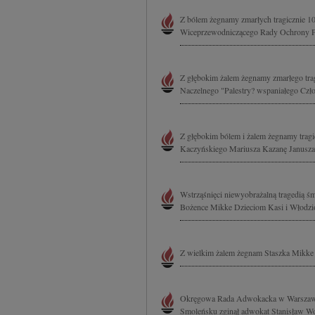
Z bólem żegnamy zmarłych tragicznie 1
Wiceprzewodniczącego Rady Ochrony Pa
Z głębokim żalem żegnamy zmarłego tra
Naczelnego "Palestry? wspaniałego Czł
Z głębokim bólem i żalem żegnamy tragi
Kaczyńskiego Mariusza Kazanę Janusza 
Wstrząśnięci niewyobrażalną tragedią ś
Bożence Mikke Dzieciom Kasi i Włodzio
Z wielkim żalem żegnam Staszka Mikke 
Okręgowa Rada Adwokacka w Warszawie z
Smoleńsku zginął adwokat Stanisław Wo