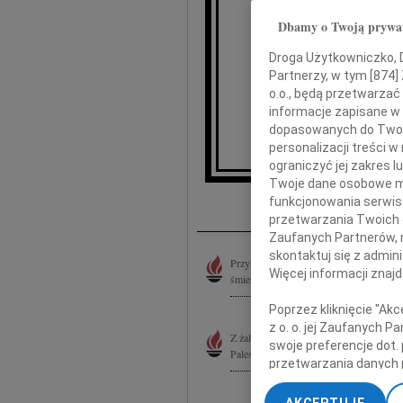
Dbamy o Twoją prywa
Droga Użytkowniczko, Dr
Partnerzy, w tym [
874
]
o.o., będą przetwarzać 
Bar
informacje zapisane w
dopasowanych do Twoich
or
personalizacji treści 
ograniczyć jej zakres
Twoje dane osobowe mo
I
funkcjonowania serwisó
przetwarzania Twoich da
Zaufanych Partnerów, 
skontaktuj się z admin
Przyrodniemu Rodzeństwu Kasi i Włodzi
Więcej informacji znaj
śmiercią naszego Taty Stanisława Mikke
Poprzez kliknięcie "Ak
z o. o. jej Zaufanych 
Z żalem i smutkiem żegnamy Pielgrzyma 
swoje preferencje dot.
Palestry, pisarza, publicystę. Niezastąp
przetwarzania danych 
„Ustawienia zaawansow