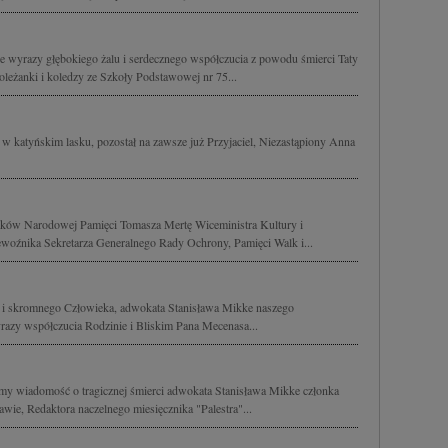
 wyrazy głębokiego żalu i serdecznego współczucia z powodu śmierci Taty
koleżanki i koledzy ze Szkoły Podstawowej nr 75...
 w katyńskim lasku, pozostał na zawsze już Przyjaciel, Niezastąpiony Anna
ów Narodowej Pamięci Tomasza Mertę Wiceministra Kultury i
oźnika Sekretarza Generalnego Rady Ochrony, Pamięci Walk i...
go i skromnego Człowieka, adwokata Stanisława Mikke naszego
razy współczucia Rodzinie i Bliskim Pana Mecenasa...
my wiadomość o tragicznej śmierci adwokata Stanisława Mikke członka
e, Redaktora naczelnego miesięcznika "Palestra"...