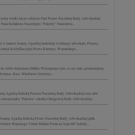
raża wielki żal po odejściu Pani Prezes Naczelnej Rady Adwokackiej
 Pana Redaktora Naczelnego "Palestry" Stanisława...
ć o śmierci Joanny Agackiej-Indeckiej wybitnego adwokata, Prezesa
omisji Kodyfikacyjnej Prawa Karnego, Wspaniałego...
do siebie Stanisława Mikke Wstrząśnięci tym, co się stało, przekazujemy
Bożence, Kasi, Włodziowi Jesteśmy...
nnę Agacką-Indecką Prezesa Naczelnej Rady Adwokackiej oraz adw.
 miesięcznika "Palestra" członka Okręgowej Rady Adwokackiej...
Joannę Agacką-Indecką Prezes Naczelnej Rady Adwokackiej ppłk.
rderu Wojennego Virtuti Militari Posła na Sejm RP Izabelę...