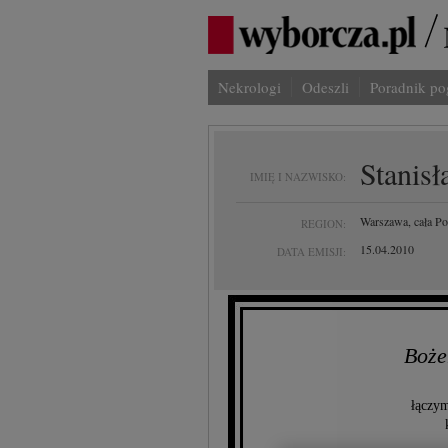
Nekrologi
Odeszli
Poradnik p
Stanis
IMIĘ I NAZWISKO:
Warszawa, cała Po
REGION:
15.04.2010
DATA EMISJI:
Boże
łączym