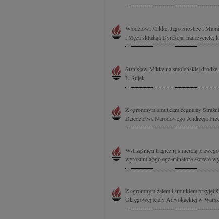
Włodziowi Mikke, Jego Siostrze i Mamie
i Męża składają Dyrekcja, nauczyciele, 
Stanisław Mikke na smoleńskiej drodze,
Ł. Sułek
Z ogromnym smutkiem żegnamy Strażnik
Dziedzictwa Narodowego Andrzeja Przew
Wstrząśnięci tragiczną śmiercią prawe
wyrozumiałego egzaminatora szczere wy
Z ogromnym żalem i smutkiem przyjęliś
Okręgowej Rady Adwokackiej w Warszawi