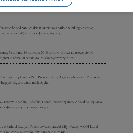
USTAWIENIA ZAAWANSOWANE
ela Stanisława Mikke łączymy się w bólu z Bożenką, Kasią i Włodziem
nerzy i Agora S.A. możemy przetwarzać dane osobowe w następującyc
 i wsparcia Anna i Dariusz Czamarscy z dziećmi
okalizacyjnych. Aktywne skanowanie charakterystyki urządzenia do ce
cji na urządzeniu lub dostęp do nich. Spersonalizowane reklamy i tre
w i ulepszanie usług.
Lista Zaufanych Partnerów
katastrofie pod Smoleńskiem Stanisława Mikke wielkiego patriotę,
 Bożenie, Kasi i Włodziowi składamy wyrazy...
amy, że w dniu 10 kwietnia 2010 roku, w drodze na uroczystości
ł tragicznie adwokat Stanisław Mikke najdroższy Mąż i...
 o tragicznej śmierci Pani Prezes Joanny Agackiej-Indeckiej Mecenasa
jących się z ostatnią misją życia...
dw. Joanny Agackiej-Indeckiej Prezes Naczelnej Rady Adwokackiej i adw.
try składamy wyrazy najgłębszego...
o śmierci licznych Przedstawicieli naszej elity władzy, wśród której
 Mikke Zrobię wszystko, aby pamięć o Nim nie...