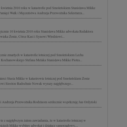
0 kwietnia 2010 roku w katastrofie pod Smoleńskiem Stanisława Mikke
mięci Walk i Męczeństwa Andrzeja Przewoźnika Sekretarza...
gicznie 10 kwietnia 2010 roku Stanisława Mikke adwokata Redaktora
owieka Żonie, Córce Kasi i Synowi Włodziowi...
cznie zmarłych w katastrofie lotniczej pod Smoleńskiem Lecha
Kochanowskiego Stefana Melaka Stanisława Mikke Piotra...
mierci Stasia Mikke w katastrowie lotniczej pod Smoleńskiem Żonie
wi Siostrze Radochnie Nowak wyrazy najgłębszego...
i Andrzeja Przewoźnika Rodzinom serdecznie współczuję Jan Ordyński
 najgłębszym żalem zawiadamia, że w katastrofie lotniczej w
jciech Mikke wybitny adwokat i działacz samorządowy,...