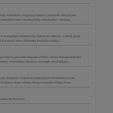
śmy wiadomość o tragicznej śmierci w katastrofie lotniczej pod
Indeckiej Prezes Naczelnej Rady Adwokackiej Adwokata...
trząśnięta wiadomością o katastrofie lotniczej, w której zginął
ch Kaczyński wraz z Małżonką Marią Kaczyńską i...
ęci śmiercią adwokata Stanisława Mikke członka Warszawskiej Izby
nisty, wieloletniego działacza samorządu adwokackiego,...
cznie Zmarłych w katastrofie lotniczej pod Smoleńskiem Lecha
Kochanowskiego Stefana Melaka Stanisława Mikke Piotra...
wokata Jan Borowicz