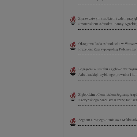
Z prawdziwym smutkiem i żalem przyjęli
Smoleńskiem Adwokat Joanny Agackiej-
Okręgowa Rada Adwokacka w Warszawie ws
Prezydent Rzeczypospolitej Polskiej Le
Pogrążeni w smutku i głęboko wstrząśni
Adwokackiej, wybitnego prawnika i huma
Z głębokim bólem i żalem żegnamy tragi
Kaczyńskiego Mariusza Kazanę Janusza 
Żegnam Drogiego Stanisława Mikke ad