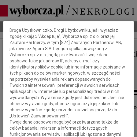
Dbamy o Twoją prywatność
Nekrologi
Odeszli
Poradnik pogrzebowy
Droga Użytkowniczko, Drogi Użytkowniku, jeśli wyrazisz
zgodę klikając "Akceptuję", Wyborcza sp. z o.o. oraz jej
Zaufani Partnerzy, w tym [
874
] Zaufanych Partnerów IAB,
jak również Agora S.A. będąca spółką powiązaną z
Krzysztof Krzemienieck
IMIĘ I NAZWISKO:
Wyborcza sp. z o.o., będą przetwarzać Twoje dane
osobowe takie jak adresy IP, adresy e-mail czy
identyfikatory plików cookie lub inne informacje zapisane w
Kraków
REGION:
tych plikach do celów marketingowych, w szczególności
14.04.2016
DATA EMISJI:
na potrzeby wyświetlania reklam dopasowanych do
Twoich zainteresowań i preferencji w swoich serwisach,
aplikacjach i w Internecie lub personalizacji treści w nich
wyświetlanych. Wyrażenie zgody jest dobrowolne. Jeśli nie
chcesz wyrazić zgody, chcesz ograniczyć jej zakres lub
Z głębokim żalem i smutkiem przyjęliśmy wiadom
chcesz wycofać zgodę uprzednio udzieloną przejdź do
„Ustawień Zaawansowanych”.
Twoje dane osobowe mogą być przetwarzane także do
o śmierci naszego Kolegi
celów badania i mierzenia informacji dotyczących
funkcjonowania serwisów i aplikacji lub łączone z danymi