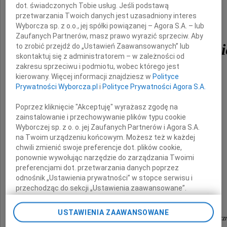
dot. świadczonych Tobie usług. Jeśli podstawą
dr hab. n. med.
przetwarzania Twoich danych jest uzasadniony interes
Wyborcza sp. z o.o., jej spółki powiązanej – Agora S.A. – lub
Zaufanych Partnerów, masz prawo wyrazić sprzeciw. Aby
Krzysztofa Krzemienieck
to zrobić przejdź do „Ustawień Zaawansowanych” lub
skontaktuj się z administratorem – w zależności od
zakresu sprzeciwu i podmiotu, wobec którego jest
kierowany. Więcej informacji znajdziesz w
Polityce
Kierownika Oddziału Klinicznego Onkologii
Prywatności Wyborcza.pl
i
Polityce Prywatności Agora S.A.
Szpitala Uniwersyteckiego w Krakowie.
Poprzez kliknięcie "Akceptuję" wyrażasz zgodę na
zainstalowanie i przechowywanie plików typu cookie
Wyborczej sp. z o. o. jej Zaufanych Partnerów i Agora S.A.
Rodzinie i Bliskim
na Twoim urządzeniu końcowym. Możesz też w każdej
chwili zmienić swoje preferencje dot. plików cookie,
ponownie wywołując narzędzie do zarządzania Twoimi
preferencjami dot. przetwarzania danych poprzez
składamy
odnośnik „Ustawienia prywatności” w stopce serwisu i
wyrazy głębokiego współczucia
przechodząc do sekcji „Ustawienia zaawansowane”.
Zmiana ustawień plików cookie możliwa jest także za
pomocą ustawień przeglądarki.
USTAWIENIA ZAAWANSOWANE
Zarząd Oddziału Polskiego Towarzystwa Onkologicz