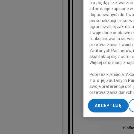
o.o., będą przetwarzać 
informacje zapisane w
dopasowanych do Twoich
Kr
personalizacji treści 
ograniczyć jej zakres
Twoje dane osobowe mo
funkcjonowania serwisó
przetwarzania Twoich da
wieloletnie
Zaufanych Partnerów, 
skontaktuj się z admin
Więcej informacji znaj
Poprzez kliknięcie "Ak
z o. o. jej Zaufanych 
swoje preferencje dot.
przetwarzania danych 
„Ustawienia zaawansow
najs
AKCEPTUJĘ
My, nasi Zaufani Part
dokładnych danych geol
Przechowywanie informa
Podla
treści, badnie odbiorcó