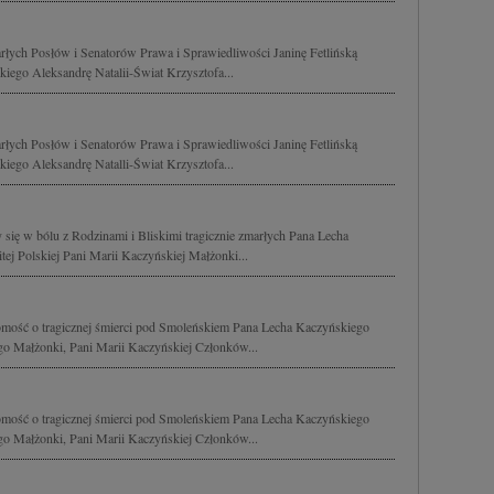
rłych Posłów i Senatorów Prawa i Sprawiedliwości Janinę Fetlińską
ego Aleksandrę Natalii-Świat Krzysztofa...
rłych Posłów i Senatorów Prawa i Sprawiedliwości Janinę Fetlińską
ego Aleksandrę Natalli-Świat Krzysztofa...
 się w bólu z Rodzinami i Bliskimi tragicznie zmarłych Pana Lecha
ej Polskiej Pani Marii Kaczyńskiej Małżonki...
mość o tragicznej śmierci pod Smoleńskiem Pana Lecha Kaczyńskiego
ego Małżonki, Pani Marii Kaczyńskiej Członków...
mość o tragicznej śmierci pod Smoleńskiem Pana Lecha Kaczyńskiego
ego Małżonki, Pani Marii Kaczyńskiej Członków...