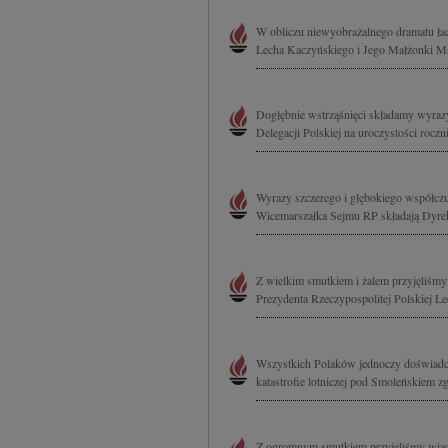
W obliczu niewyobrażalnego dramatu łac
Lecha Kaczyńskiego i Jego Małżonki Mar
Dogłębnie wstrząśnięci składamy wyrazy
Delegacji Polskiej na uroczystości roczn
Wyrazy szczerego i głębokiego współczu
Wicemarszałka Sejmu RP składają Dyre
Z wielkim smutkiem i żalem przyjęliśmy 
Prezydenta Rzeczypospolitej Polskiej 
Wszystkich Polaków jednoczy doświadcze
katastrofie lotniczej pod Smoleńskiem z
Z ogromnym smutkiem przyjęliśmy wiado