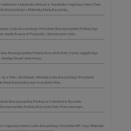
wiadomość o katastrofie lotniczej w Smoleńsku i tragicznej śmierci Pana
Lecha Kaczyńskiego z Małżonką Marią Kaczyńską...
namy Lecha Kaczyńskiego Prezydenta Rzeczypospolitej Polskiej Jego
e zmarłych naszych Przyjaciół, z którymi przez wiele...
ejmu Rzeczypospolitej Polskiej Krzysztofa Putry wyrazy najgłębszego
 składają Zarząd i pracownicy...
y się w bólu z Rodzinami i Bliskimi Lecha Kaczyńskiego Prezydenta
ki Marii Kaczyńskiej oraz wszystkich Ofiar...
ydenta Rzeczypospolitej Polskiej na Uchodźstwie Ryszarda
eczypospolitej Polskiej Krzysztofa Putry Prawosławnego...
ć o tragicznej śmierci Lecha Kaczyńskiego Prezydenta RP i Jego Małżonki
 towarzyszących Im w tym tragicznym,...