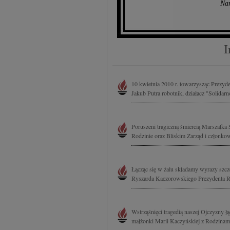
Na
I
10 kwietnia 2010 r. towarzysząc Prezyden
Jakub Putra robotnik, działacz "Solidarn
Poruszeni tragiczną śmiercią Marszałk
Rodzinie oraz Bliskim Zarząd i członko
Łącząc się w żalu składamy wyrazy sz
Ryszarda Kaczorowskiego Prezydenta Rz
Wstrząśnięci tragedią naszej Ojczyzny 
małżonki Marii Kaczyńskiej z Rodzinami