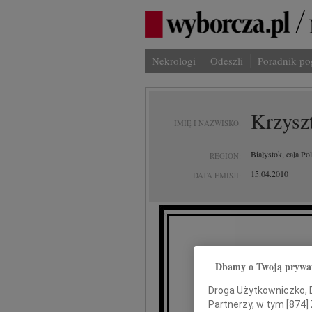
Nekrologi
Odeszli
Poradnik p
Krzyszt
IMIĘ I NAZWISKO:
Białystok, cała Po
REGION:
15.04.2010
DATA EMISJI:
Dbamy o Twoją prywa
przyjęliś
Droga Użytkowniczko, Dr
Partnerzy, w tym [
874
]