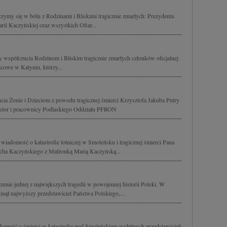
zymy się w bólu z Rodzinami i Bliskimi tragicznie zmarłych: Prezydenta
ii Kaczyńskiej oraz wszystkich Ofiar...
 współczucia Rodzinom i Bliskim tragicznie zmarłych członków oficjalnej
icowe w Katyniu, którzy...
cia Żonie i Dzieciom z powodu tragicznej śmierci Krzysztofa Jakuba Putry
ktor i pracownicy Podlaskiego Oddziału PFRON
wiadomość o katastrofie lotniczej w Smoleńsku i tragicznej śmierci Pana
Lecha Kaczyńskiego z Małżonką Marią Kaczyńską...
nie jednej z największych tragedii w powojennej historii Polski. W
ginął najwyższy przedstawiciel Państwa Polskiego,...
mość o śmierci w katastrofie pod Smoleńskiem wybitnych przedstawicieli