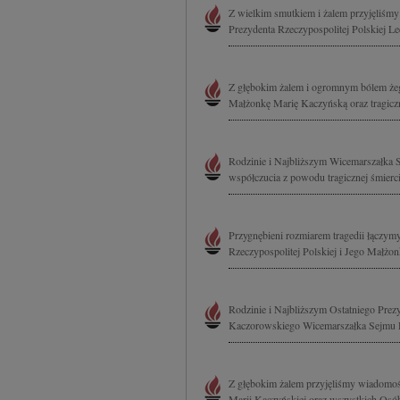
Z wielkim smutkiem i żalem przyjęliśmy 
Prezydenta Rzeczypospolitej Polskiej 
Z głębokim żalem i ogromnym bólem żeg
Małżonkę Marię Kaczyńską oraz tragiczni
Rodzinie i Najbliższym Wicemarszałka S
współczucia z powodu tragicznej śmierci
Przygnębieni rozmiarem tragedii łączym
Rzeczypospolitej Polskiej i Jego Małżon
Rodzinie i Najbliższym Ostatniego Prez
Kaczorowskiego Wicemarszałka Sejmu Rz
Z głębokim żalem przyjęliśmy wiadomoś
Marii Kaczyńskiej oraz wszystkich Osób