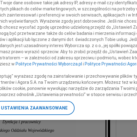
Twoje dane osobowe takie jak adresy IP, adresy e-mail czy identyfikato
07.0
 tych plikach do celów marketingowych, w szczególności na potrzeby 
Monic
 zainteresowań i preferencji w swoich serwisach, aplikacjach i w Int
+ wię
zysztofa Putry
w nich wyświetlanych. Wyrażenie zgody jest dobrowolne. Jeśli nie chce
NAJNOWS
 lub chcesz wycofać zgodę uprzednio udzieloną przejdź do „Ustawień
gą być przetwarzane także do celów badania i mierzenia informacji
07.0
w i aplikacji lub łączone z danymi dot. świadczonych Tobie usług. Jeś
07.0
Wicemarszałka Sejmu,
nych jest uzasadniony interes Wyborcza sp. z o.o., jej spółki powiąza
go Parlamentarzysty Ziemi Podlaskiej
Jacek
masz prawo wyrazić sprzeciw. Aby to zrobić przejdź do „Ustawień Z
Małgo
istratorem – w zależności od zakresu sprzeciwu i podmiotu, wobec któ
Marek
Pogrążonej w żałobie
dziesz w
Polityce Prywatności Wyborcza.pl
i
Polityce Prywatności Agor
Jerzy
Asia
Rodzinie
ceptuję" wyrażasz zgodę na zainstalowanie i przechowywanie plików t
07.0
Partnerów i Agora S.A. na Twoim urządzeniu końcowym. Możesz też w ka
Eugen
 plików cookie, ponownie wywołując narzędzie do zarządzania Twoimi 
składamy
Kryst
poprzez odnośnik „Ustawienia prywatności” w stopce serwisu i przec
ane”. Zmiana ustawień plików cookie możliwa jest także za pomocą u
+ wię
zczersze wyrazy współczucia.
USTAWIENIA ZAAWANSOWANE
nerzy i Agora S.A. możemy przetwarzać dane osobowe w następującyc
okalizacyjnych. Aktywne skanowanie charakterystyki urządzenia do ce
Dyrekcja i pracownicy
cji na urządzeniu lub dostęp do nich. Spersonalizowane reklamy i tre
skiego Oddziału Wojewódzkiego
w i ulepszanie usług.
Lista Zaufanych Partnerów