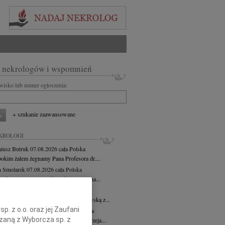
 nekrologów i wspomnień
zwisko lub numer ogłoszenia:
+ szukanie zaawansowane
KROLOGI
iusz Butruk
07.08.2026
cała Polska
bokim żalem żegnamy Pana Profesora dr....
 Smolarek
07.08.2026
cała Polska
odu śmierci Pana nadinspektora Zenona...
awa Myśliwska
07.08.2026
cała Polska
bokim żalem żegnamy Wacławę Myśliwską z...
. z o.o. oraz jej Zaufani
zej Morozowski
07.08.2026
cała Polska
ązaną z Wyborcza sp. z
bokim smutkiem i żalem żegnamy Andrzeja...