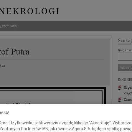
ogrzebowy
Szukaj
of Putra
Imię i na
lska
INNE NE
Eugen
Z głę
Zenon
Z wielkim bólem
Z pow
Wacł
tność
my wiadomość o tragicznej śmierci
Z głę
ogi Użytkowniku, jeśli wyrazisz zgodę klikając "Akceptuję", Wyborcza sp
Andr
 Zaufanych Partnerów IAB, jak również Agora S.A. będąca spółką powi
Z głę