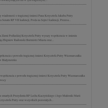
y wiadomość o tragicznej śmierci Pana Krzysztofa Jakuba Putry
Senatu RP VII kadencji, Posła na Sejm I kadencji, Prezesa...
 Ziemi Podlaskiej Krzysztofa Putry wyrazy współczucia w imieniu
ją Zbigniew Radomski Burmistrz Miasta oraz...
półczucia z powodu tragicznej śmierci Krzysztofa Putry Wicemarszałka
w Białymstoku
 współczucia z powodu tragicznej śmierci Krzysztofa Putry Wicemarszałka
owscy
e zmarłych Prezydenta RP Lecha Kaczyńskiego i Jego Małżonki Marii
ysztofa Putry oraz wszystkich pozostałych...