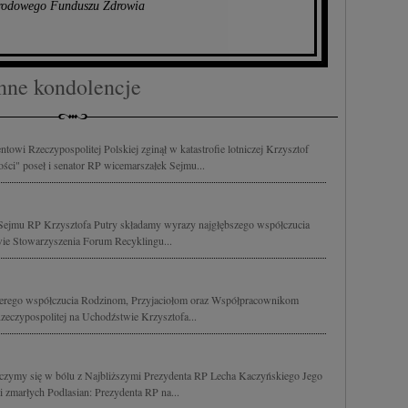
rodowego Funduszu Zdrowia
nne kondolencje
towi Rzeczypospolitej Polskiej zginął w katastrofie lotniczej Krzysztof
ości" poseł i senator RP wicemarszałek Sejmu...
a Sejmu RP Krzysztofa Putry składamy wyrazy najgłębszego współczucia
wie Stowarzyszenia Forum Recyklingu...
czerego współczucia Rodzinom, Przyjaciołom oraz Współpracownikom
eczypospolitej na Uchodźstwie Krzysztofa...
łączymy się w bólu z Najbliższymi Prezydenta RP Lecha Kaczyńskiego Jego
 zmarłych Podlasian: Prezydenta RP na...