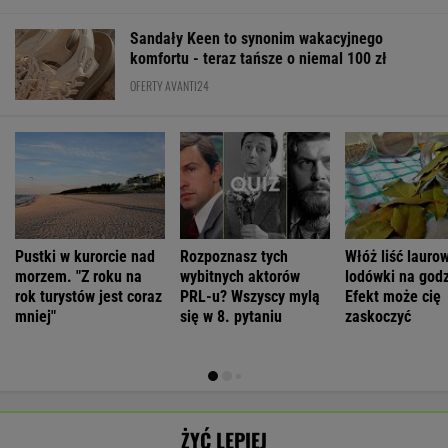
Sandały Keen to synonim wakacyjnego
komfortu - teraz tańsze o niemal 100 zł
OFERTY AVANTI24
Pustki w kurorcie nad
Rozpoznasz tych
Włóż liść lauro
morzem. "Z roku na
wybitnych aktorów
lodówki na godz
rok turystów jest coraz
PRL-u? Wszyscy mylą
Efekt może cię
mniej"
się w 8. pytaniu
zaskoczyć
ŻYĆ LEPIEJ