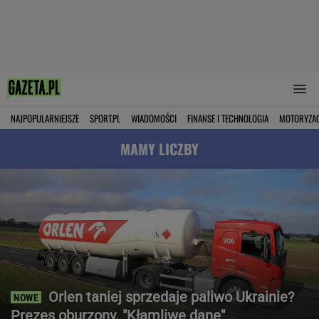
NAJPOPULARNIEJSZE
SPORT.PL
WIADOMOŚCI
FINANSE I TECHNOLOGIA
MOTORYZA
MAMY LICZBY
Orlen taniej sprzedaje paliwo Ukrainie?
Prezes oburzony. "Kłamliwe dane"