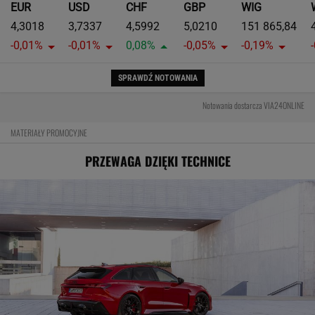
EUR
USD
CHF
GBP
WIG
4,3018
3,7337
4,5992
5,0210
151 865,84
-0,01%
-0,01%
0,08%
-0,05%
-0,19%
SPRAWDŹ NOTOWANIA
Notowania dostarcza VIA24ONLINE
MATERIAŁY PROMOCYJNE
PRZEWAGA DZIĘKI TECHNICE