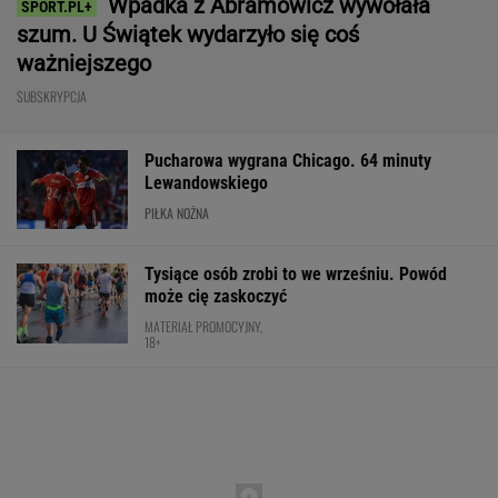
Wpadka z Abramowicz wywołała
szum. U Świątek wydarzyło się coś
ważniejszego
SUBSKRYPCJA
Pucharowa wygrana Chicago. 64 minuty
Lewandowskiego
PIŁKA NOŻNA
Tysiące osób zrobi to we wrześniu. Powód
może cię zaskoczyć
MATERIAŁ PROMOCYJNY,
18+