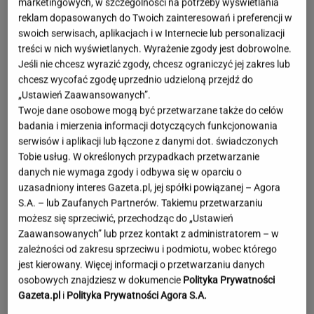
marketingowych, w szczególności na potrzeby wyświetlania
reklam dopasowanych do Twoich zainteresowań i preferencji w
swoich serwisach, aplikacjach i w Internecie lub personalizacji
treści w nich wyświetlanych. Wyrażenie zgody jest dobrowolne.
Jeśli nie chcesz wyrazić zgody, chcesz ograniczyć jej zakres lub
chcesz wycofać zgodę uprzednio udzieloną przejdź do
„Ustawień Zaawansowanych”.
Twoje dane osobowe mogą być przetwarzane także do celów
badania i mierzenia informacji dotyczących funkcjonowania
serwisów i aplikacji lub łączone z danymi dot. świadczonych
Tobie usług. W określonych przypadkach przetwarzanie
danych nie wymaga zgody i odbywa się w oparciu o
uzasadniony interes Gazeta.pl, jej spółki powiązanej – Agora
S.A. – lub Zaufanych Partnerów. Takiemu przetwarzaniu
możesz się sprzeciwić, przechodząc do „Ustawień
Zaawansowanych” lub przez kontakt z administratorem – w
zależności od zakresu sprzeciwu i podmiotu, wobec którego
jest kierowany. Więcej informacji o przetwarzaniu danych
osobowych znajdziesz w dokumencie
Polityka Prywatności
Księżniczka musi iść do wojska. Tyle czasu
Gazeta.pl
i
Polityka Prywatności Agora S.A.
spędzi w armii