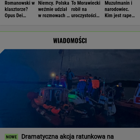
Romanowski w
Niemcy. Polska
To Morawiecki
Muzułmanin i
klasztorze?
weźmie udział
robił na
narodowiec.
Opus Dei
w rozmowach o
uroczystości
Kim jest raper,
reaguje na
zagrożeniach
Nawrockiego.
który wystąpił
słowa Bodnara
Jest nagranie.
przed
"Skandal"
Nawrockim?
WIADOMOŚCI
Dramatyczna akcja ratunkowa na