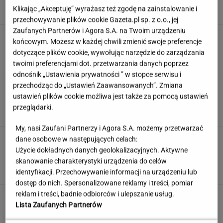
Klikając „Akceptuję” wyrażasz też zgodę na zainstalowanie i
przechowywanie plików cookie Gazeta.pl sp. z o.o., jej
Zaufanych Partnerów i Agora S.A. na Twoim urządzeniu
Rekord padł w niewielkim stawie. Taki okaz
końcowym. Możesz w każdej chwili zmienić swoje preferencje
trafia się bardzo rzadko
dotyczące plików cookie, wywołując narzędzie do zarządzania
twoimi preferencjami dot. przetwarzania danych poprzez
odnośnik „Ustawienia prywatności ” w stopce serwisu i
przechodząc do „Ustawień Zaawansowanych”. Zmiana
Geograficzny quiz wyłoni ekspertów. Tylko
ustawień plików cookie możliwa jest także za pomocą ustawień
30% z was zdobywa komplet!
przeglądarki.
My, nasi Zaufani Partnerzy i Agora S.A. możemy przetwarzać
Edukacja domowa nie dla każdego. Jak
dane osobowe w następujących celach:
rozpoznać, że dziecko potrzebuje innego
Użycie dokładnych danych geolokalizacyjnych. Aktywne
modelu nauki?
skanowanie charakterystyki urządzenia do celów
identyfikacji. Przechowywanie informacji na urządzeniu lub
MATERIAŁ PROMOCYJNY
dostęp do nich. Spersonalizowane reklamy i treści, pomiar
reklam i treści, badnie odbiorców i ulepszanie usług.
Wakacyjne aktywności a kurzajki. O czym
Lista Zaufanych Partnerów
warto pamiętać, by uniknąć problemu?
MATERIAŁ PROMOCYJNY