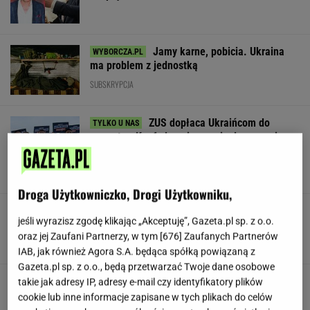
Jamy karne, pobicia. Ukraina
ma problem z jednostką
SUBSKRYPCJA
ZUS dopłaca Ukraińcom do
emerytur. Konfederacja grzmi, ale zapomina o
ważnej rzeczy
LESZEK KOSTRZEWSKI
Droga Użytkowniczko, Drogi Użytkowniku,
Duda ułaskawił Wąsika i
jeśli wyrazisz zgodę klikając „Akceptuję”, Gazeta.pl sp. z o.o.
Kamińskiego, jego nie. "Skazał mnie Pan na
oraz jej Zaufani Partnerzy, w tym [
676
] Zaufanych Partnerów
karę śmierci"
IAB, jak również Agora S.A. będąca spółką powiązaną z
Gazeta.pl sp. z o.o., będą przetwarzać Twoje dane osobowe
Urzędnicy pukają do domów. Chcą paragonów
takie jak adresy IP, adresy e-mail czy identyfikatory plików
cookie lub inne informacje zapisane w tych plikach do celów
MATERIAŁ PROMOCYJNY