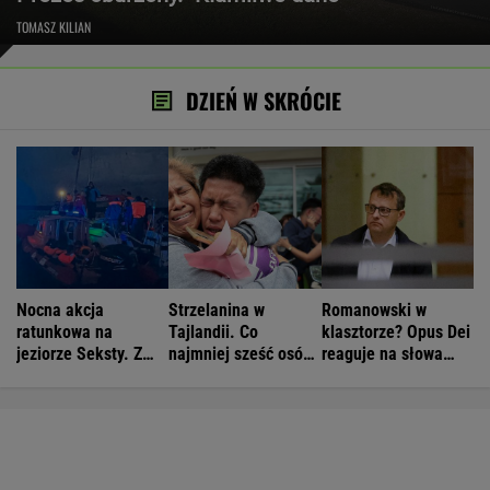
TOMASZ KILIAN
DZIEŃ W SKRÓCIE
Nocna akcja
Strzelanina w
Romanowski w
ratunkowa na
Tajlandii. Co
klasztorze? Opus Dei
jeziorze Seksty. Z
najmniej sześć osób
reaguje na słowa
wody wyciągnięto
nie żyje
Bodnara
ponad 30 osób