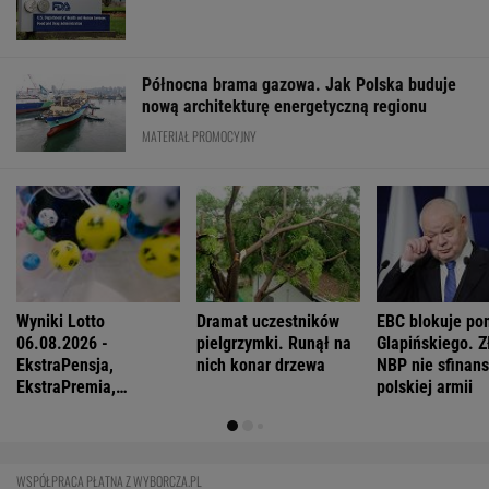
Północna brama gazowa. Jak Polska buduje
nową architekturę energetyczną regionu
MATERIAŁ PROMOCYJNY
Wyniki Lotto
Dramat uczestników
EBC blokuje po
06.08.2026 -
pielgrzymki. Runął na
Glapińskiego. Z
EkstraPensja,
nich konar drzewa
NBP nie sfinans
EkstraPremia,
polskiej armii
Kaskada, Lotto,
LottoPlus, MiniLotto,
MultiMulti
WSPÓŁPRACA PŁATNA Z WYBORCZA.PL