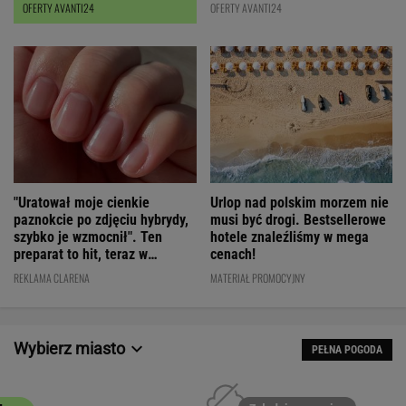
OFERTY AVANTI24
OFERTY AVANTI24
"Uratował moje cienkie
Urlop nad polskim morzem nie
paznokcie po zdjęciu hybrydy,
musi być drogi. Bestsellerowe
szybko je wzmocnił". Ten
hotele znaleźliśmy w mega
preparat to hit, teraz w
cenach!
świetnej cenie
REKLAMA CLARENA
MATERIAŁ PROMOCYJNY
Wybierz miasto
PEŁNA POGODA