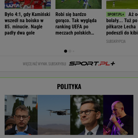
Było 4:1, gdy Kamiński
Robi się bardzo
Aż o
wszedł na boisko w
gorąco. Tak wygląda
bolały... Tuż p
85. minucie. Nagle
ranking UEFA po
piłkarze Lecha
padły dwa gole
meczach polskich
podeszli do kib
drużyn
"Słuchajcie!"
SUBSKRYPCJA
WIĘCEJ NIŻ WYNIK. SUBSKRYBUJ
POLITYKA