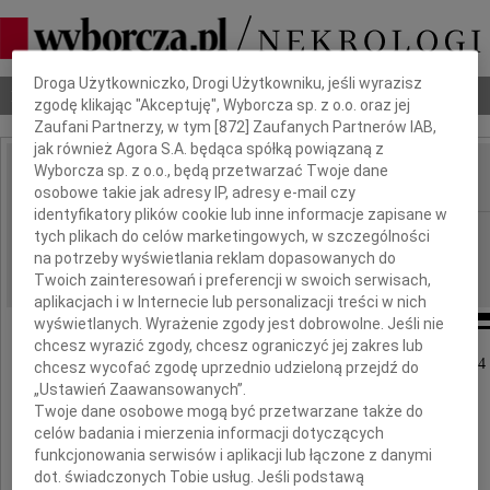
Dbamy o Twoją prywatność
Droga Użytkowniczko, Drogi Użytkowniku, jeśli wyrazisz
Nekrologi
Odeszli
Poradnik pogrzebowy
zgodę klikając "Akceptuję", Wyborcza sp. z o.o. oraz jej
Zaufani Partnerzy, w tym [
872
] Zaufanych Partnerów IAB,
jak również Agora S.A. będąca spółką powiązaną z
Wyborcza sp. z o.o., będą przetwarzać Twoje dane
osobowe takie jak adresy IP, adresy e-mail czy
IMIĘ I NAZWISKO:
identyfikatory plików cookie lub inne informacje zapisane w
Poznań
REGION:
tych plikach do celów marketingowych, w szczególności
na potrzeby wyświetlania reklam dopasowanych do
01.04.2016
DATA EMISJI:
Twoich zainteresowań i preferencji w swoich serwisach,
aplikacjach i w Internecie lub personalizacji treści w nich
wyświetlanych. Wyrażenie zgody jest dobrowolne. Jeśli nie
chcesz wyrazić zgody, chcesz ograniczyć jej zakres lub
W dniu 28 marca 2016 roku odeszła przeżywszy 84 
chcesz wycofać zgodę uprzednio udzieloną przejdź do
„Ustawień Zaawansowanych”.
Twoje dane osobowe mogą być przetwarzane także do
celów badania i mierzenia informacji dotyczących
funkcjonowania serwisów i aplikacji lub łączone z danymi
dot. świadczonych Tobie usług. Jeśli podstawą