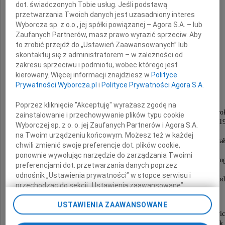
dot. świadczonych Tobie usług. Jeśli podstawą
przetwarzania Twoich danych jest uzasadniony interes
Wyborcza sp. z o.o., jej spółki powiązanej – Agora S.A. – lub
Zaufanych Partnerów, masz prawo wyrazić sprzeciw. Aby
to zrobić przejdź do „Ustawień Zaawansowanych” lub
skontaktuj się z administratorem – w zależności od
zakresu sprzeciwu i podmiotu, wobec którego jest
Michał Waliński
kierowany. Więcej informacji znajdziesz w
Polityce
Prywatności Wyborcza.pl
i
Polityce Prywatności Agora S.A.
Kulturoznawca, folklorysta, polonista,
Poprzez kliknięcie "Akceptuję" wyrażasz zgodę na
absolwent Uniwersytetu Wrocławskiego w 1971 ro
zainstalowanie i przechowywanie plików typu cookie
pracownik Uniwersytetu Śląskiego w latach 1974-1
Wyborczej sp. z o. o. jej Zaufanych Partnerów i Agora S.A.
długoletni nauczyciel języka polskiego,
na Twoim urządzeniu końcowym. Możesz też w każdej
filozofii i wiedzy o kulturze w II Liceum Ogólnokszt
chwili zmienić swoje preferencje dot. plików cookie,
im. Emilii Plater w Sosnowcu.
ponownie wywołując narzędzie do zarządzania Twoimi
Odznaczony Brązowym i Złotym Krzyżem Zasług
preferencjami dot. przetwarzania danych poprzez
oraz Medalem Komisji Edukacji Narodowej,
odnośnik „Ustawienia prywatności” w stopce serwisu i
wielokrotny laureat Nagrody Ministra Edukacji Naro
przechodząc do sekcji „Ustawienia zaawansowane”.
Zmiana ustawień plików cookie możliwa jest także za
Zmarły oddał swoje ciało
USTAWIENIA ZAAWANSOWANE
pomocą ustawień przeglądarki.
Śląskiemu Uniwersytetowi Medycznemu w Katowic
w ramach Programu Świadomej Donacji Zwłok.