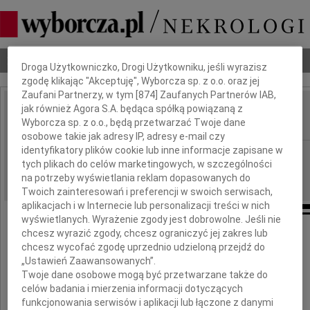
Dbamy o Twoją prywatność
Nekrologi
Odeszli
Poradnik pogrzebowy
Droga Użytkowniczko, Drogi Użytkowniku, jeśli wyrazisz
zgodę klikając "Akceptuję", Wyborcza sp. z o.o. oraz jej
Zaufani Partnerzy, w tym [
874
] Zaufanych Partnerów IAB,
jak również Agora S.A. będąca spółką powiązaną z
Michał Waliński
IMIĘ I NAZWISKO:
Wyborcza sp. z o.o., będą przetwarzać Twoje dane
osobowe takie jak adresy IP, adresy e-mail czy
identyfikatory plików cookie lub inne informacje zapisane w
Katowice
REGION:
tych plikach do celów marketingowych, w szczególności
01.04.2016
DATA EMISJI:
na potrzeby wyświetlania reklam dopasowanych do
Twoich zainteresowań i preferencji w swoich serwisach,
aplikacjach i w Internecie lub personalizacji treści w nich
wyświetlanych. Wyrażenie zgody jest dobrowolne. Jeśli nie
chcesz wyrazić zgody, chcesz ograniczyć jej zakres lub
W dniu 28 marca 2016 roku,
chcesz wycofać zgodę uprzednio udzieloną przejdź do
po długiej i ciężkiej chorobie
„Ustawień Zaawansowanych”.
zmarł w wieku 67 lat
Twoje dane osobowe mogą być przetwarzane także do
celów badania i mierzenia informacji dotyczących
funkcjonowania serwisów i aplikacji lub łączone z danymi