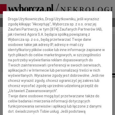
Dbamy o Twoją prywatność
Droga Użytkowniczko, Drogi Użytkowniku, jeśli wyrazisz
Nekrologi
Odeszli
Poradnik pogrzebowy
zgodę klikając "Akceptuję", Wyborcza sp. z o.o. oraz jej
Zaufani Partnerzy, w tym [
874
] Zaufanych Partnerów IAB,
jak również Agora S.A. będąca spółką powiązaną z
Wyborcza sp. z o.o., będą przetwarzać Twoje dane
osobowe takie jak adresy IP, adresy e-mail czy
IMIĘ I NAZWISKO:
identyfikatory plików cookie lub inne informacje zapisane w
Lublin
tych plikach do celów marketingowych, w szczególności
REGION:
na potrzeby wyświetlania reklam dopasowanych do
16.09.2009
DATA EMISJI:
Twoich zainteresowań i preferencji w swoich serwisach,
aplikacjach i w Internecie lub personalizacji treści w nich
wyświetlanych. Wyrażenie zgody jest dobrowolne. Jeśli nie
chcesz wyrazić zgody, chcesz ograniczyć jej zakres lub
Koledze
chcesz wycofać zgodę uprzednio udzieloną przejdź do
„Ustawień Zaawansowanych”.
Marcinowi Kiełbasie
Twoje dane osobowe mogą być przetwarzane także do
celów badania i mierzenia informacji dotyczących
funkcjonowania serwisów i aplikacji lub łączone z danymi
wyrazy głębokiego współczucia
dot. świadczonych Tobie usług. Jeśli podstawą
z powodu śmierci