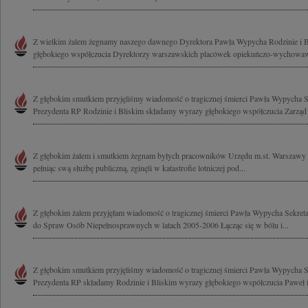
Z wielkim żalem żegnamy naszego dawnego Dyrektora Pawła Wypycha Rodzinie i 
głębokiego współczucia Dyrektorzy warszawskich placówek opiekuńczo-wychowa
Z głębokim smutkiem przyjęliśmy wiadomość o tragicznej śmierci Pawła Wypycha Se
Prezydenta RP Rodzinie i Bliskim składamy wyrazy głębokiego współczucia Zarząd i
Z głębokim żalem i smutkiem żegnam byłych pracowników Urzędu m.st. Warszawy 
pełniąc swą służbę publiczną, zginęli w katastrofie lotniczej pod...
Z głębokim żalem przyjęłam wiadomość o tragicznej śmierci Pawła Wypycha Sekret
do Spraw Osób Niepełnosprawnych w latach 2005-2006 Łącząc się w bólu i...
Z głębokim smutkiem przyjęliśmy wiadomość o tragicznej śmierci Pawła Wypycha Se
Prezydenta RP składamy Rodzinie i Bliskim wyrazy głębokiego współczucia Paweł i 