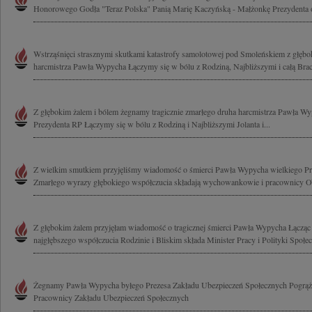
Honorowego Godła "Teraz Polska" Panią Marię Kaczyńską - Małżonkę Prezydenta 
Wstrząśnięci strasznymi skutkami katastrofy samolotowej pod Smoleńskiem z głęb
harcmistrza Pawła Wypycha Łączymy się w bólu z Rodziną, Najbliższymi i całą Braci
Z głębokim żalem i bólem żegnamy tragicznie zmarłego druha harcmistrza Pawła Wy
Prezydenta RP Łączymy się w bólu z Rodziną i Najbliższymi Jolanta i...
Z wielkim smutkiem przyjęliśmy wiadomość o śmierci Pawła Wypycha wielkiego Prz
Zmarłego wyrazy głębokiego współczucia składają wychowankowie i pracownicy
Z głębokim żalem przyjęłam wiadomość o tragicznej śmierci Pawła Wypycha Łącząc
najgłębszego współczucia Rodzinie i Bliskim składa Minister Pracy i Polityki Społecz
Żegnamy Pawła Wypycha byłego Prezesa Zakładu Ubezpieczeń Społecznych Pogrąże
Pracownicy Zakładu Ubezpieczeń Społecznych