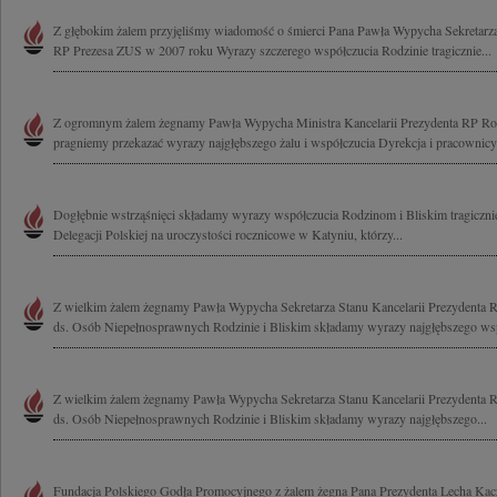
Z głębokim żalem przyjęliśmy wiadomość o śmierci Pana Pawła Wypycha Sekretarza
RP Prezesa ZUS w 2007 roku Wyrazy szczerego współczucia Rodzinie tragicznie...
Z ogromnym żalem żegnamy Pawła Wypycha Ministra Kancelarii Prezydenta RP Rod
pragniemy przekazać wyrazy najgłębszego żalu i współczucia Dyrekcja i pracownicy 
Dogłębnie wstrząśnięci składamy wyrazy współczucia Rodzinom i Bliskim tragicznie
Delegacji Polskiej na uroczystości rocznicowe w Katyniu, którzy...
Z wielkim żalem żegnamy Pawła Wypycha Sekretarza Stanu Kancelarii Prezydenta
ds. Osób Niepełnosprawnych Rodzinie i Bliskim składamy wyrazy najgłębszego wspó
Z wielkim żalem żegnamy Pawła Wypycha Sekretarza Stanu Kancelarii Prezydenta 
ds. Osób Niepełnosprawnych Rodzinie i Bliskim składamy wyrazy najgłębszego...
Fundacja Polskiego Godła Promocyjnego z żalem żegna Pana Prezydenta Lecha Kac