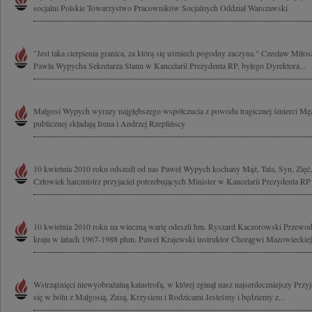
socjalni Polskie Towarzystwo Pracowników Socjalnych Oddział Warszawski
"Jest taka cierpienia granica, za którą się uśmiech pogodny zaczyna." Czesław Mi
Pawła Wypycha Sekretarza Stanu w Kancelarii Prezydenta RP, byłego Dyrektora...
Małgosi Wypych wyrazy najgłębszego współczucia z powodu tragicznej śmierci Mę
publicznej składają Irena i Andrzej Rzeplińscy
10 kwietnia 2010 roku odszedł od nas Paweł Wypych kochany Mąż, Tata, Syn, Zięć,
Człowiek harcmistrz przyjaciel potrzebujących Minister w Kancelarii Prezydenta RP
10 kwietnia 2010 roku na wieczną wartę odeszli hm. Ryszard Kaczorowski Przewo
kraju w latach 1967-1988 phm. Paweł Krajewski instruktor Chorągwi Mazowieckiej
Wstrząśnięci niewyobrażalną katastrofą, w której zginął nasz najserdeczniejszy Prz
się w bólu z Małgosią, Zuzą, Krzysiem i Rodzicami Jesteśmy i będziemy z...