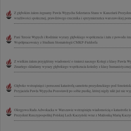
Z głębokim żalem żegnamy Pawła Wypycha Sekretarza Stanu w Kancelarii Prezyden
wrażliwości społecznej, prawdziwego rzecznika i sprzymierzeńca warszawskiej pomo
Pani Teresie Wypych i Rodzinie wyrazy głębokiego współczucia i żalu z powodu śmi
Współpracownicy z Studium Stomatologii CMKP-Fieldorfa
Z wielkim żalem przyjęliśmy wiadomość o śmierci naszego Kolegi z klasy Pawła Wy
Zmarłego składamy wyrazy głębokiego współczucia koledzy z klasy humanistyczne
Głęboko wstrząśnięci i poruszeni katastrofą samolotu prezydenckiego pod Smoleńs
Przyjaciela Pawła Wypycha Pozostawił po sobie pustkę, której nigdy nikt już nie wype
Okręgowa Rada Adwokacka w Warszawie wstrząśnięta wiadomością o katastrofie lotn
Prezydent Rzeczypospolitej Polskiej Lech Kaczyński wraz z Małżonką Marią Kaczyńs