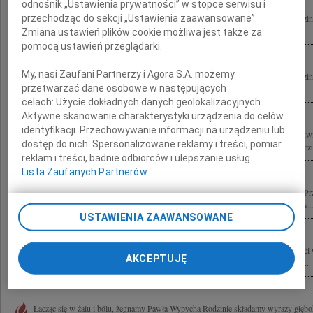
odnośnik „Ustawienia prywatności” w stopce serwisu i
przechodząc do sekcji „Ustawienia zaawansowane”.
Wyrazy głębokiego żalu i współczucia Małgosi, Zuzi, Krzysiowi i najbliższej Rodzin
Pawła Wypycha składają Elżbieta i Andrzej Olszewscy z dziećmi
Zmiana ustawień plików cookie możliwa jest także za
pomocą ustawień przeglądarki.
My, nasi Zaufani Partnerzy i Agora S.A. możemy
Wyrazy głębokiego żalu i współczucia Małgosi, Zuzi, Krzysiowi i najbliższej Rodzin
przetwarzać dane osobowe w następujących
Pawła Wypycha składają Elżbieta i Andrzej Olszewscy z dziećmi
celach:
Użycie dokładnych danych geolokalizacyjnych.
Aktywne skanowanie charakterystyki urządzenia do celów
identyfikacji. Przechowywanie informacji na urządzeniu lub
Rodzinie tragicznie zmarłego w katastrofie lotniczej pod Smoleńskiem w dniu 10 kw
dostęp do nich. Spersonalizowane reklamy i treści, pomiar
Wypycha Sekretarza Stanu w Kancelarii Prezydenta RP wyrazy głębokiego współczuc
reklam i treści, badnie odbiorców i ulepszanie usług.
Lista Zaufanych Partnerów
10 kwietnia 2010 roku w katastrofie lotniczej pod Smoleńskiem zginął nasz drogi Pr
kochający Syn, Mąż i Ojciec Paweł Wypych Odszedł na zawsze i pozostawił nas w..
USTAWIENIA ZAAWANSOWANE
Żonie i najbliższej Rodzinie Pana Pawła Wypycha z powodu Jego tragicznej śmierci
AKCEPTUJĘ
składają Dyrekcja i pracownicy Domu Pomocy Społecznej w Warszawie, przy ul....
Łącząc się w żalu i bólu, żegnamy Pawła Wypycha Rodzinie składamy wyrazy głęb