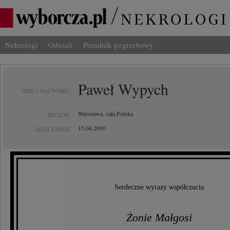
Nekrologi
Odeszli
Poradnik pogrzebowy
Paweł Wypych
IMIĘ I NAZWISKO:
Warszawa, cała Polska
REGION:
15.04.2010
DATA EMISJI:
Serdeczne wyrazy współczucia
Żonie Małgosi