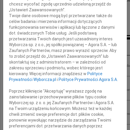
harcerki z byłej 9. Otwockiej Drużyny Harcerek "So
chcesz wycofać zgodę uprzednio udzieloną przejdź do
„Ustawień Zaawansowanych”.
Twoje dane osobowe mogą być przetwarzane także do
Pawle, ślady Twoich stóp przetrwają.
celów badania i mierzenia informacji dotyczących
funkcjonowania serwisów i aplikacji lub łączone z danymi
dot. świadczonych Tobie usług. Jeśli podstawą
przetwarzania Twoich danych jest uzasadniony interes
Inne kondolencje
Wyborcza sp. z o.o., jej spółki powiązanej – Agora S.A. – lub
Zaufanych Partnerów, masz prawo wyrazić sprzeciw. Aby
to zrobić przejdź do „Ustawień Zaawansowanych” lub
skontaktuj się z administratorem – w zależności od
Wyrazy głębokiego współczucia z powodu tragicznej śmierci Pawła Wypycha skład
zakresu sprzeciwu i podmiotu, wobec którego jest
Polskiego Towarzystwa Pracowników Socjalnych
kierowany. Więcej informacji znajdziesz w
Polityce
Prywatności Wyborcza.pl
i
Polityce Prywatności Agora S.A.
Pawłowi Wypychowi Ogniska już dogasa blask, braterski zwiążmy krąg. W wieczorne
Poprzez kliknięcie "Akceptuję" wyrażasz zgodę na
ostatni uścisk rąk... Czuwaj! Przyjaciele z 82 WDHiZ
zainstalowanie i przechowywanie plików typu cookie
Wyborczej sp. z o. o. jej Zaufanych Partnerów i Agora S.A.
na Twoim urządzeniu końcowym. Możesz też w każdej
Małgosi Wypych oraz całej Rodzinie składamy serdeczne wyrazy współczucia z powo
chwili zmienić swoje preferencje dot. plików cookie,
Wypycha koleżanki i koledzy z Prokuratorii Generalnej Skarbu Państwa
ponownie wywołując narzędzie do zarządzania Twoimi
preferencjami dot. przetwarzania danych poprzez