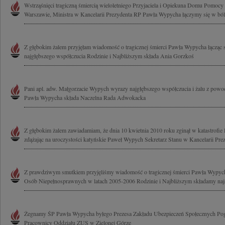
Wstrząśnięci tragiczną śmiercią wieloletniego Przyjaciela i Opiekuna Domu Pomoc
Warszawie, Ministra w Kancelarii Prezydenta RP Pawła Wypycha łączymy się w bólu
Z głębokim żalem przyjęłam wiadomość o tragicznej śmierci Pawła Wypycha łącząc 
najgłębszego współczucia Rodzinie i Najbliższym składa Ania Gorzkoś
Pani apl. adw. Małgorzacie Wypych wyrazy najgłębszego współczucia i żalu z powod
Pawła Wypycha składa Naczelna Rada Adwokacka
Z głębokim żalem zawiadamiam, że dnia 10 kwietnia 2010 roku zginął w katastrofie 
zdążając na uroczystości katyńskie Paweł Wypych Sekretarz Stanu w Kancelarii Prez
Z prawdziwym smutkiem przyjęliśmy wiadomość o tragicznej śmierci Pawła Wypyc
Osób Niepełnosprawnych w latach 2005-2006 Rodzinie i Najbliższym składamy najs
Żegnamy ŚP Pawła Wypycha byłego Prezesa Zakładu Ubezpieczeń Społecznych Pog
Pracownicy Oddziału ZUS w Zielonej Górze