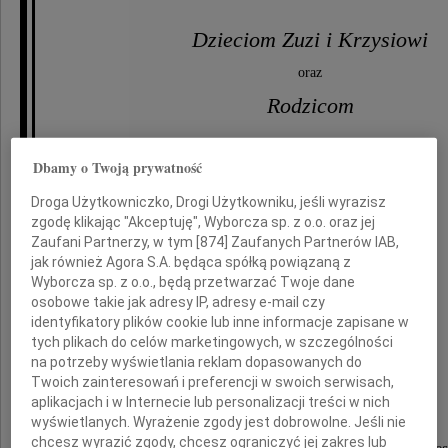
Dzieciom Zuzi i Krzysiowi
oraz
Rodzicom
Dbamy o Twoją prywatność
tragicznie zmarłego
Droga Użytkowniczko, Drogi Użytkowniku, jeśli wyrazisz
zgodę klikając "Akceptuję", Wyborcza sp. z o.o. oraz jej
Zaufani Partnerzy, w tym [
874
] Zaufanych Partnerów IAB,
jak również Agora S.A. będąca spółką powiązaną z
Wyborcza sp. z o.o., będą przetwarzać Twoje dane
osobowe takie jak adresy IP, adresy e-mail czy
identyfikatory plików cookie lub inne informacje zapisane w
hm. Pawła Wypycha
tych plikach do celów marketingowych, w szczególności
na potrzeby wyświetlania reklam dopasowanych do
Twoich zainteresowań i preferencji w swoich serwisach,
składają
aplikacjach i w Internecie lub personalizacji treści w nich
wyświetlanych. Wyrażenie zgody jest dobrowolne. Jeśli nie
chcesz wyrazić zgody, chcesz ograniczyć jej zakres lub