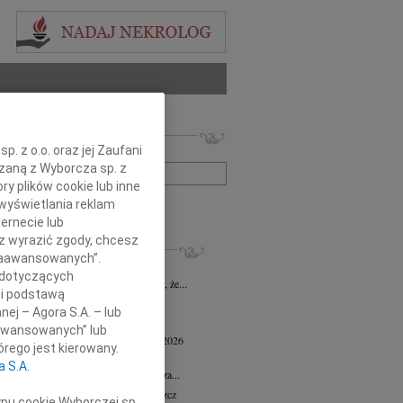
 nekrologów i wspomnień
. z o.o. oraz jej Zaufani
zwisko lub numer ogłoszenia:
ązaną z Wyborcza sp. z
ry plików cookie lub inne
wyświetlania reklam
+ szukanie zaawansowane
ernecie lub
sz wyrazić zgody, chcesz
KROLOGI
 Zaawansowanych”.
 Marcisz
02.07.2026
Bydgoszcz
 dotyczących
bokim żalem i smutkiem zawiadamiamy, że...
li podstawą
 Kisiel
20.05.2026
Bydgoszcz
nej – Agora S.A. – lub
13 maja 2026 zmarła Maria Kisiel...
aawansowanych” lub
d Antoni Minkiewicz
wiek: 78
18.05.2026
rego jest kierowany.
oszcz
a S.A.
a pamiętać o nieustannej wdzięczności za...
n Dolata
wiek: 79
13.05.2026
Bydgoszcz
ypu cookie Wyborczej sp.