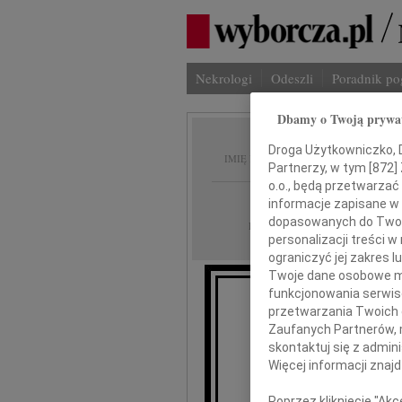
Nekrologi
Odeszli
Poradnik p
Dbamy o Twoją prywa
Jan Sz
Droga Użytkowniczko, Dr
IMIĘ I NAZWISKO:
Partnerzy, w tym [
872
]
o.o., będą przetwarzać 
Bydgoszcz
REGION:
informacje zapisane w
dopasowanych do Twoich
22.03.2016
DATA EMISJI:
personalizacji treści 
ograniczyć jej zakres
Twoje dane osobowe mo
funkcjonowania serwisó
przetwarzania Twoich da
Zaufanych Partnerów, 
skontaktuj się z admin
Więcej informacji znaj
Poprzez kliknięcie "Ak