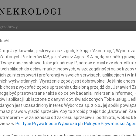
ogrzebowy
tność
Szukaj
kulmowski
ogi Użytkowniku, jeśli wyrazisz zgodę klikając "Akceptuję", Wyborcza sp
Imię i na
 Zaufanych Partnerów IAB, jak również Agora S.A. będąca spółką powi
Twoje dane osobowe takie jak adresy IP, adresy e-mail czy identyfikato
 tych plikach do celów marketingowych, w szczególności na potrzeby 
 zainteresowań i preferencji w swoich serwisach, aplikacjach i w Int
w nich wyświetlanych. Wyrażenie zgody jest dobrowolne. Jeśli nie chce
INNE NE
 lub chcesz wycofać zgodę uprzednio udzieloną przejdź do „Ustawień
Jerzy
gą być przetwarzane także do celów badania i mierzenia informacji
Z głę
w i aplikacji lub łączone z danymi dot. świadczonych Tobie usług. Jeś
Maria
nych jest uzasadniony interes Wyborcza sp. z o.o., jej spółki powiąza
Dnia 
masz prawo wyrazić sprzeciw. Aby to zrobić przejdź do „Ustawień Z
Konra
istratorem – w zależności od zakresu sprzeciwu i podmiotu, wobec któ
Bydg
dziesz w
Polityce Prywatności Wyborcza.pl
i
Polityce Prywatności Agor
Trzeb
Roma
ceptuję" wyrażasz zgodę na zainstalowanie i przechowywanie plików t