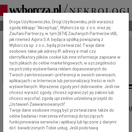
Dbamy o Twoją prywatność
Droga Użytkowniczko, Drogi Użytkowniku, jeśli wyrazisz
Nekrologi
Odeszli
Poradnik pogrzebowy
zgodę klikając "Akceptuję", Wyborcza sp. z o.o. oraz jej
Zaufani Partnerzy, w tym [
874
] Zaufanych Partnerów IAB,
jak również Agora S.A. będąca spółką powiązaną z
Wyborcza sp. z o.o., będą przetwarzać Twoje dane
osobowe takie jak adresy IP, adresy e-mail czy
IMIĘ I NAZWISKO:
identyfikatory plików cookie lub inne informacje zapisane w
Częstochowa
tych plikach do celów marketingowych, w szczególności
REGION:
na potrzeby wyświetlania reklam dopasowanych do
21.03.2016
DATA EMISJI:
Twoich zainteresowań i preferencji w swoich serwisach,
aplikacjach i w Internecie lub personalizacji treści w nich
wyświetlanych. Wyrażenie zgody jest dobrowolne. Jeśli nie
chcesz wyrazić zgody, chcesz ograniczyć jej zakres lub
Wyrazy współczucia dla
chcesz wycofać zgodę uprzednio udzieloną przejdź do
„Ustawień Zaawansowanych”.
Prof. PCz. dr hab. in . Marleny Ra
Twoje dane osobowe mogą być przetwarzane także do
celów badania i mierzenia informacji dotyczących
funkcjonowania serwisów i aplikacji lub łączone z danymi
z powodu śmierci
dot. świadczonych Tobie usług. Jeśli podstawą